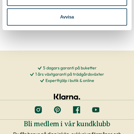
579
:-
89
90
Välj butik
Välj butik
Online
Slut i lager
Online
I lager
Avvisa
Till Produkten
Till Produkten
till Sekatör Felco 4 produktsida
till Hasselfors P-J
5 dagars garanti på buketter
1 års växtgaranti på trädgårdsväxter
Experthjälp i butik & online
Bli medlem i vår kundklubb