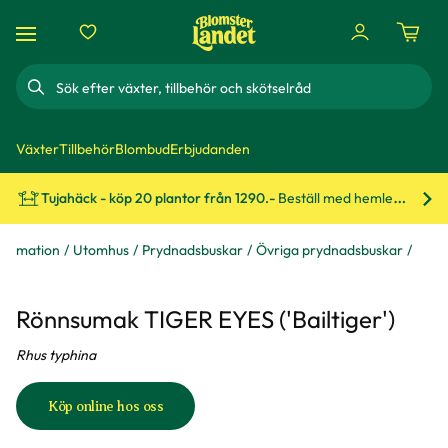
Sök
Växter
Tillbehör
Blombud
Erbjudanden
Tujahäck - köp 20 plantor från 1290.-
Beställ med hemleverans!
Bes
formation
Utomhus
Prydnadsbuskar
Övriga prydnadsbuskar
Rönnsumak TIGER EYES ('Bailtiger')
Rhus typhina
Köp online hos oss