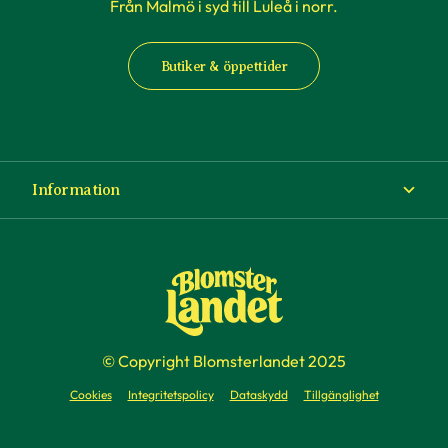
Från Malmö i syd till Luleå i norr.
Butiker & öppettider
Information
Om Blomsterlandet
Köp- och leveransvillkor
Ångra ditt köp
© Copyright Blomsterlandet 2025
Företag
Cookies
Integritetspolicy
Dataskydd
Tillgänglighet
Presentkort