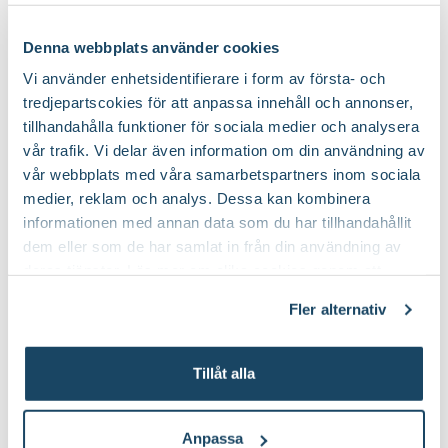
Mager jord, Torr jord
Speciell tålighet:
Denna webbplats använder cookies
Vi använder enhetsidentifierare i form av första- och
tredjepartscokies för att anpassa innehåll och annonser,
tillhandahålla funktioner för sociala medier och analysera
vår trafik. Vi delar även information om din användning av
Köp till för ett lyckat resultat
vår webbplats med våra samarbetspartners inom sociala
medier, reklam och analys. Dessa kan kombinera
2 för 170:-
informationen med annan data som du har tillhandahållit
dem eller som de har samlat in från din användning av
deras tjänster. Läs mer om olika cookies genom att
klicka på länken 'Fler alternativ'."
Fler alternativ
Tillåt alla
Sekatör Felco 4
Hasselfors P-
Felco
Jord/Planteringsjord
Hasselfors Garden
Anpassa