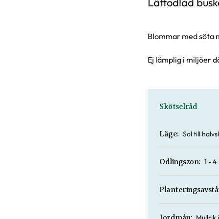
Lättodlad busk
Blommar med söta me
Ej lämplig i miljöer 
Skötselråd
Sol till hal
Läge:
1 - 4
Odlingszon:
Planteringsavstå
Mullrik
Jordmån: