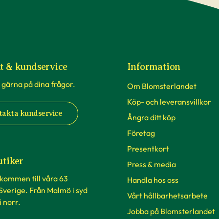
t & kundservice
Information
 gärna på dina frågor.
Om Blomsterlandet
Köp- och leveransvillkor
takta kundservice
Ångra ditt köp
Företag
Presentkort
utiker
Press & media
lkommen till våra 63
Handla hos oss
 Sverige. Från Malmö i syd
Vårt hållbarhetsarbete
 i norr.
Jobba på Blomsterlandet