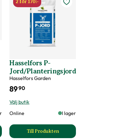
2 för 170:-
Hasselfors P-
Jord/Planteringsjord
Hasselfors Garden
89
90
Välj butik
er
Online
I lager
Till Produkten
ör Felco 4 produktsida
till Hasselfors P-Jord/Planteringsjord prod