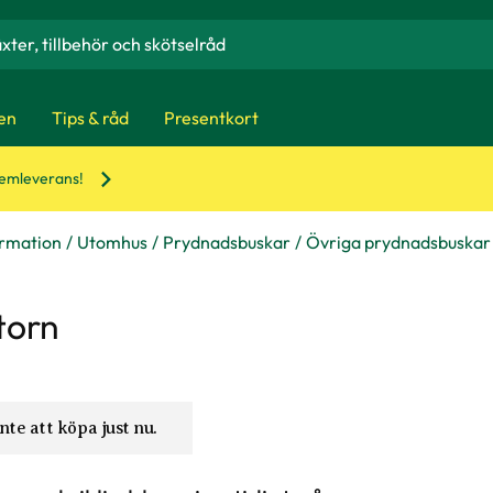
en
Tips & råd
Presentkort
hemleverans!
ormation
Utomhus
Prydnadsbuskar
Övriga prydnadsbuskar
torn
nte att köpa just nu.