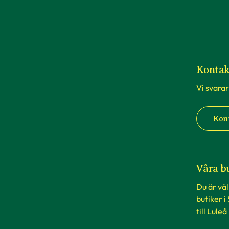
Kontak
Vi svarar
Kon
Våra b
Du är vä
butiker i
till Luleå