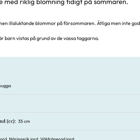
e med riklig blomning tidigt på sommaren.
n illaluktande blommor på försommaren. Ätliga men inte god
där barn vistas på grund av de vassa taggarna.
vskugga
35 cm
nd (cc):
 jord, Näringsrik jord, Väldränerad jord