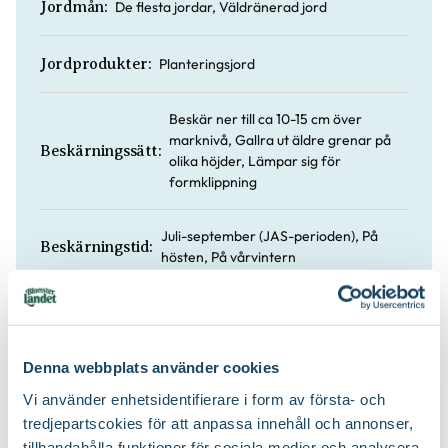
De flesta jordar, Väldränerad jord
Jordmån:
Planteringsjord
Jordprodukter:
Beskär ner till ca 10-15 cm över
marknivå, Gallra ut äldre grenar på
Beskärningssätt:
olika höjder, Lämpar sig för
formklippning
Juli-september (JAS-perioden), På
Beskärningstid:
hösten, På vårvintern
Blåsiga, öppna lägen, Stadsklimat
Speciell tålighet:
Denna webbplats använder cookies
Vi använder enhetsidentifierare i form av första- och
tredjepartscokies för att anpassa innehåll och annonser,
Köp till för ett lyckat resultat
tillhandahålla funktioner för sociala medier och analysera