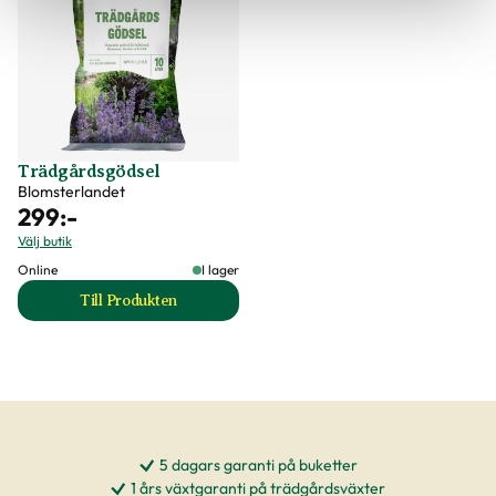
Trädgårdsgödsel
Blomsterlandet
299
:-
Välj butik
Online
I lager
Till Produkten
till Trädgårdsgödsel produktsida
5 dagars garanti på buketter
1 års växtgaranti på trädgårdsväxter