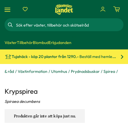
Sök
Växter
Tillbehör
Blombud
Erbjudanden
Tujahäck - köp 20 plantor från 1290.-
Beställ med hemleverans!
Bes
ps & råd
Växtinformation
Utomhus
Prydnadsbuskar
Spirea
Krypspirea
Spiraea decumbens
Produkten går inte att köpa just nu.