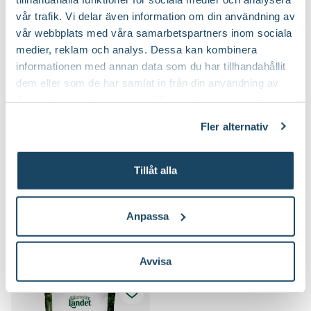
vår trafik. Vi delar även information om din användning av
2 för 170:-
vår webbplats med våra samarbetspartners inom sociala
medier, reklam och analys. Dessa kan kombinera
informationen med annan data som du har tillhandahållit
dem eller som de har samlat in från din användning av
deras tjänster. Läs mer om olika cookies genom att
klicka på länken 'Fler alternativ'."
Fler alternativ
Sekatör Felco 4
Hasselfors P-
Felco
Jord/Planteringsjord
Tillåt alla
Hasselfors Garden
579
:-
89
90
Välj butik
Välj butik
Anpassa
Online
Slut i lager
Online
I lager
Till Produkten
Till Produkten
till Sekatör Felco 4 produktsida
till Hasselfors P-J
Avvisa