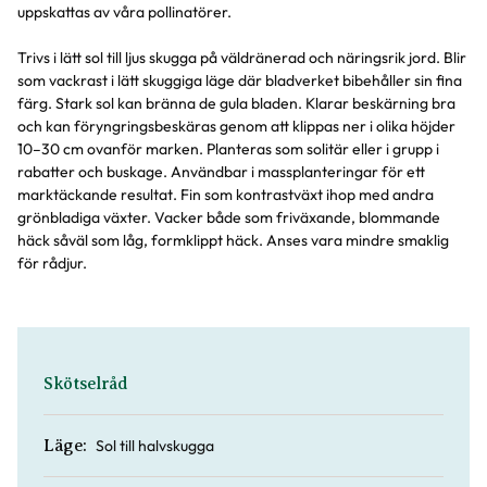
uppskattas av våra pollinatörer.
Trivs i lätt sol till ljus skugga på väldränerad och näringsrik jord. Blir
som vackrast i lätt skuggiga läge där bladverket bibehåller sin fina
färg. Stark sol kan bränna de gula bladen. Klarar beskärning bra
och kan föryngringsbeskäras genom att klippas ner i olika höjder
10–30 cm ovanför marken. Planteras som solitär eller i grupp i
rabatter och buskage. Användbar i massplanteringar för ett
marktäckande resultat. Fin som kontrastväxt ihop med andra
grönbladiga växter. Vacker både som friväxande, blommande
häck såväl som låg, formklippt häck. Anses vara mindre smaklig
för rådjur.
Skötselråd
Sol till halvskugga
Läge: