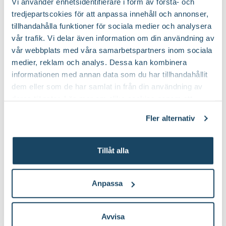
Vi använder enhetsidentifierare i form av första- och
tredjepartscokies för att anpassa innehåll och annonser,
tillhandahålla funktioner för sociala medier och analysera
vår trafik. Vi delar även information om din användning av
Köp till för ett lyckat resultat
vår webbplats med våra samarbetspartners inom sociala
medier, reklam och analys. Dessa kan kombinera
2 för 170:-
informationen med annan data som du har tillhandahållit
dem eller som de har samlat in från din användning av
deras tjänster. Läs mer om olika cookies genom att
klicka på länken 'Fler alternativ'."
Fler alternativ
Tillåt alla
Sekatör Felco 4
Hasselfors P-
Felco
Jord/Planteringsjord
Hasselfors Garden
Anpassa
579
:-
89
90
Välj butik
Välj butik
Avvisa
Online
Slut i lager
Online
I lager