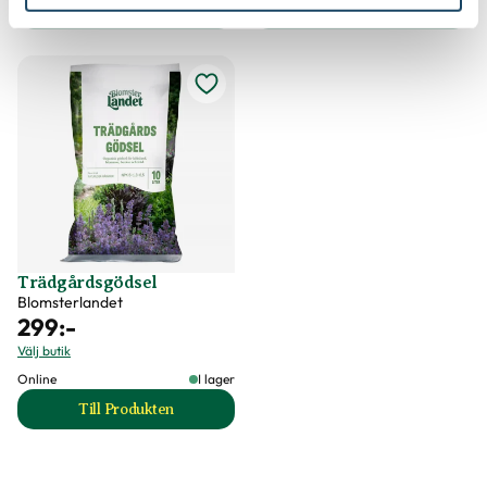
Till Produkten
Till Produkten
till Sekatör Felco 4 produktsida
till Hasselfors P-J
Trädgårdsgödsel
Blomsterlandet
299
:-
Välj butik
Online
I lager
Till Produkten
till Trädgårdsgödsel produktsida