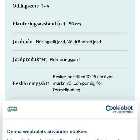
1 - 4
Odlingszon:
50 cm
Planteringsavstånd (cc):
Näringsrik jord, Väldränerad jord
Jordmån:
Planteringsjord
Jordprodukter:
Beskär ner till ca 10-15 cm över
marknivå, Lämpar sig för
Beskärningssätt:
formklippning
Juli-september (JAS-perioden), På
Beskärningstid:
hösten, På vårvintern
Stadsklimat
Speciell tålighet:
Denna webbplats använder cookies