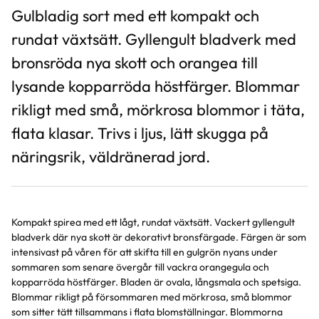
Gulbladig sort med ett kompakt och
rundat växtsätt. Gyllengult bladverk med
bronsröda nya skott och orangea till
lysande kopparröda höstfärger. Blommar
rikligt med små, mörkrosa blommor i täta,
flata klasar. Trivs i ljus, lätt skugga på
näringsrik, väldränerad jord.
Kompakt spirea med ett lågt, rundat växtsätt. Vackert gyllengult
bladverk där nya skott är dekorativt bronsfärgade. Färgen är som
intensivast på våren för att skifta till en gulgrön nyans under
sommaren som senare övergår till vackra orangegula och
kopparröda höstfärger. Bladen är ovala, långsmala och spetsiga.
Blommar rikligt på försommaren med mörkrosa, små blommor
som sitter tätt tillsammans i flata blomställningar. Blommorna