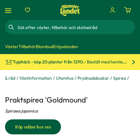
Sök
Växter
Tillbehör
Blombud
Erbjudanden
Tujahäck - köp 20 plantor från 1290.-
Beställ med hemleverans!
Bes
ps & råd
Växtinformation
Utomhus
Prydnadsbuskar
Spirea
Praktspirea 'Goldmound'
Spiraea japonica
Köp online hos oss