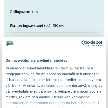
1 - 5
Odlingszon:
150 cm
Planteringsavstånd (cc):
Näringsrik jord, Väldränerad jord
Jordmån:
Naturgödsel, Trädgårdsgödsel
Näring:
Denna webbplats använder cookies
Planteringsjord
Jordprodukter:
Vi använder enhetsidentifierare i form av första- och
tredjepartscokies för att anpassa innehåll och annonser,
tillhandahålla funktioner för sociala medier och analysera
Gallra ut äldre grenar på olika höjder
Beskärningssätt:
vår trafik. Vi delar även information om din användning av
vår webbplats med våra samarbetspartners inom sociala
Efter blomning, Juli-september (JAS-
Beskärningstid:
medier, reklam och analys. Dessa kan kombinera
perioden), På hösten, På vårvintern
informationen med annan data som du har tillhandahållit