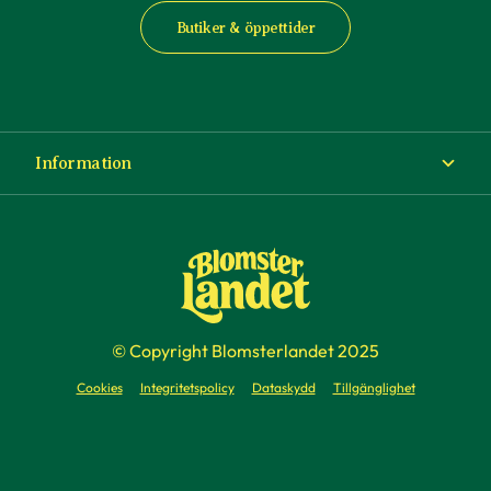
Butiker & öppettider
Information
Om Blomsterlandet
Köp- och leveransvillkor
Ångra ditt köp
© Copyright Blomsterlandet 2025
Företag
Cookies
Integritetspolicy
Dataskydd
Tillgänglighet
Presentkort
Press & media