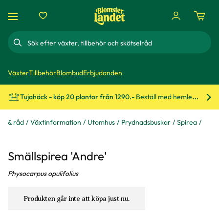
Sök
Växter
Tillbehör
Blombud
Erbjudanden
Tujahäck - köp 20 plantor från 1290.-
Beställ med hemleverans!
Bes
ps & råd
Växtinformation
Utomhus
Prydnadsbuskar
Spirea
Smällspirea 'Andre'
Physocarpus opulifolius
Produkten går inte att köpa just nu.