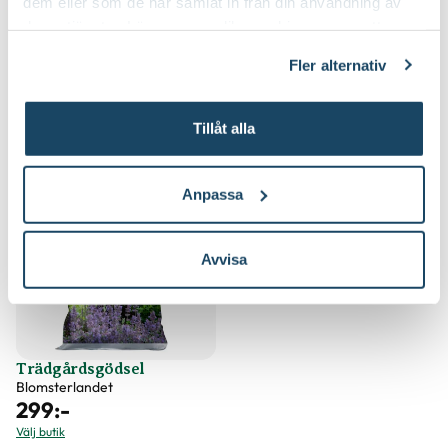
dem eller som de har samlat in från din användning av
Blåsiga, öppna lägen, Stadsklimat
Speciell tålighet:
deras tjänster. Läs mer om olika cookies genom att
klicka på länken 'Fler alternativ'."
Fler alternativ
Tillåt alla
Köp till för ett lyckat resultat
Anpassa
Avvisa
Trädgårdsgödsel
Blomsterlandet
299
:-
Välj butik