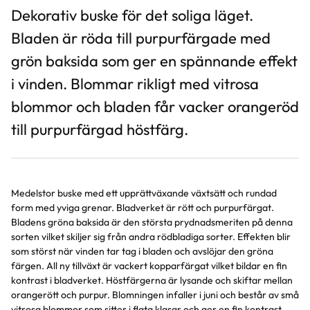
Dekorativ buske för det soliga läget.
Bladen är röda till purpurfärgade med
grön baksida som ger en spännande effekt
i vinden. Blommar rikligt med vitrosa
blommor och bladen får vacker orangeröd
till purpurfärgad höstfärg.
Medelstor buske med ett upprättväxande växtsätt och rundad
form med yviga grenar. Bladverket är rött och purpurfärgat.
Bladens gröna baksida är den största prydnadsmeriten på denna
sorten vilket skiljer sig från andra rödbladiga sorter. Effekten blir
som störst när vinden tar tag i bladen och avslöjar den gröna
färgen. All ny tillväxt är vackert kopparfärgat vilket bildar en fin
kontrast i bladverket. Höstfärgerna är lysande och skiftar mellan
orangerött och purpur. Blomningen infaller i juni och består av små
vitrosa blommor som sitter i flata klasar och ger en fin kontrast