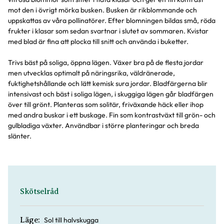
mot den i övrigt mörka busken. Busken är rikblommande och
uppskattas av våra pollinatörer. Efter blomningen bildas små, röda
frukter i klasar som sedan svartnar i slutet av sommaren. Kvistar
med blad är fina att plocka till snitt och använda i buketter.
Trivs bäst på soliga, öppna lägen. Växer bra på de flesta jordar
men utvecklas optimalt på näringsrika, väldränerade,
fuktighetshållande och lätt kemisk sura jordar. Bladfärgerna blir
intensivast och bäst i soliga lägen, i skuggiga lägen går bladfärgen
över till grönt. Planteras som solitär, friväxande häck eller ihop
med andra buskar i ett buskage. Fin som kontrastväxt till grön- och
gulbladiga växter. Användbar i större planteringar och breda
slänter.
Skötselråd
Sol till halvskugga
Läge: