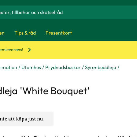
en
Tips & råd
Presentkort
hemleverans!
ormation
Utomhus
Prydnadsbuskar
Syrenbuddleja
leja 'White Bouquet'
nte att köpa just nu.