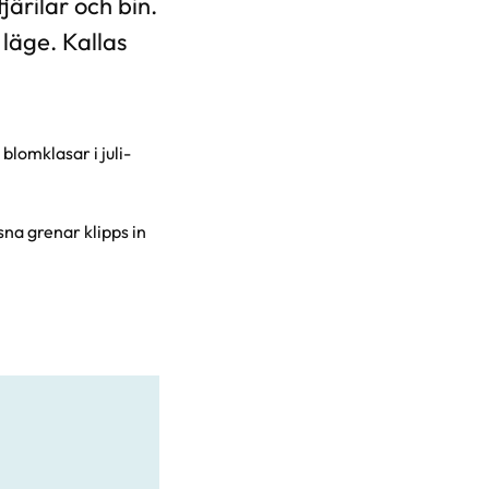
järilar och bin.
 läge. Kallas
lomklasar i juli-
sna grenar klipps in