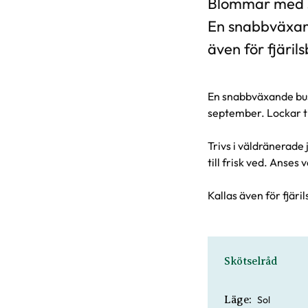
Blommar med sto
En snabbväxande
även för fjäril
En snabbväxande bus
september. Lockar til
Trivs i väldränerade
till frisk ved. Anses
Kallas även för fjäri
Skötselråd
Sol
Läge: