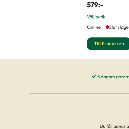
579
:-
Välj butik
Online
Slut i lag
Till Produkten
till Sekat
5 dagars garant
Du får bonus p