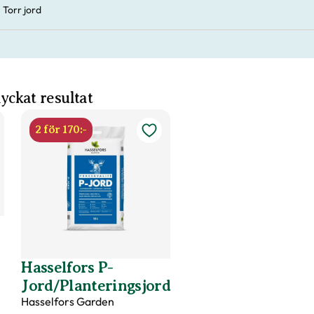
Torr jord
 lyckat resultat
2 för 170:-
Hasselfors P-
Jord/Planteringsjord
Hasselfors Garden