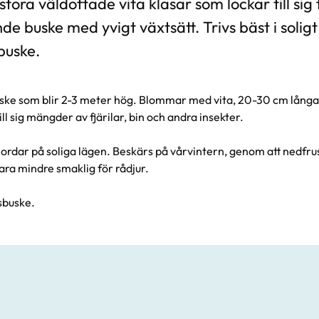
ra väldoftade vita klasar som lockar till sig f
 buske med yvigt växtsätt. Trivs bäst i soligt
sbuske.
ke som blir 2-3 meter hög. Blommar med vita, 20-30 cm långa b
l sig mängder av fjärilar, bin och andra insekter.
 jordar på soliga lägen. Beskärs på vårvintern, genom att nedfru
 vara mindre smaklig för rådjur.
lsbuske.