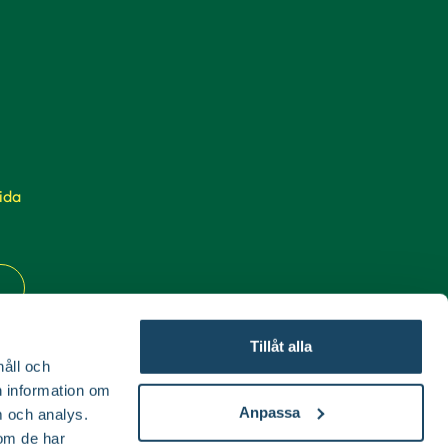
ida
Tillåt alla
håll och
en information om
Anpassa
 och analys.
om de har