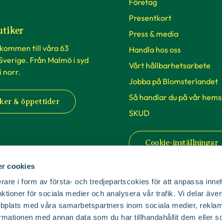
Företag
Presentkort
utiker
Press & media
lkommen till våra 63
Handla hos oss
 Sverige. Från Malmö i syd
Vårt hållbarhetsarbete
 i norr.
Jobba på Blomsterlandet
Så handlar du på vår hems
ker & öppettider
SKUD
Cookie-inställningar
r cookies
rare i form av första- och tredjepartscokies för att anpassa inne
nktioner för sociala medier och analysera vår trafik. Vi delar äv
bplats med våra samarbetspartners inom sociala medier, reklam
mationen med annan data som du har tillhandahållit dem eller s