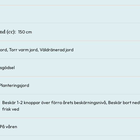
150 cm
nd (cc):
 jord, Torr varm jord, Väldränerad jord
sgödsel
Planteringsjord
Beskär 1-2 knoppar över förra årets beskärningsnivå, Beskär bort nedfr
frisk ved
På våren