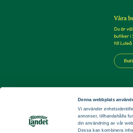
Våra b
Du är vä
butiker i
till Luleå
Buti
Denna webbplats använde
Vi använder enhetsidentifie
annonser, tillhandahålla fu
din användning av vår web
Dessa kan kombinera infor