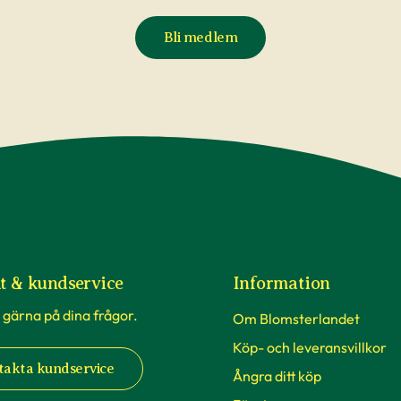
Bli medlem
t & kundservice
Information
 gärna på dina frågor.
Om Blomsterlandet
Köp- och leveransvillkor
takta kundservice
Ångra ditt köp