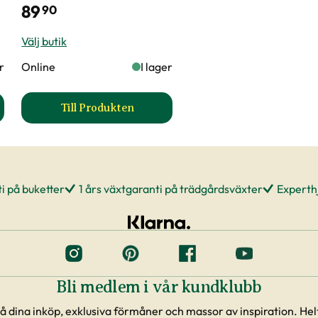
89
90
Välj butik
er
Online
I lager
Till Produkten
ör Felco 4 produktsida
till Hasselfors P-Jord/Planteringsjord prod
i på buketter
1 års växtgaranti på trädgårdsväxter
Experthj
Bli medlem i vår kundklubb
å dina inköp, exklusiva förmåner och massor av inspiration. Helt