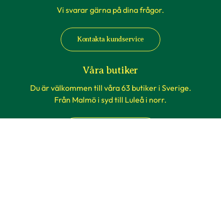
Vi svarar gärna på dina frågor.
Kontakta kundservice
Våra butiker
Du är välkommen till våra 63 butiker i Sverige.
Från Malmö i syd till Luleå i norr.
Butiker & öppettider
Information
Om Blomsterlandet