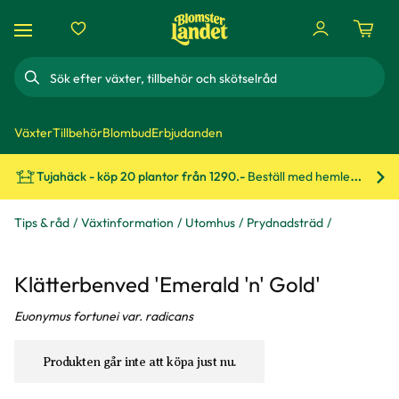
Sök
Växter
Tillbehör
Blombud
Erbjudanden
Tujahäck - köp 20 plantor från 1290.-
Beställ med hemleverans!
Bes
Tips & råd
Växtinformation
Utomhus
Prydnadsträd
Klätterbenved 'Emerald 'n' Gold'
Euonymus fortunei var. radicans
Produkten går inte att köpa just nu.