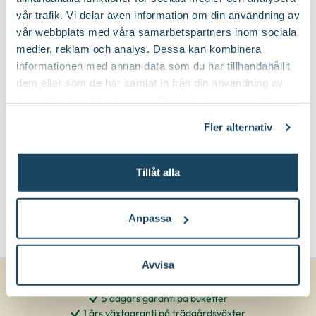
vår trafik. Vi delar även information om din användning av
vår webbplats med våra samarbetspartners inom sociala
medier, reklam och analys. Dessa kan kombinera
informationen med annan data som du har tillhandahållit
dem eller som de har samlat in från din användning av
deras tjänster. Läs mer om olika cookies genom att
klicka på länken 'Fler alternativ'."
Fler alternativ
Tillåt alla
Anpassa
Avvisa
5 dagars garanti på buketter
1 års växtgaranti på trädgårdsväxter