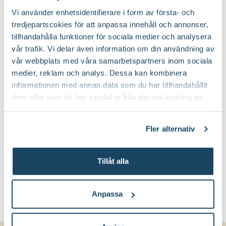
Vi använder enhetsidentifierare i form av första- och
tredjepartscokies för att anpassa innehåll och annonser,
tillhandahålla funktioner för sociala medier och analysera
vår trafik. Vi delar även information om din användning av
vår webbplats med våra samarbetspartners inom sociala
medier, reklam och analys. Dessa kan kombinera
informationen med annan data som du har tillhandahållit
dem eller som de har samlat in från din användning av
deras tjänster. Läs mer om olika cookies genom att
klicka på länken 'Fler alternativ'."
Fler alternativ
Tillåt alla
Anpassa