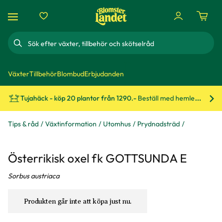
Sök
Växter
Tillbehör
Blombud
Erbjudanden
Tujahäck - köp 20 plantor från 1290.-
Beställ med hemleverans!
Bes
Tips & råd
Växtinformation
Utomhus
Prydnadsträd
Österrikisk oxel fk GOTTSUNDA E
Sorbus austriaca
Produkten går inte att köpa just nu.