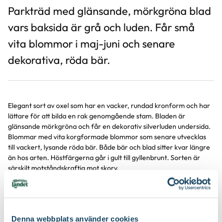
Parkträd med glänsande, mörkgröna blad
vars baksida är grå och luden. Får små
vita blommor i maj-juni och senare
dekorativa, röda bär.
Elegant sort av oxel som har en vacker, rundad kronform och har
lättare för att bilda en rak genomgående stam. Bladen är
glänsande mörkgröna och får en dekorativ silverluden undersida.
Blommar med vita korgformade blommor som senare utvecklas
till vackert, lysande röda bär. Både bär och blad sitter kvar längre
än hos arten. Höstfärgerna går i gult till gyllenbrunt. Sorten är
särskilt motståndskraftig mot skorv.
Trivs i sol till halvskugga och föredrar lerhaltig jord. Tål torka.
Planteras som solitär eller i grupper som i alléer.
Denna webbplats använder cookies