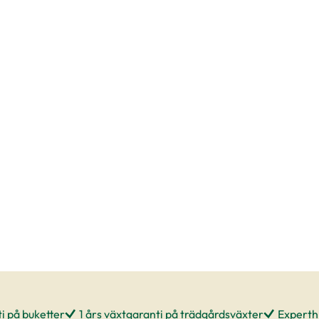
i på buketter
1 års växtgaranti på trädgårdsväxter
Experthj