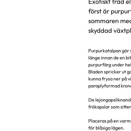
Exotiskt träd 
först är purpu
sommaren med 
skyddad växtpl
Purpurkatalpan gör s
länge innan de en bit
purpurfärg under he
Bladen spricker ut g
kunna frysa ner på v
paraplyformad kron
De lejongapsliknande 
frökapslar som sitte
Placeras på en varm 
för blåsiga lägen.