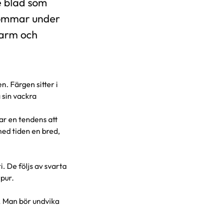
e blad som
Blommar under
varm och
n. Färgen sitter i
 sin vackra
ar en tendens att
med tiden en bred,
i. De följs av svarta
rpur.
d. Man bör undvika