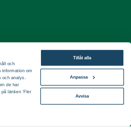
Tillåt alla
håll och
en information om
Anpassa
 och analys.
om de har
 på länken 'Fler
Avvisa
ida