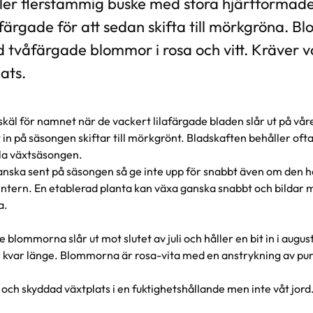
eller flerstammig buske med stora hjärtformad
rfärgade för att sedan skifta till mörkgröna. 
tvåfärgade blommor i rosa och vitt. Kräver 
ats.
käl för namnet när de vackert lilafärgade bladen slår ut på våre
 in på säsongen skiftar till mörkgrönt. Bladskaften behåller ofta
la växtsäsongen.
anska sent på säsongen så ge inte upp för snabbt även om den h
intern. En etablerad planta kan växa ganska snabbt och bildar 
a.
blommorna slår ut mot slutet av juli och håller en bit in i august
r kvar länge. Blommorna är rosa-vita med en anstrykning av pu
och skyddad växtplats i en fuktighetshållande men inte våt jor