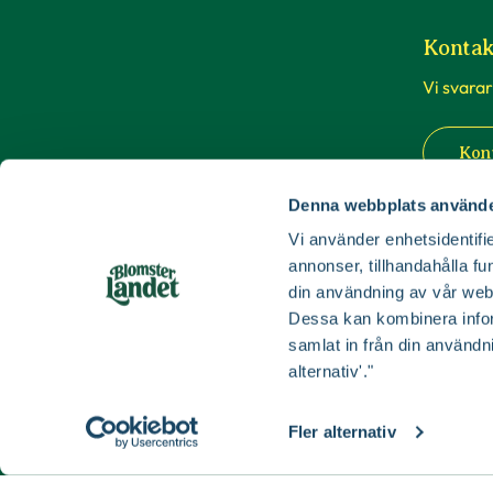
Kontak
Vi svarar
Kon
Denna webbplats använde
Vi använder enhetsidentifie
Våra b
annonser, tillhandahålla fu
din användning av vår web
Du är vä
Dessa kan kombinera infor
butiker i
samlat in från din användn
till Luleå
alternativ'."
Buti
Fler alternativ