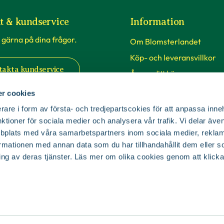
t & kundservice
Information
 gärna på dina frågor.
Om Blomsterlandet
Köp- och leveransvillkor
takta kundservice
Ångra ditt köp
Företag
r cookies
Presentkort
rare i form av första- och tredjepartscokies för att anpassa inne
utiker
nktioner för sociala medier och analysera vår trafik. Vi delar äv
Press & media
bplats med våra samarbetspartners inom sociala medier, reklam
lkommen till våra 63
Handla hos oss
mationen med annan data som du har tillhandahållit dem eller s
 Sverige. Från Malmö i syd
Vårt hållbarhetsarbete
ing av deras tjänster. Läs mer om olika cookies genom att klicka
 i norr.
Jobba på Blomsterlandet
Så handlar du på vår hems
ker & öppettider
SKUD