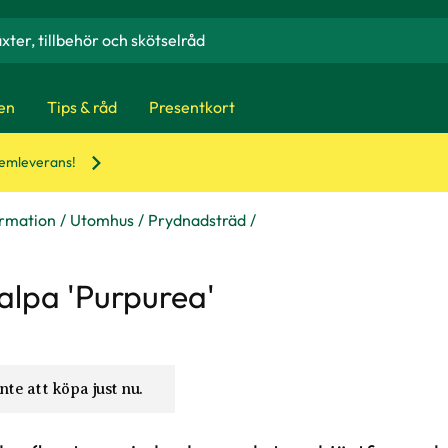
en
Tips & råd
Presentkort
hemleverans!
ormation
Utomhus
Prydnadsträd
alpa 'Purpurea'
nte att köpa just nu.