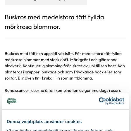
Buskros med medelstora tätt fyllda
mörkrosa blommor.
Buskros med tätt och upprätt växtsätt. Får medelstora tätt fyllda
mörkrosa blommor med stark doft. Mörkgrönt och glänsande
bladverk. Kontinuerlig blomning från slutet av juni till sen höst. Kan
planteras i grupper, buskage och som friväxande häck eller som
solitär. Blir även fin i kruka. Fin som snittblomma.
Renaissance-rosorna är en kombination av gammaldags rosors
utseende, doft, blomform och moderna rosors remontering av
blomning, härdighet och sjukdomsresistens.
Denna webbplats använder cookies
Vi använder enhetsidentifierare i form av första- och