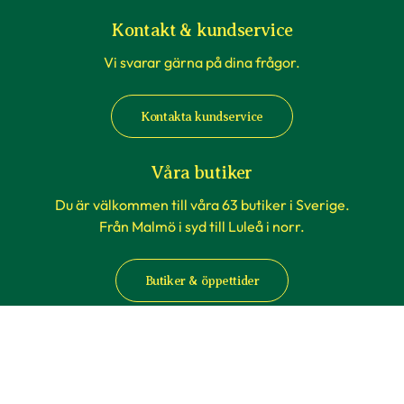
Kontakt & kundservice
Vi svarar gärna på dina frågor.
Kontakta kundservice
Våra butiker
Du är välkommen till våra 63 butiker i Sverige.
Från Malmö i syd till Luleå i norr.
Butiker & öppettider
Information