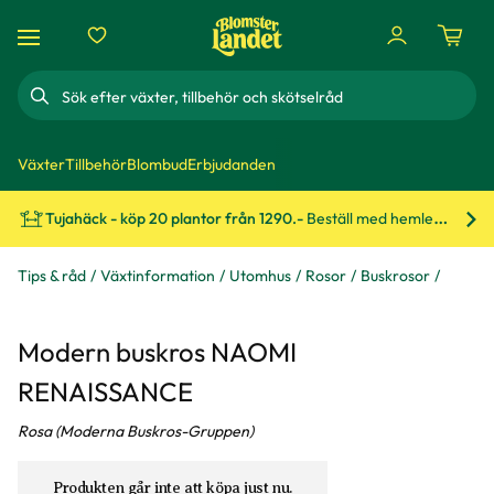
Sök
Växter
Tillbehör
Blombud
Erbjudanden
Tujahäck - köp 20 plantor från 1290.-
Beställ med hemleverans!
Bes
Tips & råd
Växtinformation
Utomhus
Rosor
Buskrosor
Modern buskros NAOMI
RENAISSANCE
Rosa (Moderna Buskros-Gruppen)
Produkten går inte att köpa just nu.