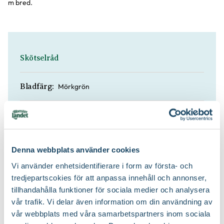
m bred.
Skötselråd
Mörkgrön
Bladfärg:
Rosa
Blomfärg:
Juli, Augusti, September, Oktober,
Blomningstid:
Denna webbplats använder cookies
November
Vi använder enhetsidentifierare i form av första- och
tredjepartscokies för att anpassa innehåll och annonser,
100-120 cm
Höjd:
tillhandahålla funktioner för sociala medier och analysera
vår trafik. Vi delar även information om din användning av
Sol
Läge:
vår webbplats med våra samarbetspartners inom sociala