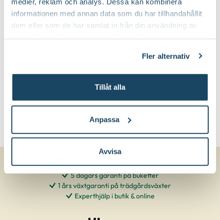
medier, reklam och analys. Dessa kan kombinera
informationen med annan data som du har tillhandahållit
Buskigt, Upprätt
Växtsätt:
dem eller som de har samlat in från din användning av
deras tjänster. Läs mer om olika cookies genom att
80
Planteringsavstånd:
klicka på länken 'Fler alternativ'."
Fler alternativ
Tillåt alla
Anpassa
Avvisa
5 dagars garanti på buketter
1 års växtgaranti på trädgårdsväxter
Experthjälp i butik & online