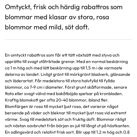
Omtyckt, frisk och härdig rabattros som
blommar med klasar av stora, rosa
blommor med mild, söt doft.
En omtyckt rabattros som får ett tätt växtsätt med styva och
upprätta till svagt utåtriktade grenar. Med en normal beskärning
ca 1 m hög och med lätt beskärning upp till 1,5 m i de varmaste
delarna av landet. Livligt grönt till mörkgrönt bladverk, glänsande
och läderartat. Får medelstora till stora halvfylld till fyllda
blommor, ca 7-9 cm i diameter. Först grunt skålformade, senare
flata eller svagt välvd med bakåtböjda spetsar på kronbladen.
Kraftig blomskott ger ofta 20-40 blommor, ibland fler.
Blomfärgen är rosa till mycket ljust rosa, det varierar något
beroende på väder och bleknar till mycket ljust rosa vid extremt
värme. Svag till medelstark söt och fruktig doft. Blommar rikligt
och nästan oavbrutet från början av juli till långt ut på höstkanten.
En odlingsvärd och relativt frisk sort. Blir upp till 1.2 m hög och 0.8