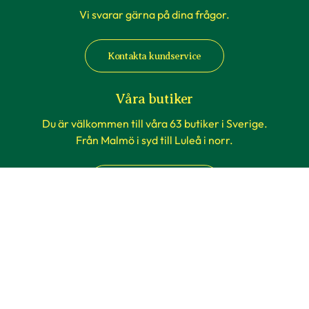
Vi svarar gärna på dina frågor.
Kontakta kundservice
Våra butiker
Du är välkommen till våra 63 butiker i Sverige.
Från Malmö i syd till Luleå i norr.
Butiker & öppettider
Information
Om Blomsterlandet