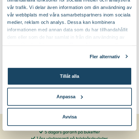
vår trafik. Vi delar även information om din användning av
vår webbplats med våra samarbetspartners inom sociala
medier, reklam och analys. Dessa kan kombinera
informationen med annan data som du har tillhandahållit
dem eller som de har samlat in från din användning av
deras tjänster. Läs mer om olika cookies genom att
klicka på länken 'Fler alternativ'."
Fler alternativ
Tillåt alla
Anpassa
Avvisa
5 dagars garanti på buketter
1 års växtgaranti på trädgårdsväxter