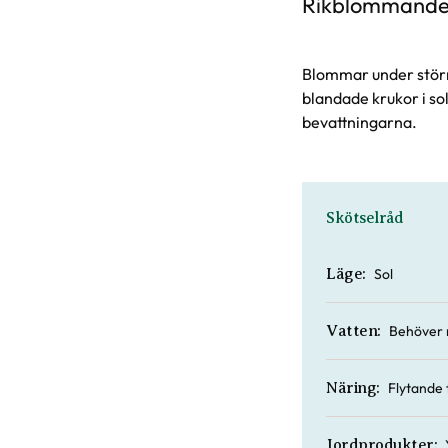
Rikblommande 
Blommar under större
blandade krukor i so
bevattningarna.
Skötselråd
Sol
Läge:
Behöver 
Vatten:
Flytande 
Näring:
Jordprodukter: