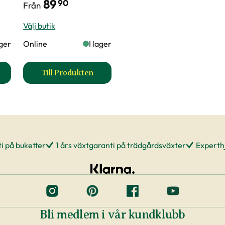
89
90
Från
Välj butik
ager
Online
I lager
Till Produkten
dgårdsnäring produktsida
till Yrkesodlarjord för sommarblommor pr
i på buketter
1 års växtgaranti på trädgårdsväxter
Experthj
Bli medlem i vår kundklubb