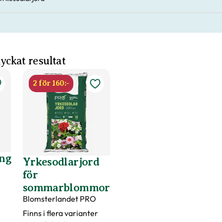
 lyckat resultat
2 för 160:-
ng
Yrkesodlarjord
för
sommarblommor
Blomsterlandet PRO
Finns i flera varianter