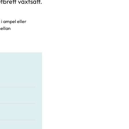
rett växtsätt.
 i ampel eller
mellan