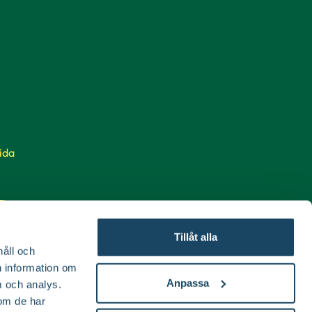
ida
Tillåt alla
håll och
en information om
Anpassa
 och analys.
om de har