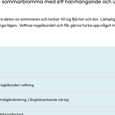
sommarblomma med ett halvhängande och utb
 delen av sommaren och lockar till sig fjärilar och bin. Lämplig
liga lägen. Vattnas regelbundet och får gärna torka upp något 
regelbunden vattning
trädgårdsnäring, Långtidsverkande näring
Yrkesodlarjord