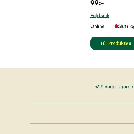
99
:-
Välj butik
Online
Slut i l
Till Produkten
till Trä
5 dagars garant