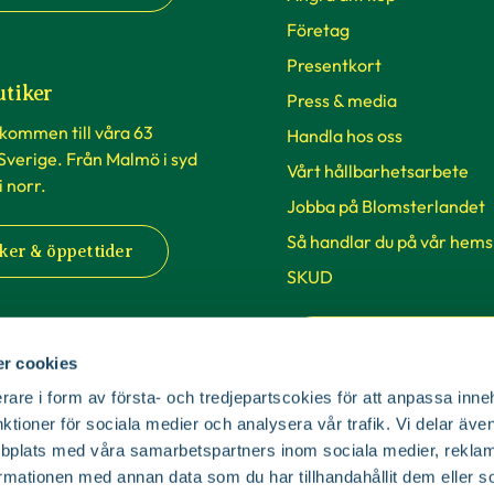
Företag
Presentkort
utiker
Press & media
lkommen till våra 63
Handla hos oss
 Sverige. Från Malmö i syd
Vårt hållbarhetsarbete
 i norr.
Jobba på Blomsterlandet
Så handlar du på vår hems
ker & öppettider
SKUD
Cookie-inställningar
r cookies
rare i form av första- och tredjepartscokies för att anpassa inne
nktioner för sociala medier och analysera vår trafik. Vi delar äv
bplats med våra samarbetspartners inom sociala medier, reklam
mationen med annan data som du har tillhandahållit dem eller s