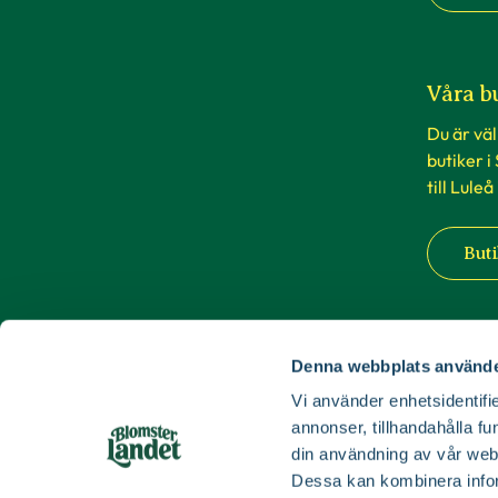
Våra b
Du är vä
butiker i
till Luleå
Buti
Denna webbplats använde
Vi använder enhetsidentifie
annonser, tillhandahålla fu
din användning av vår web
Dessa kan kombinera infor