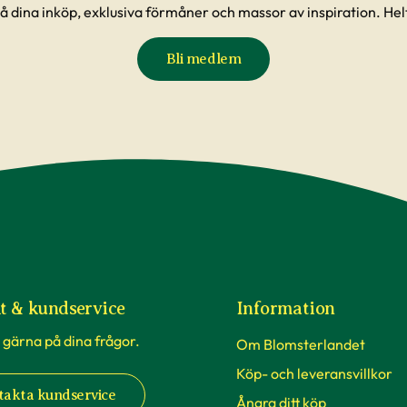
å dina inköp, exklusiva förmåner och massor av inspiration. Helt
Bli medlem
t & kundservice
Information
 gärna på dina frågor.
Om Blomsterlandet
Köp- och leveransvillkor
takta kundservice
Ångra ditt köp