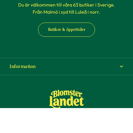
Du är välkommen till våra 63 butiker i Sverige.
Från Malmö i syd till Luleå i norr.
Butiker & öppettider
Information
Om Blomsterlandet
Köp- och leveransvillkor
Ångra ditt köp
© Copyright Blomsterlandet 2025
Företag
Cookies
Integritetspolicy
Dataskydd
Tillgänglighet