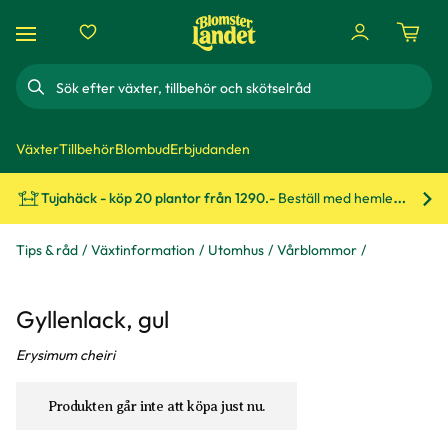
Sök
Växter
Tillbehör
Blombud
Erbjudanden
Tujahäck - köp 20 plantor från 1290.-
Beställ med hemleverans!
Bes
Tips & råd
Växtinformation
Utomhus
Vårblommor
Gyllenlack, gul
Erysimum cheiri
Produkten går inte att köpa just nu.