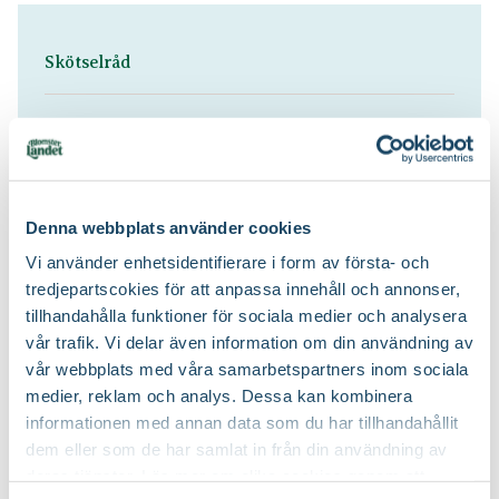
Skötselråd
Sol till halvskugga
Läge:
Behöver regelbunden vattning
Vatten:
Denna webbplats använder cookies
Flytande trädgårdsnäring, Långtidsverkande
Vi använder enhetsidentifierare i form av första- och
Näring:
näring
tredjepartscokies för att anpassa innehåll och annonser,
tillhandahålla funktioner för sociala medier och analysera
Yrkesodlarjord
Jordprodukter:
vår trafik. Vi delar även information om din användning av
vår webbplats med våra samarbetspartners inom sociala
medier, reklam och analys. Dessa kan kombinera
informationen med annan data som du har tillhandahållit
dem eller som de har samlat in från din användning av
deras tjänster. Läs mer om olika cookies genom att