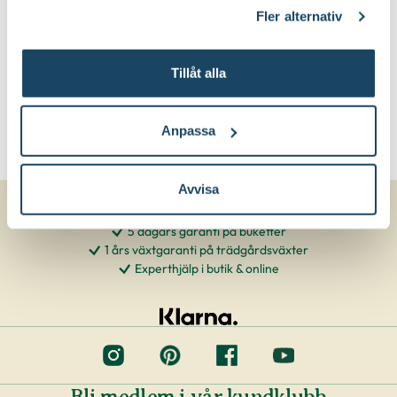
klicka på länken 'Fler alternativ'."
Fler alternativ
Tillåt alla
Anpassa
Avvisa
5 dagars garanti på buketter
1 års växtgaranti på trädgårdsväxter
Experthjälp i butik & online