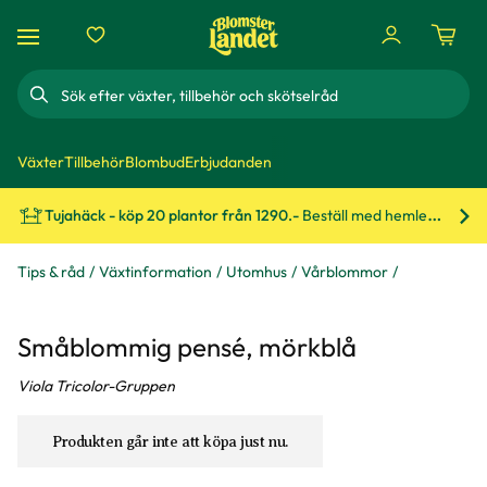
Sök
Växter
Tillbehör
Blombud
Erbjudanden
Tujahäck - köp 20 plantor från 1290.-
Beställ med hemleverans!
Bes
Tips & råd
Växtinformation
Utomhus
Vårblommor
Småblommig pensé, mörkblå
Viola Tricolor-Gruppen
Produkten går inte att köpa just nu.