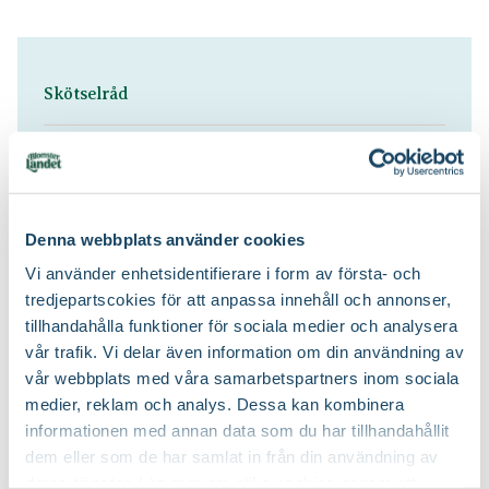
Skötselråd
Sol till halvskugga
Läge:
Behöver regelbunden vattning
Vatten:
Denna webbplats använder cookies
Vi använder enhetsidentifierare i form av första- och
Flytande trädgårdsnäring, Långtidsverkande
Näring:
tredjepartscokies för att anpassa innehåll och annonser,
näring
tillhandahålla funktioner för sociala medier och analysera
vår trafik. Vi delar även information om din användning av
Yrkesodlarjord
Jordprodukter:
vår webbplats med våra samarbetspartners inom sociala
medier, reklam och analys. Dessa kan kombinera
informationen med annan data som du har tillhandahållit
dem eller som de har samlat in från din användning av
deras tjänster. Läs mer om olika cookies genom att