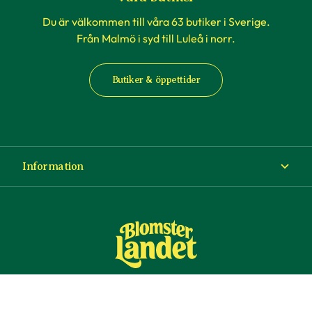
Du är välkommen till våra 63 butiker i Sverige.
Från Malmö i syd till Luleå i norr.
Butiker & öppettider
Information
Om Blomsterlandet
Köp- och leveransvillkor
Ångra ditt köp
© Copyright Blomsterlandet 2025
Företag
Cookies
Integritetspolicy
Dataskydd
Tillgänglighet