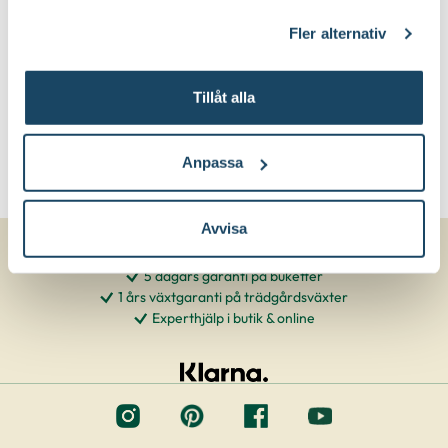
klicka på länken 'Fler alternativ'."
Fler alternativ
Tillåt alla
Anpassa
Avvisa
5 dagars garanti på buketter
1 års växtgaranti på trädgårdsväxter
Experthjälp i butik & online