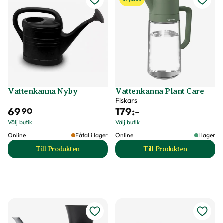
Vattenkanna Nyby
Vattenkanna Plant Care
Fiskars
69
179
:-
90
Välj butik
Välj butik
Online
Fåtal i lager
Online
I lager
Till Produkten
Till Produkten
till Vattenkanna Nyby produktsida
till Vattenkanna P