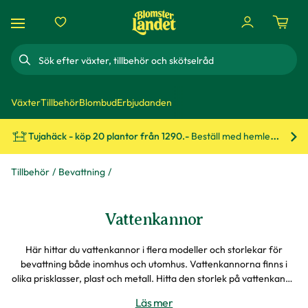
Sök
Växter
Tillbehör
Blombud
Erbjudanden
Tujahäck - köp 20 plantor från 1290.-
Beställ med hemleverans!
Bes
Tillbehör
Bevattning
Vattenkannor
Här hittar du vattenkannor i flera modeller och storlekar för
bevattning både inomhus och utomhus. Vattenkannorna finns i
olika prisklasser, plast och metall. Hitta den storlek på vattenkanna
som passar dina trädgårdsväxter och inneväxter.
Läs mer