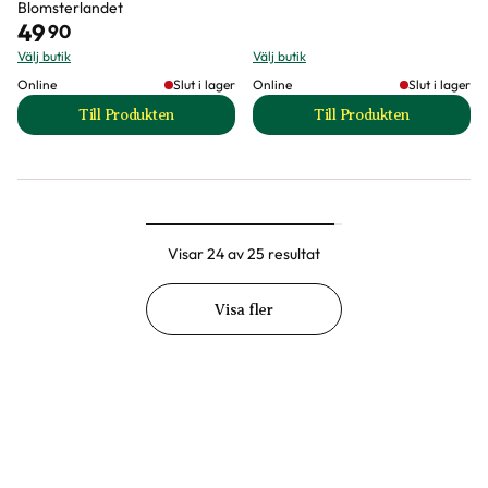
Blomsterlandet
49
90
Välj butik
Välj butik
Online
Slut i lager
Online
Slut i lager
Till Produkten
Till Produkten
till Vattenkanna Sara produktsida
till Vattenkanna E
Visar 24 av 25 resultat
Visa fler