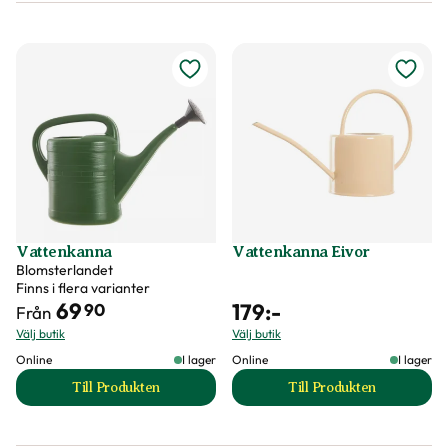
Vattenkanna
Vattenkanna Eivor
Blomsterlandet
Finns i flera varianter
69
179
:-
90
Från
Välj butik
Välj butik
Online
I lager
Online
I lager
Till Produkten
Till Produkten
till Vattenkanna produktsida
till Vattenkanna E