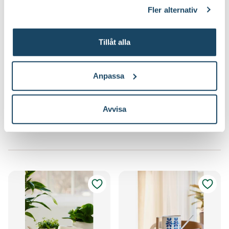
klicka på länken 'Fler alternativ'."
Fler alternativ
Tillåt alla
Stril till vattenkannor
Vattenkanna Alex svart
Anpassa
19
59
90
90
Välj butik
Välj butik
Online
Slut i lager
Online
Slut i lager
Avvisa
Till Produkten
Till Produkten
till Stril till vattenkannor produktsida
till Vattenkanna A