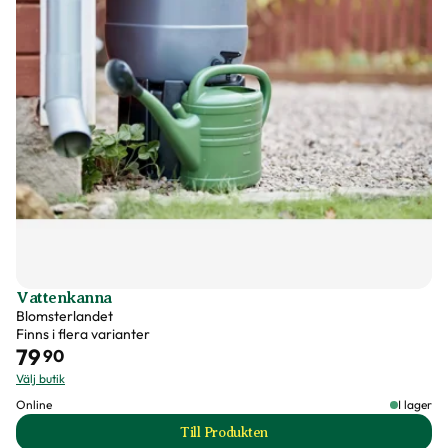
Vattenkanna
Blomsterlandet
Finns i flera varianter
79
90
Välj butik
Online
I lager
Till Produkten
till Vattenkanna produktsida