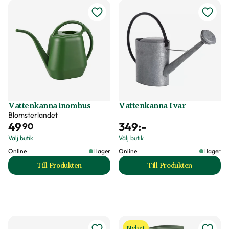
Vattenkanna inomhus
Vattenkanna Ivar
Blomsterlandet
49
349
:-
90
Välj butik
Välj butik
Online
I lager
Online
I lager
Till Produkten
Till Produkten
till Vattenkanna inomhus produktsida
till Vattenkanna I
Nyhet