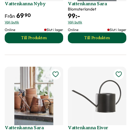
Vattenkanna Nyby
Vattenkanna Sara
Blomsterlandet
69
99
:-
90
Från
Välj butik
Välj butik
Online
Slut i lager
Online
Slut i lager
Till Produkten
Till Produkten
till Vattenkanna Nyby produktsida
till Vattenkanna S
Vattenkanna Sara
Vattenkanna Eivor