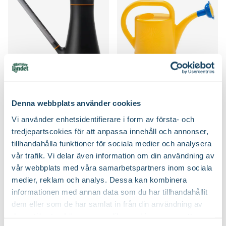
Vattenkanna Solid
Barnvattenkanna Sol
Fiskars
199
:-
49
90
Denna webbplats använder cookies
Välj butik
Välj butik
Vi använder enhetsidentifierare i form av första- och
Online
Fåtal i lager
Online
Slut i lager
tredjepartscokies för att anpassa innehåll och annonser,
Till Produkten
Till Produkten
tillhandahålla funktioner för sociala medier och analysera
till Vattenkanna Solid produktsida
till Barnvattenkan
vår trafik. Vi delar även information om din användning av
vår webbplats med våra samarbetspartners inom sociala
medier, reklam och analys. Dessa kan kombinera
informationen med annan data som du har tillhandahållit
dem eller som de har samlat in från din användning av
deras tjänster. Läs mer om olika cookies genom att