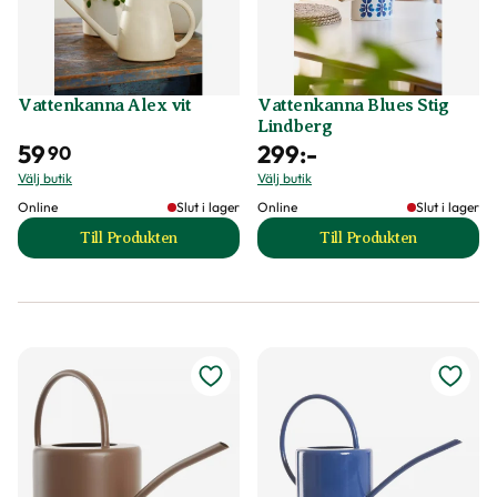
Vattenkanna Alex vit
Vattenkanna Blues Stig
Lindberg
59
299
:-
90
Välj butik
Välj butik
Online
Slut i lager
Online
Slut i lager
Till Produkten
Till Produkten
till Vattenkanna Alex vit produktsida
till Vattenkanna B