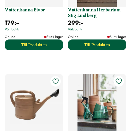
Vattenkanna Eivor
Vattenkanna Herbarium
Stig Lindberg
179
:-
299
:-
Välj butik
Välj butik
Online
Slut i lager
Online
Slut i lager
Till Produkten
Till Produkten
till Vattenkanna Eivor produktsida
till Vattenkanna H