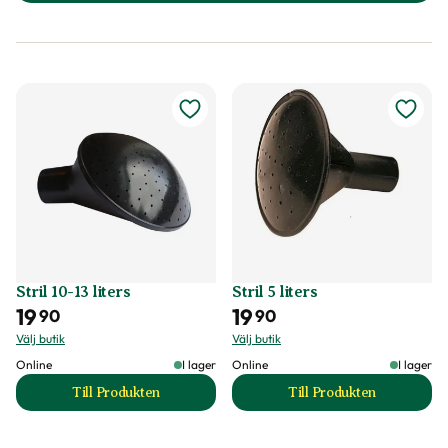
Stril 10-13 liters
Stril 5 liters
19
19
90
90
Välj butik
Välj butik
Online
I lager
Online
I lager
Till Produkten
Till Produkten
till Stril 10-13 liters produktsida
till Stril 5 liters p