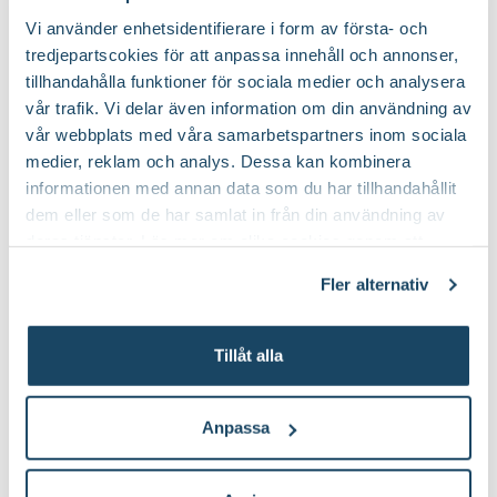
Vi använder enhetsidentifierare i form av första- och
Förpackningsantal
1 st i förpackningen
tredjepartscokies för att anpassa innehåll och annonser,
tillhandahålla funktioner för sociala medier och analysera
Varumärke
Greenline
vår trafik. Vi delar även information om din användning av
Bästa tipsen för att samla regnvatten
vår webbplats med våra samarbetspartners inom sociala
Art nr
343921
medier, reklam och analys. Dessa kan kombinera
Regnvatten är en naturlig, fantastisk resurs. Det håller hög
informationen med annan data som du har tillhandahållit
kvalitet och är en stor tillgång för kretsloppet i din odling. Läs
dem eller som de har samlat in från din användning av
om olika sätt att samla in denna klimatsmarta gratisgåva.
deras tjänster. Läs mer om olika cookies genom att
klicka på länken 'Fler alternativ'."
Fler alternativ
Tillåt alla
Du kanske också gillar
Anpassa