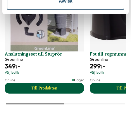
Avvisa
Anslutningsset till Stuprör
Fot till regntunna
Greenline
Greenline
349
:-
299
:-
Välj butik
Välj butik
Online
I lager
Online
Till Produkten
Till Pr
till Anslutningsset till Stuprör produktsida
t