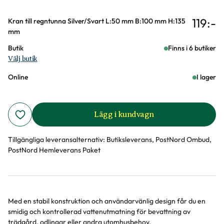
119
:-
Varianter
Kran till regntunna Silver/Svart L:50 mm B:100 mm H:135
mm
Butik
Finns i 6 butiker
Välj butik
Online
I lager
Lägg i kundvagn
Tillgängliga leveransalternativ:
Butiksleverans, PostNord Ombud,
PostNord Hemleverans Paket
Med en stabil konstruktion och användarvänlig design får du en
Produktinformation
smidig och kontrollerad vattenutmatning för bevattning av
trädgård, odlingar eller andra utomhusbehov.