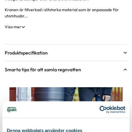
Kranen är tillverkad i slitstarka material som är anpassade för
utomhusbr...
Visa mer
Produktspecifikation
Material
Plast
Smarta tips för att samla regnvatten
Höjd
135 mm
Längd
50 mm
Bredd
100 mm
Färg
Silver, Svart
Denna webbplats använder cookies