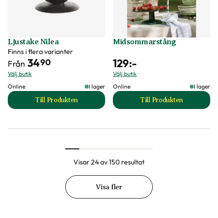
Ljustake Nilea
Midsommarstång
Finns i flera varianter
34
129
:-
90
Från
Välj butik
Välj butik
Online
I lager
Online
I lager
Till Produkten
Till Produkten
till Ljustake Nilea produktsida
till Midsommarstå
Visar 24 av 150 resultat
Visa fler