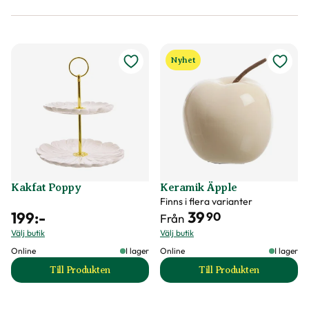
Nyhet
Kakfat Poppy
Keramik Äpple
Finns i flera varianter
39
199
:-
90
Från
Välj butik
Välj butik
Online
I lager
Online
I lager
Till Produkten
Till Produkten
till Kakfat Poppy produktsida
till Keramik Äpple