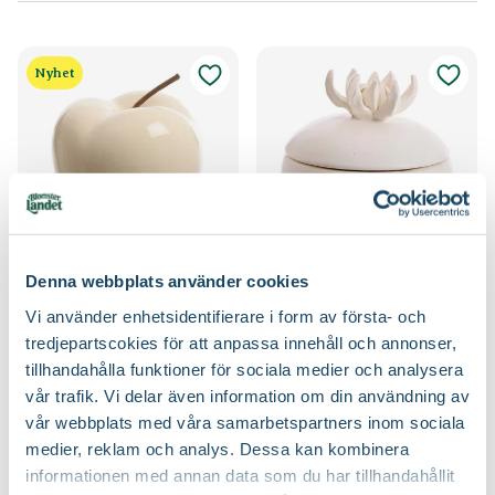
Nyhet
Keramik Äpple
Keramikask Blomma
Denna webbplats använder cookies
Finns i flera varianter
Vi använder enhetsidentifierare i form av första- och
49
129
:-
90
tredjepartscokies för att anpassa innehåll och annonser,
Välj butik
Välj butik
tillhandahålla funktioner för sociala medier och analysera
Online
I lager
Online
I lager
vår trafik. Vi delar även information om din användning av
Till Produkten
Till Produkten
till Keramik Äpple produktsida
till Keramikask B
vår webbplats med våra samarbetspartners inom sociala
medier, reklam och analys. Dessa kan kombinera
informationen med annan data som du har tillhandahållit