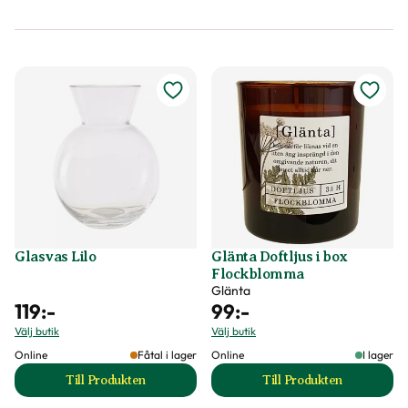
Glasvas Lilo
Glänta Doftljus i box
Flockblomma
Glänta
119
:-
99
:-
Välj butik
Välj butik
Online
Fåtal i lager
Online
I lager
Till Produkten
Till Produkten
till Glasvas Lilo produktsida
till Glänta Doftlju