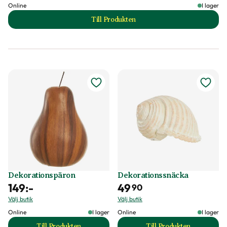
Online
I lager
Till Produkten
till Utomhuslampa LED produktsida
Dekorationspäron
Dekorationssnäcka
149
:-
49
90
Välj butik
Välj butik
Online
I lager
Online
I lager
Till Produkten
Till Produkten