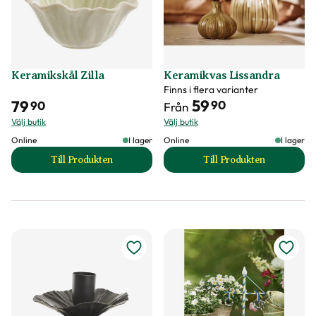
Keramikskål Zilla
Keramikvas Lissandra
Finns i flera varianter
59
79
90
90
Från
Välj butik
Välj butik
Online
I lager
Online
I lager
Till Produkten
Till Produkten
till Keramikskål Zilla produktsida
till Keramikvas Li