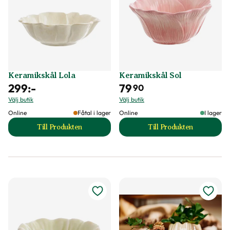
Keramikskål Lola
Keramikskål Sol
299
:-
79
90
Välj butik
Välj butik
Online
Fåtal i lager
Online
I lager
Till Produkten
Till Produkten
till Keramikskål Lola produktsida
till Keramikskål So