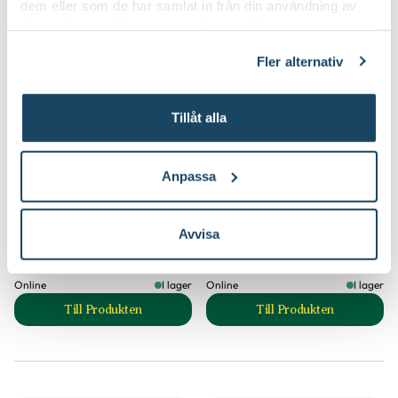
dem eller som de har samlat in från din användning av
deras tjänster. Läs mer om olika cookies genom att
klicka på länken 'Fler alternativ'."
Fler alternativ
Tillåt alla
Anpassa
Keramikdekoration
Keramikdekoration
Blomma
Blomma
Avvisa
69
69
90
90
Välj butik
Välj butik
Online
I lager
Online
I lager
Till Produkten
Till Produkten
till Keramikdekoration Blomma produktsida
till Keramikdekor