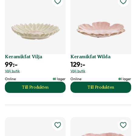
Keramikfat Vilja
Keramikfat Wilda
99
:-
129
:-
Välj butik
Välj butik
Online
I lager
Online
I lager
Till Produkten
Till Produkten
till Keramikfat Vilja produktsida
till Keramikfat Wi