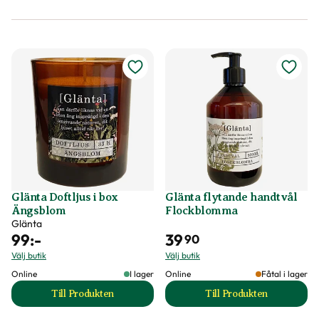
Glänta Doftljus i box
Glänta flytande handtvål
Ängsblom
Flockblomma
Glänta
99
:-
39
90
Välj butik
Välj butik
Online
I lager
Online
Fåtal i lager
Till Produkten
Till Produkten
till Glänta Doftljus i box Ängsblom produktsida
till Glänta flytan