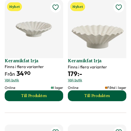
Nyhet
Nyhet
Keramikfat Irja
Keramikfat Irja
Finns i flera varianter
Finns i flera varianter
34
179
:-
90
Från
Välj butik
Välj butik
Online
I lager
Online
Fåtal i lager
Till Produkten
Till Produkten
till Keramikfat Irja produktsida
till Keramikfat Irj