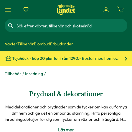
Sök
Växter
Tillbehör
Blombud
Erbjudanden
Tujahäck - köp 20 plantor från 1290.-
Beställ med hemleverans!
Bes
Tillbehör
Inredning
Prydnad & dekorationer
Med dekorationer och prydnader som du tycker om kan du förnya
ditt hem och ge det en ombonad stämning. Hitta personliga
inredningsdetaljer för dig som tycker om växter och trädgård. Här
finns flera prydnader som passar både ute och inne. Vi har även
Läs mer
växthyllor, pidestaler och vaser.