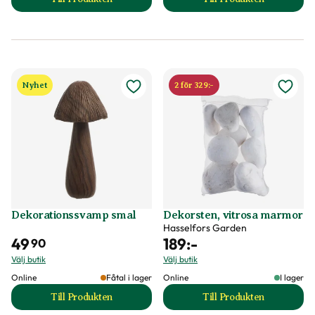
till Dekorationspäron produktsida
till Dekorationssn
Nyhet
2 för 329:-
Dekorationssvamp smal
Dekorsten, vitrosa marmor
Hasselfors Garden
49
189
:-
90
Välj butik
Välj butik
Online
Fåtal i lager
Online
I lager
Till Produkten
Till Produkten
till Dekorationssvamp smal produktsida
till Dekorsten, vi