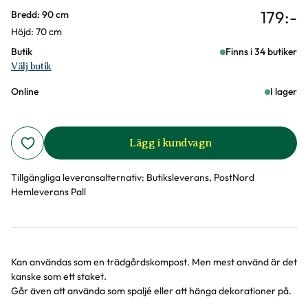
179
:-
Varianter
Bredd: 90 cm
Höjd: 70 cm
Butik
Finns i 34 butiker
Välj butik
Online
I lager
Lägg i kundvagn
Tillgängliga leveransalternativ:
Butiksleverans, PostNord
Hemleverans Pall
Kan användas som en trädgårdskompost. Men mest använd är det
Produktinformation
kanske som ett staket.
Går även att använda som spaljé eller att hänga dekorationer på.