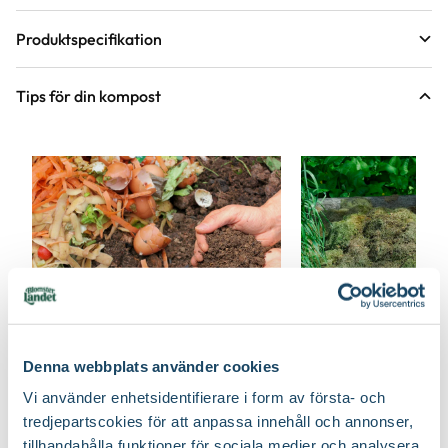
Produktspecifikation
Material
Pulverlackerad ståltråd
Tips för din kompost
Höjd
70 cm
Längd
90 cm
Bredd
90 cm
Färg
Grön
Guide
Art nr
258622
Guide
Grunder i kompostering –
Denna webbplats använder cookies
10 vanliga frå
tolv enkla tips
Vi använder enhetsidentifierare i form av första- och
kompostering
tredjepartscokies för att anpassa innehåll och annonser,
tillhandahålla funktioner för sociala medier och analysera