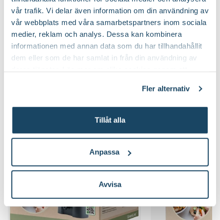
Att kompostera är både enkelt och
Kompostering är ett kl
vår trafik. Vi delar även information om din användning av
klimatsmart. Resultatet blir en mullrik,
enkelt sätt att förvand
vår webbplats med våra samarbetspartners inom sociala
väldoftande mylla som kraftigt höjer
köksavfall till väldofta
jordens bördighet. Läs här om våra
kan använda i din odlin
medier, reklam och analys. Dessa kan kombinera
bästa tips för att komma i gång med en
svar på de vanligaste 
informationen med annan data som du har tillhandahållit
egen kompost.
kompostering.
dem eller som de har samlat in från din användning av
deras tjänster. Läs mer om olika cookies genom att
klicka på länken 'Fler alternativ'."
Du kanske också gillar
Fler alternativ
Tillåt alla
Anpassa
Avvisa