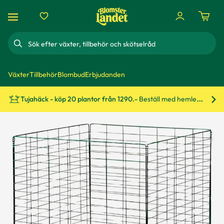
Sök
Växter
Tillbehör
Blombud
Erbjudanden
Tujahäck - köp 20 plantor från 1290.-
Beställ med hemleverans!
Bes