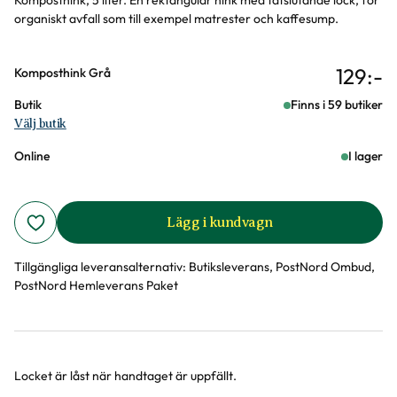
Komposthink, 5 liter. En rektangulär hink med tätslutande lock, för
organiskt avfall som till exempel matrester och kaffesump.
129
:-
Varianter
Komposthink Grå
Butik
Finns i 59 butiker
Välj butik
Online
I lager
Lägg i kundvagn
Tillgängliga leveransalternativ:
Butiksleverans, PostNord Ombud,
PostNord Hemleverans Paket
Locket är låst när handtaget är uppfällt.
Produktinformation