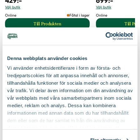
429
:-
699
:-
Välj butik
Välj butik
Online
Fåtal i lager
Online
Till Produkten
Till Pr
till Bokashikompost Urban Garden produktsida
t
Tips för din kompost
Denna webbplats använder cookies
Vi använder enhetsidentifierare i form av första- och
tredjepartscokies för att anpassa innehåll och annonser,
tillhandahålla funktioner för sociala medier och analysera
vår trafik. Vi delar även information om din användning av
vår webbplats med våra samarbetspartners inom sociala
medier, reklam och analys. Dessa kan kombinera
informationen med annan data som du har tillhandahållit
dem eller som de har samlat in från din användning av
deras tjänster. Läs mer om olika cookies genom att
Guide
klicka på länken 'Fler alternativ'."
Guide