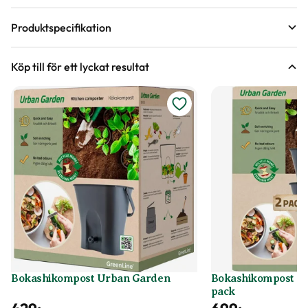
Produktspecifikation
Färg
Grå
Köp till för ett lyckat resultat
Varumärke
Greenline
Art nr
247973
Bokashikompost Urban Garden
Bokashikompost U
pack