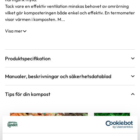
Tack vare en effektiv ventilation minskas behovet av omrörning
vilket gör komposteringen både enkel och effektiv. En termometer
visar värmen i komposten. M...
Visa mer
Produktspecifikation
Material
Plast
Manualer, beskrivningar och säkerhetsdatablad
Bruksanvisning snabbkompost 220 liter eco
Höjd
115 cm
Tips för din kompost
Längd
54 cm
Bredd
54 cm
Färg
Svart