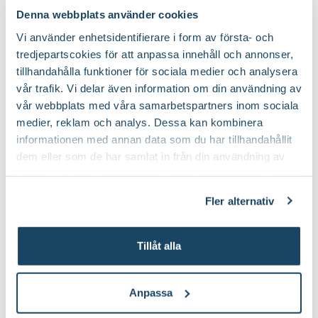
Denna webbplats använder cookies
Varumärke
Biolan
Vi använder enhetsidentifierare i form av första- och
tredjepartscokies för att anpassa innehåll och annonser,
Art nr
330183
Guide
tillhandahålla funktioner för sociala medier och analysera
Guide
Grunder i kompostering –
vår trafik. Vi delar även information om din användning av
10 vanliga frå
vår webbplats med våra samarbetspartners inom sociala
tolv enkla tips
kompostering
medier, reklam och analys. Dessa kan kombinera
informationen med annan data som du har tillhandahållit
Att kompostera är både enkelt och
Kompostering är ett kl
dem eller som de har samlat in från din användning av
klimatsmart. Resultatet blir en mullrik,
enkelt sätt att förvand
deras tjänster. Läs mer om olika cookies genom att
väldoftande mylla som kraftigt höjer
köksavfall till väldofta
klicka på länken 'Fler alternativ'."
jordens bördighet. Läs här om våra
kan använda i din odlin
Fler alternativ
bästa tips för att komma i gång med en
svar på de vanligaste 
egen kompost.
kompostering.
Tillåt alla
Du kanske också gillar
Anpassa