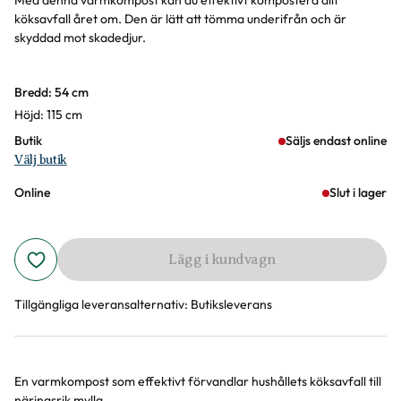
Med denna varmkompost kan du effektivt kompostera allt
köksavfall året om. Den är lätt att tömma underifrån och är
skyddad mot skadedjur.
Varianter
Bredd: 54 cm
Höjd: 115 cm
Butik
Säljs endast online
Välj butik
Online
Slut i lager
Lägg i kundvagn
Tillgängliga leveransalternativ:
Butiksleverans
En varmkompost som effektivt förvandlar hushållets köksavfall till
Produktinformation
näringsrik mylla.