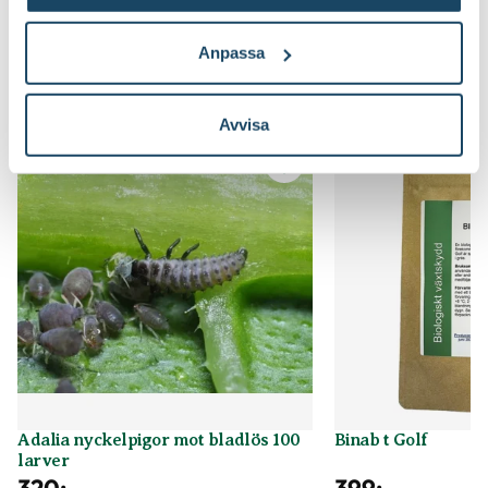
skadedjuren utan kemik
Anpassa
Du kanske också gillar
Avvisa
Adalia nyckelpigor mot bladlös 100
Binab t Golf
larver
320
:-
399
:-