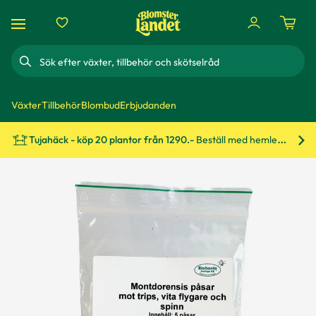
Sök
Växter
Tillbehör
Blombud
Erbjudanden
Tujahäck - köp 20 plantor från 1290.-
Beställ med hemleverans!
Bes