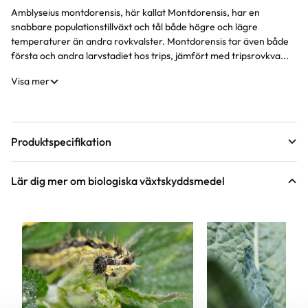
Amblyseius montdorensis, här kallat Montdorensis, har en
Produktinformation
snabbare populationstillväxt och tål både högre och lägre
temperaturer än andra rovkvalster. Montdorensis tar även både
första och andra larvstadiet hos trips, jämfört med tripsrovkva...
Visa mer
Produktspecifikation
Förpackningsantal
5 st i förpackningen
Lär dig mer om biologiska växtskyddsmedel
Innehållsförteckning
Amblyseius (Transeius) montdorensis
Är artikeln ett registrerat bekämpningsmedel?
Nej
Art nr
104394