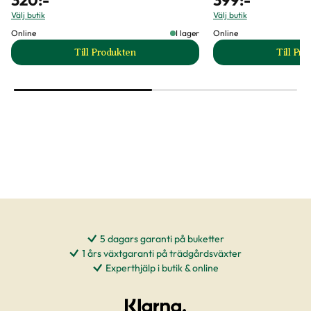
Välj butik
Välj butik
Online
I lager
Online
Till Produkten
Till Pr
till Adalia nyckelpigor mot bladlös 100 larver pr
t
5 dagars garanti på buketter
1 års växtgaranti på trädgårdsväxter
Experthjälp i butik & online