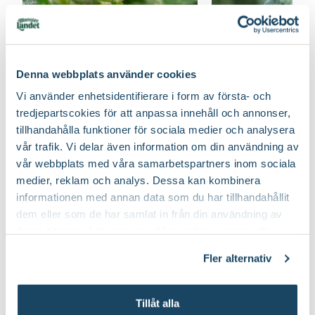
Effektivt mot ohyra -
skonsamt mot miljön
Denna webbplats använder cookies
Vi använder enhetsidentifierare i form av första- och
tredjepartscokies för att anpassa innehåll och annonser,
tillhandahålla funktioner för sociala medier och analysera
vår trafik. Vi delar även information om din användning av
vår webbplats med våra samarbetspartners inom sociala
medier, reklam och analys. Dessa kan kombinera
Experten tipsar
informationen med annan data som du har tillhandahållit
Så här bekämp
dem eller som de har samlat in från din användning av
deras tjänster. Läs mer om olika cookies genom att
skadedjuren bi
klicka på länken 'Fler alternativ'."
Fler alternativ
Biologiska växtskyddsmedel bygger på
Att skapa en trädgård i
naturens egna metoder för att göra sig
om att få bästa möjliga
av med sorgmyggor och förebygga
vacker trädgård utan a
Tillåt alla
gråmögel.
omgivningen. Men hur f