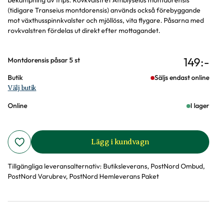
bekämpning av trips. Rovkvalstret Amblyseius montdorensis
(tidigare Transeius montdorensis) används också förebyggande
mot växthusspinnkvalster och mjöllöss, vita flygare. Påsarna med
rovkvalstren fördelas ut direkt efter mottagandet.
149
:-
Varianter
Montdorensis påsar 5 st
Butik
Säljs endast online
Välj butik
Online
I lager
Lägg i kundvagn
Tillgängliga leveransalternativ:
Butiksleverans, PostNord Ombud,
PostNord Varubrev, PostNord Hemleverans Paket