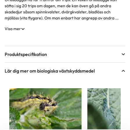
Produktinformation
sätta i sig 20 trips om dagen, men de kan även gå på andra
skadedjur såsom spinnkvalster, dvärgkvalster, bladlöss och
mjöllöss (vita flygare). Om man enbart har angrepp av andra ...
Visa mer
Produktspecifikation
Förpackningsantal
500 st i förpackningen
Lär dig mer om biologiska växtskyddsmedel
Innehållsförteckning
Oriusbaggarna levereras i en förpackning
med nymfer fördelade i boveteskal
Art nr
104391