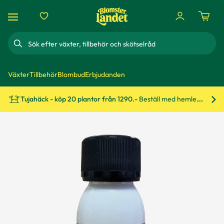
Sök
Växter
Tillbehör
Blombud
Erbjudanden
Tujahäck - köp 20 plantor från 1290.-
Beställ med hemleverans!
Bes