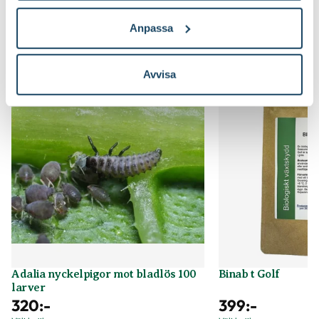
Anpassa
Du kanske också gillar
Avvisa
Adalia nyckelpigor mot bladlös 100
Binab t Golf
larver
320
:-
399
:-