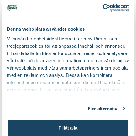
Effektivt mot ohyra -
skonsamt mot miljön
Denna webbplats använder cookies
Vi använder enhetsidentifierare i form av första- och
tredjepartscokies för att anpassa innehåll och annonser,
tillhandahålla funktioner för sociala medier och analysera
vår trafik. Vi delar även information om din användning av
vår webbplats med våra samarbetspartners inom sociala
medier, reklam och analys. Dessa kan kombinera
Experten tipsar
informationen med annan data som du har tillhandahållit
Så här bekämp
dem eller som de har samlat in från din användning av
skadedjuren bi
deras tjänster. Läs mer om olika cookies genom att
klicka på länken 'Fler alternativ'."
Fler alternativ
Biologiska växtskyddsmedel bygger på
Att skapa en trädgård i
naturens egna metoder för att göra sig
om att få bästa möjliga
av med sorgmyggor och förebygga
vacker trädgård utan a
Tillåt alla
gråmögel.
omgivningen. Men hur f
skadedjuren utan kemik