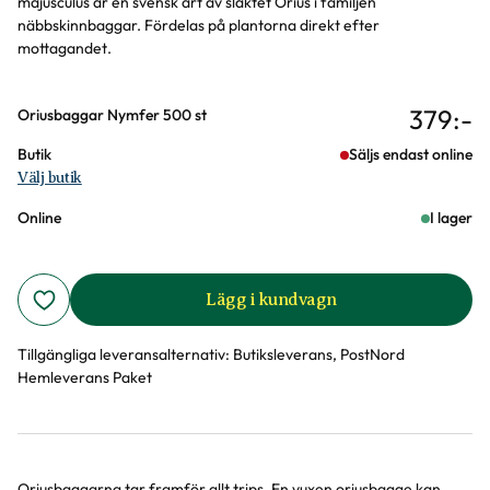
majusculus är en svensk art av släktet Orius i familjen
näbbskinnbaggar. Fördelas på plantorna direkt efter
mottagandet.
379
:-
Varianter
Oriusbaggar Nymfer 500 st
Butik
Säljs endast online
Välj butik
Online
I lager
Lägg i kundvagn
Tillgängliga leveransalternativ:
Butiksleverans, PostNord
Hemleverans Paket
Oriusbaggarna tar framför allt trips. En vuxen oriusbagge kan