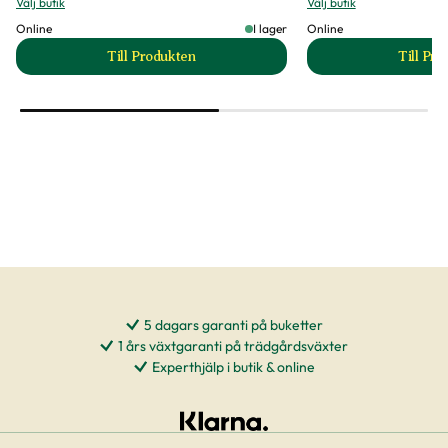
Välj butik
Välj butik
Online
I lager
Online
Till Produkten
Till Pr
till Adalia nyckelpigor mot bladlös 100 larver pr
t
5 dagars garanti på buketter
1 års växtgaranti på trädgårdsväxter
Experthjälp i butik & online