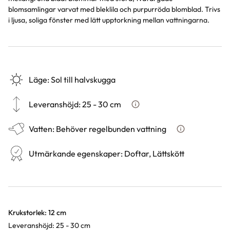
blomsamlingar varvat med bleklila och purpurröda blomblad. Trivs
i ljusa, soliga fönster med lätt upptorkning mellan vattningarna.
Läge
:
Sol till halvskugga
Leveranshöjd
:
25 - 30 cm
Hur vi mäter leveranshöjd på 
Vatten
:
Behöver regelbunden vattning
Hur ska du vatt
Utmärkande egenskaper
:
Doftar, Lättskött
Varianter
Krukstorlek: 12 cm
Leveranshöjd: 25 - 30 cm