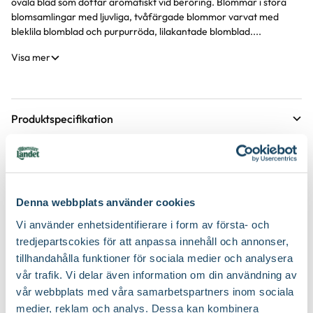
ovala blad som doftar aromatiskt vid beröring. Blommar i stora
blomsamlingar med ljuvliga, tvåfärgade blommor varvat med
bleklila blomblad och purpurröda, lilakantade blomblad....
Visa mer
Produktspecifikation
Krukstorlek
12 cm
Skötselråd
Leveranshöjd
25 - 30 cm
Läge
Sol till halvskugga
Hur vi mäter leveranshöjd på växter
Köp till för ett lyckat resultat
Denna webbplats använder cookies
Växtsätt
Buskigt, Kompakt
Vi använder enhetsidentifierare i form av första- och
Vatten
Behöver regelbunden vattning
2 för 99:-
Hur ska du vattna växten?
tredjepartscokies för att anpassa innehåll och annonser,
Blomfärg
Lila, Purpur
tillhandahålla funktioner för sociala medier och analysera
Näring
Pelargonnäring
vår trafik. Vi delar även information om din användning av
vår webbplats med våra samarbetspartners inom sociala
Bladfärg
Grön
Jordprodukter
Pelargonjord
medier, reklam och analys. Dessa kan kombinera