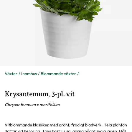
Växter
Inomhus
Blommande växter
Krysantemum, 3-pl. vit
Chrysanthemum x morifolium
Vitblommande klassiker med grönt, frodigt bladverk. Hela plantan
doftar vid beröring. Trivs bäst i ljusa, gärna något svala lägen. Håll