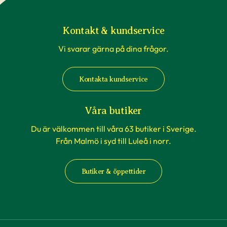
våra egna transporter som anpassas till
rådande väderförhållanden.
Kontakt & kundservice
Vi svarar gärna på dina frågor.
När du köper häckväxter - före
plantering
Kontakta kundservice
Att förbereda grävningen är att rekommendera,
men tänk på att inte boka markanläggare,
Våra butiker
hyrsläp eller andra tjänster kopplat till själva
Du är välkommen till våra 63 butiker i Sverige.
planteringen innan du vet säkert att
Från Malmö i syd till Luleå i norr.
häckplantorna är på plats hemma. Våra
leveranstider kan komma att ändras när du
Butiker & öppettider
exempelvis förbokat häckplantor långt i förväg.
Plantorna kräver daglig tillsyn efter plantering.
Framförallt är det viktigt att förse plantorna
med vatten varje dag under sommaren – helst