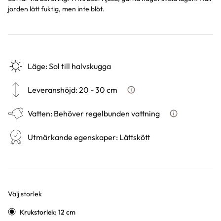
jorden lätt fuktig, men inte blöt.
Läge
:
Sol till halvskugga
Leveranshöjd
:
20 - 30 cm
Hur vi mäter leveranshöjd på 
Vatten
:
Behöver regelbunden vattning
Hur ska du vatt
Utmärkande egenskaper
:
Lättskött
Välj storlek
Varianter
Krukstorlek: 12 cm