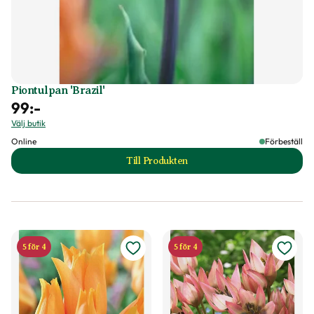
Piontulpan 'Brazil'
99
:-
Välj butik
Online
Förbeställ
Till Produkten
till Piontulpan 'Brazil' produktsida
5 för 4
5 för 4