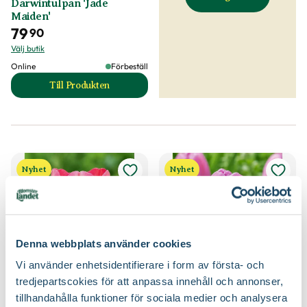
Darwintulpan 'Jade
Maiden'
79
90
Välj butik
Online
Förbeställ
Till Produkten
till Darwintulpan 'Jade Maiden' produktsida
Nyhet
Nyhet
Denna webbplats använder cookies
Vi använder enhetsidentifierare i form av första- och
tredjepartscokies för att anpassa innehåll och annonser,
Darwintulpan 'Pink Sound'
Darwintulpan 'Purple
tillhandahålla funktioner för sociala medier och analysera