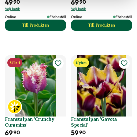
49
69
90
90
Välj butik
Välj butik
Online
Förbeställ
Online
Förbeställ
Till Produkten
Till Produkten
till Darwintulpan 'Sweet Impression' produktsida
till Franstulpan 'B
5 för 4
Nyhet
Franstulpan 'Crunchy
Franstulpan 'Gavota
Cummins'
Special'
69
59
90
90