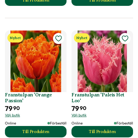
Till Produkten
Till Produkten
till Franstulpan 'Lemon Beauty' produktsida
till Franstulpan 'N
Nyhet
Nyhet
Franstulpan 'Orange
Franstulpan 'Paleis Het
Passion'
Loo'
79
79
90
90
Välj butik
Välj butik
Online
Förbeställ
Online
Förbeställ
Till Produkten
Till Produkten
till Franstulpan 'Orange Passion' produktsida
till Franstulpan 'P