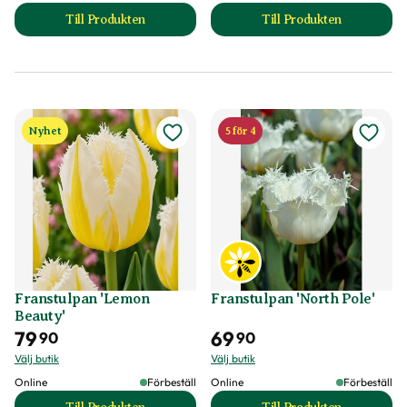
Till Produkten
Till Produkten
till Franstulpan 'Labrador' produktsida
till Franstulpan '
Nyhet
5 för 4
Franstulpan 'Lemon
Franstulpan 'North Pole'
Beauty'
79
69
90
90
Välj butik
Välj butik
Online
Förbeställ
Online
Förbeställ