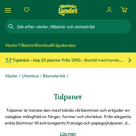
Sök
Växter
Tillbehör
Blombud
Erbjudanden
Tujahäck - köp 20 plantor från 1290.-
Beställ med hemleverans!
Bes
Växter
Utomhus
Blomsterlök
Tulpaner
Tulpaner är kanske den mest kända vårblomman och erbjuder en
oslagbar mångfald av färger, former och storlekar. Från eleganta
enkla blommor till extravaganta fransiga och papegojtulpaner, det
finns en tulpan för varje smak och stil.
Läs mer