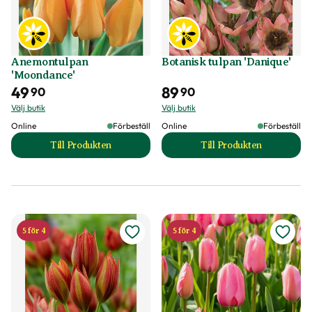
Anemontulpan
Botanisk tulpan 'Danique'
'Moondance'
49
89
90
90
Välj butik
Välj butik
Online
Förbeställ
Online
Förbeställ
Till Produkten
Till Produkten
till Anemontulpan 'Moondance' produktsida
till Botanisk tulpa
5 för 4
5 för 4