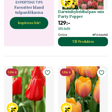
EXPERTENS TIPS
Favoriter bland
Darwinhybridtulpan-mix
tulpanlökarna
Party Popper
129
:-
Inspireras här!
Välj butik
Online
Förbeställ
Till Produkten
till Darwinhybridt
5 för 4
5 för 4