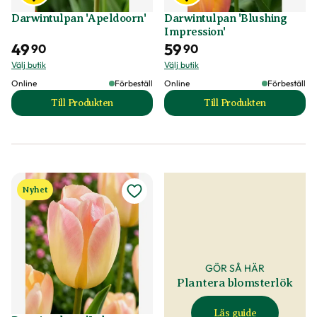
Darwintulpan 'Apeldoorn'
Darwintulpan 'Blushing
Impression'
49
59
90
90
Välj butik
Välj butik
Online
Förbeställ
Online
Förbeställ
Till Produkten
Till Produkten
till Darwintulpan 'Apeldoorn' produktsida
till Darwintulpan '
Nyhet
GÖR SÅ HÄR
Plantera blomsterlök
Läs guide