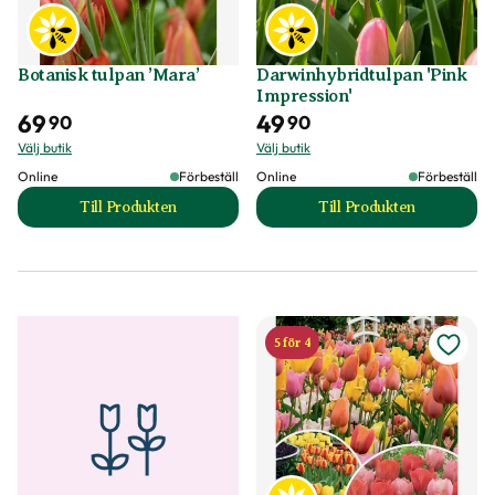
Botanisk tulpan ’Mara’
Darwinhybridtulpan 'Pink
Impression'
69
49
90
90
Välj butik
Välj butik
Online
Förbeställ
Online
Förbeställ
Till Produkten
Till Produkten
till Botanisk tulpan ’Mara’ produktsida
till Darwinhybridtu
5 för 4