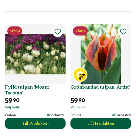
5 för 4
5 för 4
Fylld tulpan 'Mount
Grönbandad tulpan 'Artist'
Tacoma'
59
59
90
90
Välj butik
Välj butik
Online
Förbeställ
Online
Förbeställ
Till Produkten
Till Produkten
till Fylld tulpan 'Mount Tacoma' produktsida
till Grönbandad tul