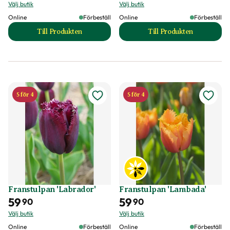
Välj butik
Välj butik
Online
Förbeställ
Online
Förbeställ
Till Produkten
Till Produkten
till Franstulpan 'Crunchy Cummins' produktsida
till Franstulpan 'G
5 för 4
5 för 4
Franstulpan 'Labrador'
Franstulpan 'Lambada'
59
59
90
90
Välj butik
Välj butik
Online
Förbeställ
Online
Förbeställ