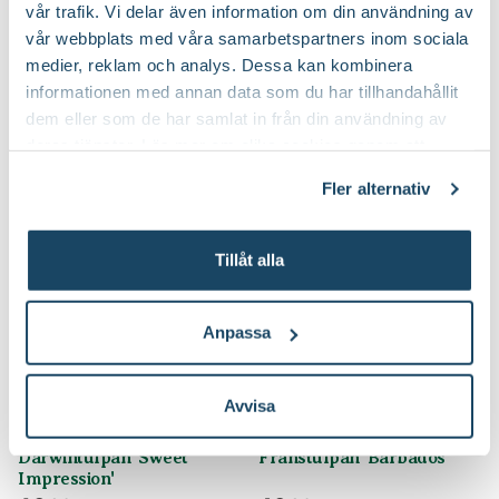
Pride'
vår trafik. Vi delar även information om din användning av
59
59
90
90
vår webbplats med våra samarbetspartners inom sociala
Välj butik
Välj butik
medier, reklam och analys. Dessa kan kombinera
Online
Förbeställ
Online
Förbeställ
informationen med annan data som du har tillhandahållit
Till Produkten
Till Produkten
dem eller som de har samlat in från din användning av
till Darwintulpan 'Pink Sound' produktsida
till Darwintulpan '
deras tjänster. Läs mer om olika cookies genom att
klicka på länken 'Fler alternativ'."
Fler alternativ
5 för 4
5 för 4
Tillåt alla
Anpassa
Avvisa
Darwintulpan 'Sweet
Franstulpan 'Barbados'
Impression'