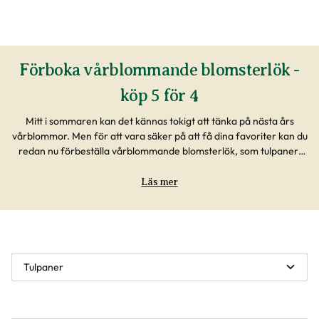
Förboka vårblommande blomsterlök -
köp 5 för 4
Mitt i sommaren kan det kännas tokigt att tänka på nästa års
vårblommor. Men för att vara säker på att få dina favoriter kan du
redan nu förbeställa vårblommande blomsterlök, som tulpaner,
hyacinter, krokus och narcisser. Köper du 5, så bjuder vi på den
billigaste. Beställ online nu och få dem levererade från vecka 34-
Läs mer
36.
Tulpaner