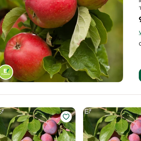
amiljeträd äpple, 4
Familjeträd äpple,
orter
sorter
alus domestica
Malus domestica
490
:-
1490
:-
lj butik
Välj butik
nline
Slut i lager
Online