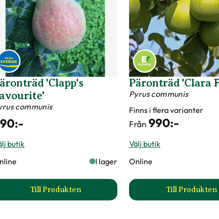
Till Produkten
Till Produkten
till Plommon 'Reine Claude d'Oullins' produkts
till Plo
lommon 'Victoria'
Plommon 'Victori
runus domestica
Spaljé