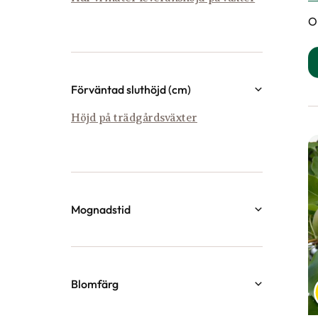
P
K
P
Vä
O