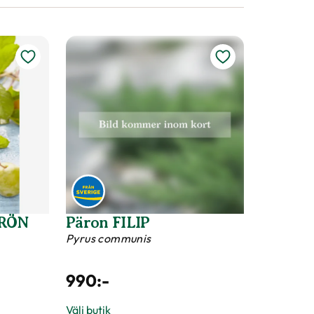
990
:-
Välj butik
I lager
Online
I lager
Till Produkten
ommon 'Experimentalfältets Sviskon' produktsida
till Plommon 'Jubileum' produkt