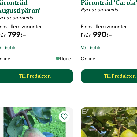
lommon 'Reine Claude
Plommon 'Reine C
'Oullins'
d'Oullins' Spaljé
runus domestica
Spaljé
Prunus domestica
990
:-
1290
:-
lj butik
Välj butik
nline
I lager
Online