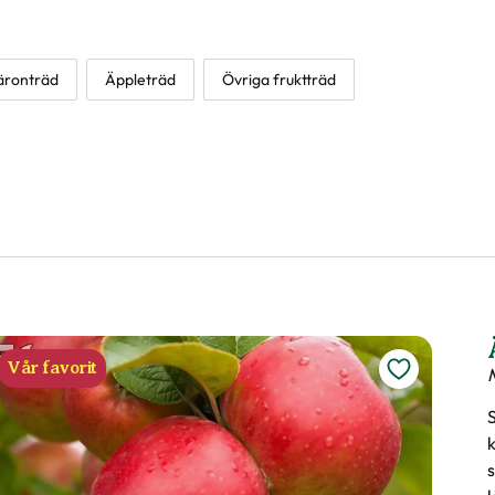
Familjeträd äpple,
sorter
Malus domestica
1490
:-
Välj butik
Online
Till Produkten
till Fam