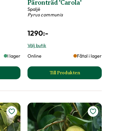
laude
Plommon
'Tunaplommon'
Prunus domestica
990
:-
Välj butik
I lager
Online
I lager