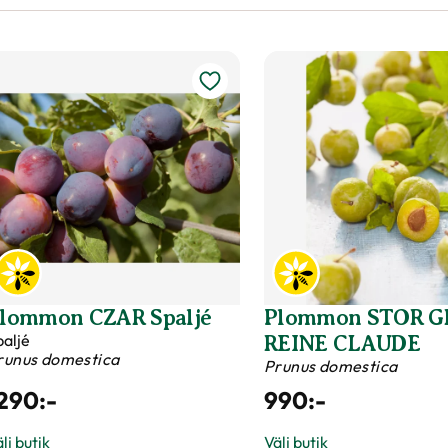
orylus Hasselnöt-Gruppen
Prunus domestica
99
:-
990
:-
lj butik
Välj butik
nline
I lager
Online
Till Produkten
Till Produkten
till Hasselnöt 'Webb's Prize Cob' produktsida
till Pl
Vår favorit