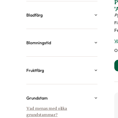
P
d
P
Vä
O