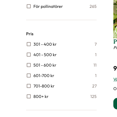
H
C
B