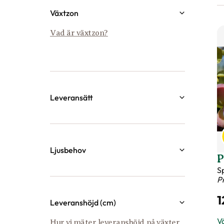
C
6
Vä
O