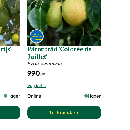
Till Produkten
ida
mmon 'Reine Claude d'Oullins' Spaljé produktsida
till Plommon 'Tunaplommon' p
a'
Plommon CZAR
Prunus domestica