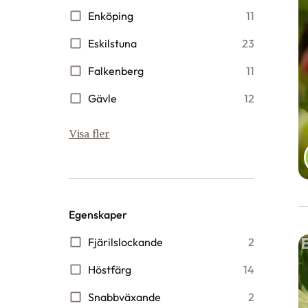
MPS
41
F
s
M
1
Vä
O