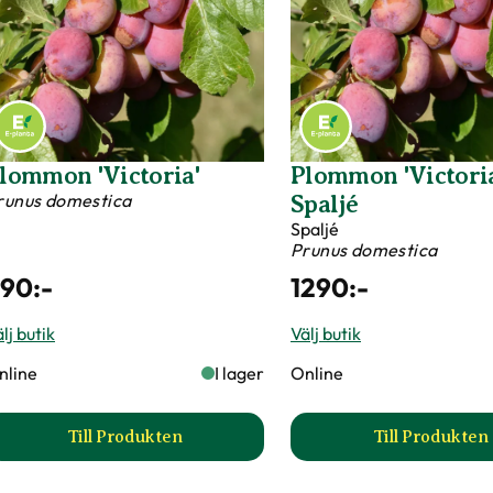
Till Produkten
Till Produkten
till Familjeträd äpple, 4 sorter produktsida
till Fam
asselnöt 'Webb's Prize
Plommon
ob'
'Experimentalfält
uskplanta
Sviskon'