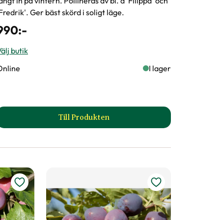
 4
I lager