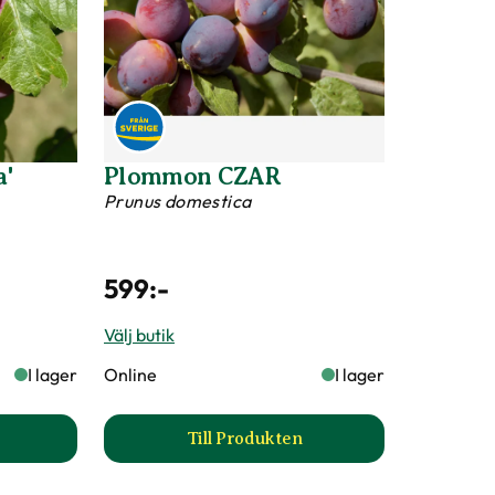
iljeträd äpple, 4 sorter produktsida
Plommon 'Jubileum'
Prunus domestica
ets