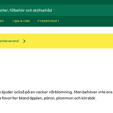
alus domestica
Malus domestica
490
:-
1490
:-
en
Tips & råd
Presentkort
lj butik
Välj butik
nline
I lager
Online
Till Produkten
Till Produkten
till Familjeträd äpple, 4 sorter produktsida
till Fam