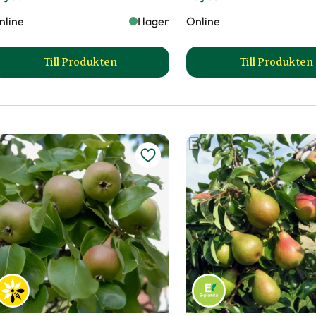
lommon 'Kubanskaja
Plommon 'Opal' Sp
Spaljé
ometa'
Prunus domestica
runus domestica
990
:-
1290
:-
lj butik
Välj butik
nline
I lager
Online
Till Produkten
Till Produkten
till Plommon 'Kubanskaja Kometa' produktsid
till Plo