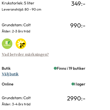
349
:-
Krukstorlek: 5 liter
Leveranshöjd: 80 - 90 cm
990
:-
Grundstam: Colt
Ålder: 2-3 års träd
Vad betyder märkningen?
Butik
Finns i 19 butiker
Välj butik
Online
I lager
2990
:-
Grundstam: Colt
Ålder: 3-4 års träd