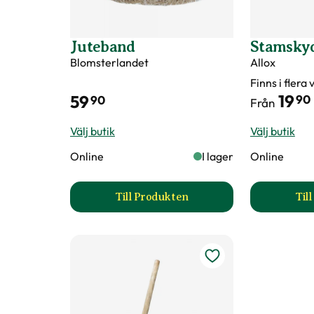
Juteband
Stamsky
Blomsterlandet
Allox
Finns i flera
19
59
90
90
Från
Välj butik
Välj butik
Online
I lager
Online
Till Produkten
Til
till Juteband produktsida