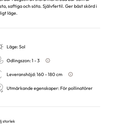
sta, saftiga och söta. Självfertil. Ger bäst skörd i
ligt läge.
Läge
:
Sol
Odlingszon
:
1 - 3
Vad är odlingszon?
Leveranshöjd
:
160 - 180 cm
Hur vi mäter leveranshöjd på
Utmärkande egenskaper
:
För pollinatörer
j storlek
rianter