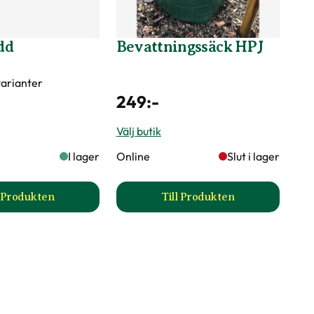
dd
Bevattningssäck HPJ
 varianter
249
:-
Välj butik
I lager
Online
Slut i lager
l Produkten
Till Produkten
till Stamskydd produktsida
till Bevattningssäck H