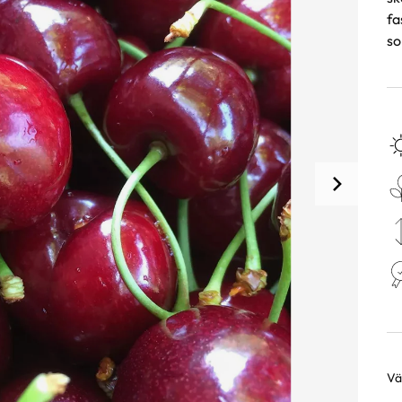
fa
so
Väl
Va