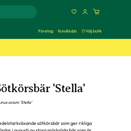
Företag
Kundklubb
Välj butik
ötkörsbär 'Stella'
unus avium 'Stella'
delstarkväxande sötkörsbär som ger rikliga
ördar i augusti av stora mörkröda bär som är