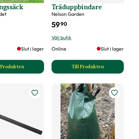
ngssäck
Träduppbindare
det
Nelson Garden
bort skadade, korsade och inåtväxande grenar
59
90
Välj butik
Slut i lager
Online
Slut i lager
l Produkten
Till Produkten
sida
till Bevattningssäck produktsida
till Träduppbindare pr
?
, NV Afrika