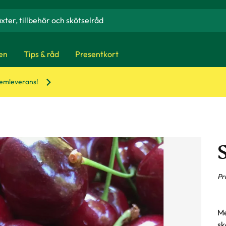
en
Tips & råd
Presentkort
hemleverans!
S
Pr
Me
sk