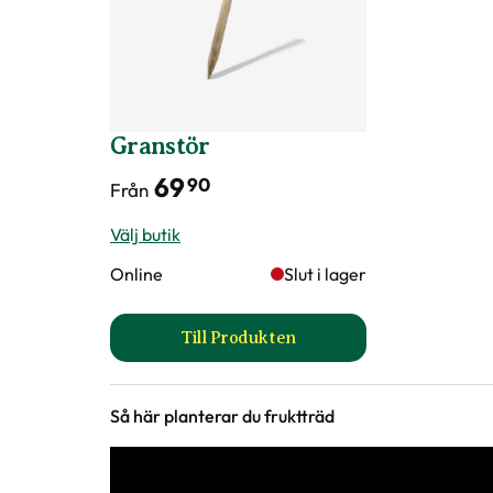
Granstör
69
90
Från
Välj butik
Online
Slut i lager
Till Produkten
till Granstör produktsida
Så här planterar du fruktträd