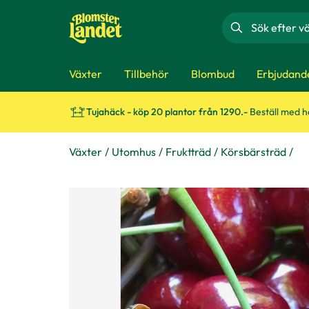
Sök
Växter
Tillbehör
Blombud
Erbjudand
Tujahäck - köp 20 plantor från 1290.-
Beställ med 
Växter
Utomhus
Fruktträd
Körsbärsträd