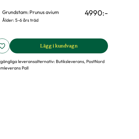
4990
:-
Grundstam: Prunus avium
Ålder: 5-6 års träd
Lägg i kundvagn
llgängliga leveransalternativ:
Butiksleverans, PostNord
mleverans Pall