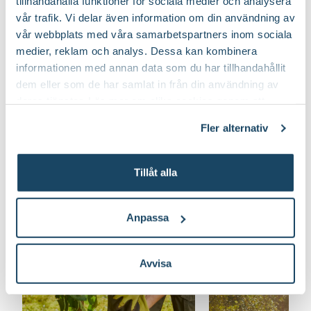
tillhandahålla funktioner för sociala medier och analysera
vår trafik. Vi delar även information om din användning av
vår webbplats med våra samarbetspartners inom sociala
medier, reklam och analys. Dessa kan kombinera
informationen med annan data som du har tillhandahållit
dem eller som de har samlat in från din användning av
deras tjänster. Läs mer om olika cookies genom att
klicka på länken 'Fler alternativ'."
Fler alternativ
Tillåt alla
Läs mer om skötsel av körsbärsträd
Anpassa
Avvisa