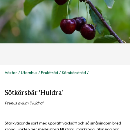
Växter
Utomhus
Fruktträd
Körsbärsträd
Sötkörsbär 'Huldra'
Prunus avium 'Huldra'
Starkväxande sort med upprätt växtsätt och så småningom bred
krona. Sorten ger medelstora till stora, mörkröda, glansiga bär