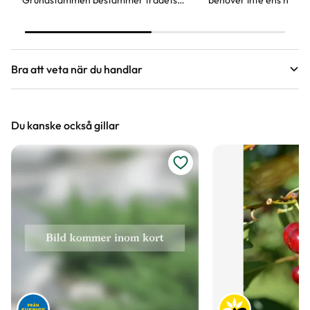
storlek och härdighet. Andra
för att odla fruktträd.
egenskaper är när trädet börjar bära
frukt och hur gammalt trädet kan bli.
Bra att veta när du handlar
Höjd, längd och bilder
Du kanske också gillar
Vi försöker alltid ange växternas ungefärliga
mått, men då växter är levande och alla växter
är unika så kan måtten och din växts utseende
variera något från informationen och fotona på
hemsidan.
Växter är levande varor
Det är naturligt att växter får nya blad och
därmed också tappar blad. Om din växt har