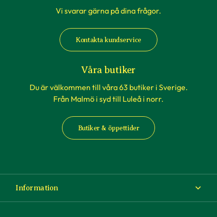
Vi svarar gärna på dina frågor.
När du köper häckväxter - före
plantering
Kontakta kundservice
Att förbereda grävningen är att rekommendera,
men tänk på att inte boka markanläggare,
Våra butiker
hyrsläp eller andra tjänster kopplat till själva
Du är välkommen till våra 63 butiker i Sverige.
planteringen innan du vet säkert att
Från Malmö i syd till Luleå i norr.
häckplantorna är på plats hemma. Våra
leveranstider kan komma att ändras när du
Butiker & öppettider
exempelvis förbokat häckplantor långt i förväg.
Plantorna kräver daglig tillsyn efter plantering.
Framförallt är det viktigt att förse plantorna
med vatten varje dag under sommaren – helst
Information
på morgonen. Tänk på att anläggning av en häck
kan påverka semesterplanerna.
Om Blomsterlandet