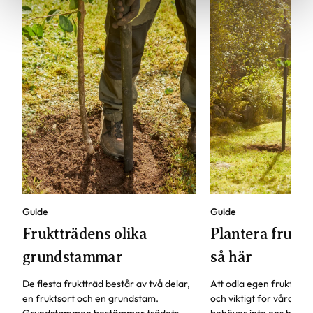
Guide
Guide
Fruktträdens olika
Plantera fruktt
grundstammar
så här
De flesta fruktträd består av två delar,
Att odla egen frukt är b
en fruktsort och en grundstam.
och viktigt för våra pol
Grundstammen bestämmer trädets
behöver inte ens ha en