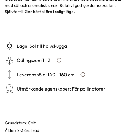
med söt och aromatisk smak. Relativt god sjukdomsresistens.
Självfertil. Ger bäst skörd i soligt läge.
Läge
:
Sol till halvskugga
Odlingszon
:
1 - 3
Vad är odlingszon?
Leveranshöjd
:
140 - 160 cm
Hur vi mäter leveranshöjd p
Utmärkande egenskaper
:
För pollinatörer
Varianter
Grundstam: Colt
Ålder: 2-3 års träd