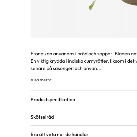
Produktinformation
Fröna kan användas i bröd och soppor. Bladen använ
En viktig krydda i indiska curryrätter, liksom i 
senare på säsongen och använ...
Visa mer
Produktspecifikation
Skötselråd
Krukstorlek
10 cm
Bra att veta när du handlar
Läge
Sol till halvskugga