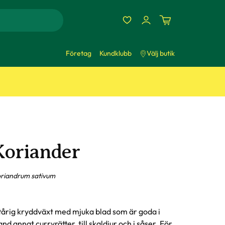
Företag
Kundklubb
Välj butik
Koriander
riandrum sativum
tårig kryddväxt med mjuka blad som är goda i
and annat curryrätter, till skaldjur och i såser. För