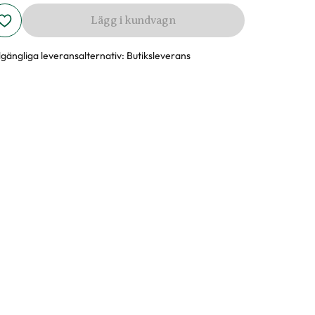
Lägg i kundvagn
llgängliga leveransalternativ:
Butiksleverans