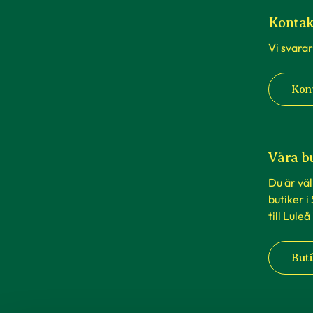
Kontak
Vi svarar
Kon
Våra b
Du är vä
butiker i
till Luleå
Buti