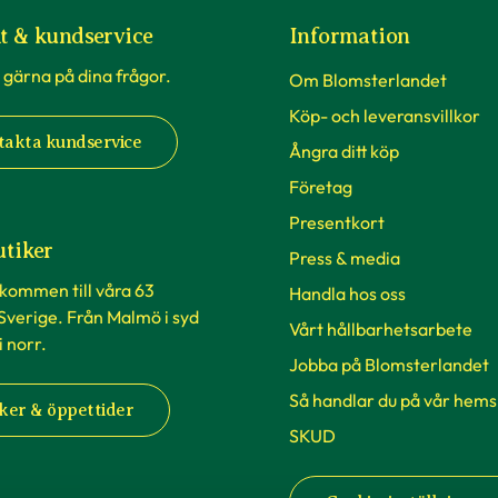
t & kundservice
Information
 gärna på dina frågor.
Om Blomsterlandet
Köp- och leveransvillkor
takta kundservice
Ångra ditt köp
Företag
Presentkort
utiker
Press & media
lkommen till våra 63
Handla hos oss
 Sverige. Från Malmö i syd
Vårt hållbarhetsarbete
 i norr.
Jobba på Blomsterlandet
Så handlar du på vår hems
ker & öppettider
SKUD