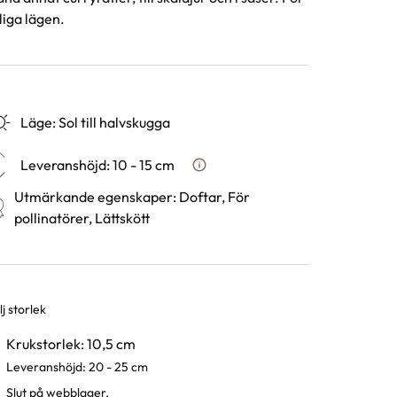
liga lägen.
Läge
:
Sol till halvskugga
Leveranshöjd
:
10 - 15 cm
Hur vi mäter leveranshöjd på v
Utmärkande egenskaper
:
Doftar, För
pollinatörer, Lättskött
j storlek
rianter
Krukstorlek: 10,5 cm
Leveranshöjd: 20 - 25 cm
Slut på webblager.