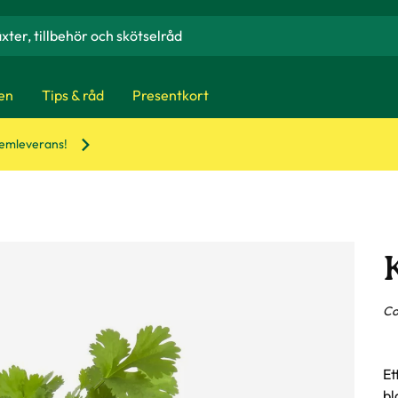
en
Tips & råd
Presentkort
hemleverans!
Co
Et
bl