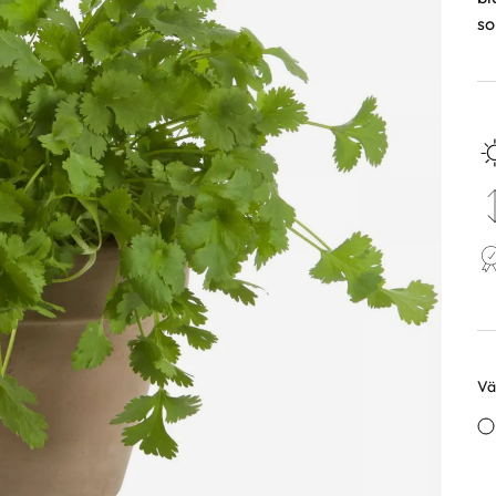
so
Väl
Va