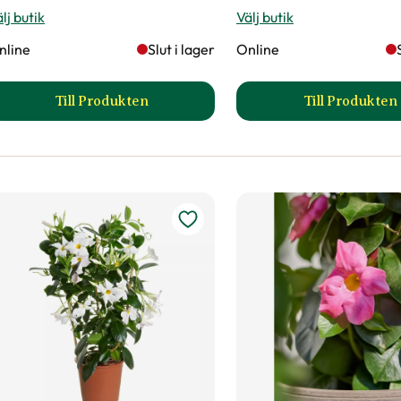
lj butik
Välj butik
nline
Slut i lager
Online
Till Produkten
Till Produkten
till Afrikas blå lilja AMOURETTE SUPERB BLU
till Bor