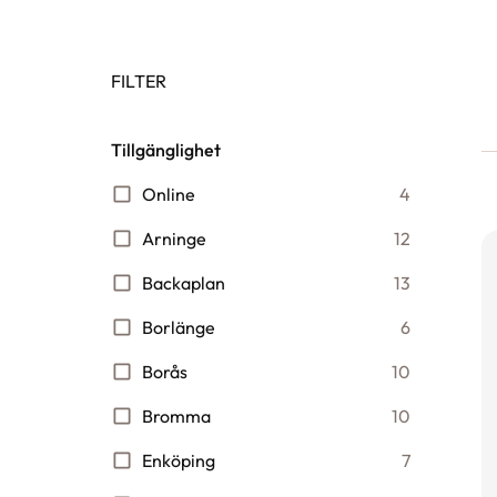
FILTER
Tillgänglighet
Online
4
Arninge
12
Backaplan
13
Borlänge
6
Borås
10
Bromma
10
Enköping
7