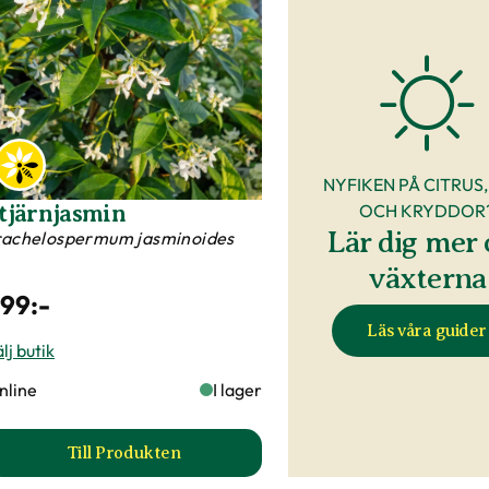
NYFIKEN PÅ CITRUS,
tjärnjasmin
OCH KRYDDOR
Lär dig mer
rachelospermum jasminoides
växterna
99
:-
Läs våra guider
lj butik
nline
I lager
Till Produkten
till Stjärnjasmin produktsida