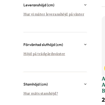
Paket
Leveranshöjd (cm)
Halvskugga till skugga
1
DSV Hemleverans Pall
7
10
220
Hur vi mäter leveranshöjd på växter
Förväntad sluthöjd (cm)
80
400
Höjd på trädgårdsväxter
A
Stamhöjd (cm)
A
50
50
Hur mäts stamhöjd?