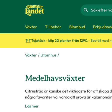
Sök
Växter
Tillbehör
Blombud
Erbjudand
Tujahäck - köp 20 plantor från 1290.-
Beställ med 
Växter
Utomhus
Medelhavsväxter
Citrusträd är kanske det viktigaste för att skapa
några favoriter väl värda att prova är kalamondin
Läs mer