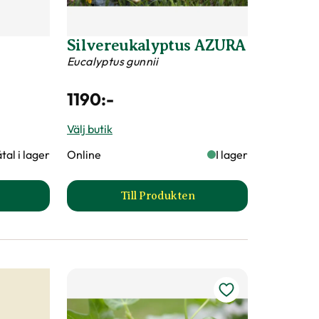
Silvereukalyptus AZURA
Eucalyptus gunnii
1190
:-
Välj butik
tal i lager
Online
I lager
Till Produkten
vträd produktsida
till Silvereukalyptus AZURA pr