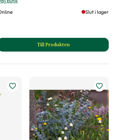
älj butik
Online
Slut i lager
Till Produkten
till Olivträd produktsida