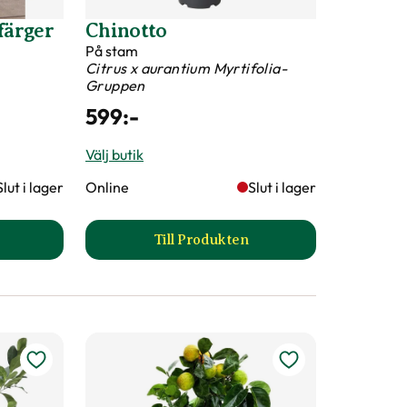
färger
Chinotto
På stam
Citrus x aurantium Myrtifolia-
Gruppen
599
:-
Välj butik
Slut i lager
Online
Slut i lager
Till Produkten
arranka, flera färger produktsida
till Chinotto produktsida