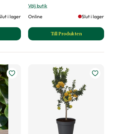
Välj butik
Slut i lager
Online
Slut i lager
Till Produkten
E produktsida
onia produktsida
till Bägarranka, flera färger p