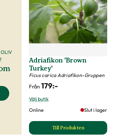
 OLIV
?
Adriafikon 'Brown
 om
Turkey'
Ficus carica Adriafikon-Gruppen
179
:-
Från
Välj butik
Online
Slut i lager
Till Produkten
till Adriafikon 'Brown Turkey' 