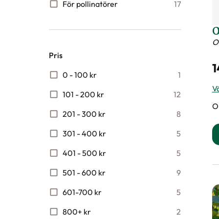
För pollinatörer
17
O
O
Pris
1
0 - 100 kr
1
Vä
101 - 200 kr
12
O
201 - 300 kr
8
301 - 400 kr
5
401 - 500 kr
5
501 - 600 kr
9
601-700 kr
5
800+ kr
2