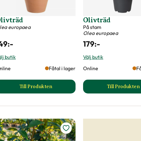
livträd
Olivträd
lea europaea
På stam
Olea europaea
49
:-
179
:-
lj butik
Välj butik
nline
Fåtal i lager
Online
Få
Till Produkten
Till Produkten
till Olivträd produktsida
till Oli