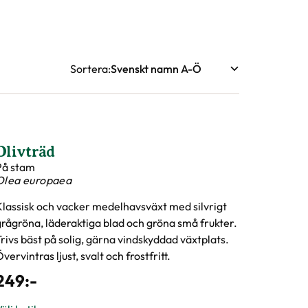
Sortera
Olivträd
På stam
Olea europaea
Klassisk och vacker medelhavsväxt med silvrigt
grågröna, läderaktiga blad och gröna små frukter.
rivs bäst på solig, gärna vindskyddad växtplats.
vervintras ljust, svalt och frostfritt.
249
:-