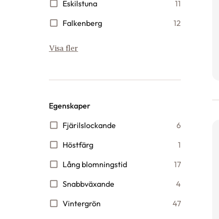
Eskilstuna
11
Falkenberg
12
Visa fler
Egenskaper
Fjärilslockande
6
Höstfärg
1
Lång blomningstid
17
Snabbväxande
4
Vintergrön
47