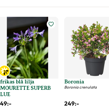
frikas blå lilja
Boronia
Boronia crenulata
MOURETTE SUPERB
BLUE
249
:-
249
:-