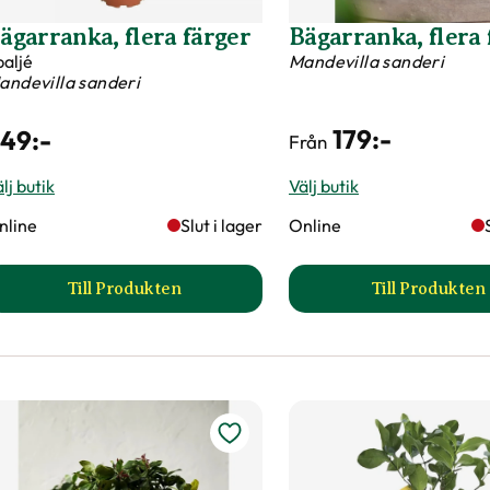
ägarranka, flera färger
Bägarranka, flera 
paljé
Mandevilla sanderi
andevilla sanderi
179
:-
249
:-
Från
lj butik
Välj butik
nline
Slut i lager
Online
Till Produkten
Till Produkten
till Bägarranka, flera färger produktsida
till Bäg