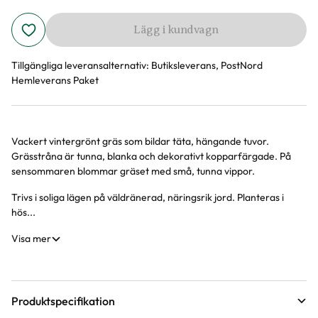
Lägg i kundvagn
Tillgängliga leveransalternativ:
Butiksleverans, PostNord
Hemleverans Paket
Vackert vintergrönt gräs som bildar täta, hängande tuvor.
Produktinformation
Grässtråna är tunna, blanka och dekorativt kopparfärgade. På
sensommaren blommar gräset med små, tunna vippor.
Trivs i soliga lägen på väldränerad, näringsrik jord. Planteras i
hös...
Visa mer
Produktspecifikation