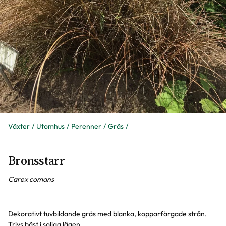
Växter
Utomhus
Perenner
Gräs
Bronsstarr
Carex comans
Dekorativt tuvbildande gräs med blanka, kopparfärgade strån.
Trivs bäst i soliga lägen.