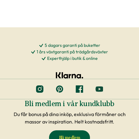
Plantorna kräver daglig tillsyn efter plantering.
Framförallt är det viktigt att förse plantorna
med vatten varje dag under sommaren – helst
på morgonen. Tänk på att anläggning av en häck
kan påverka semesterplanerna.
5 dagars garanti på buketter
1 års växtgaranti på trädgårdsväxter
Experthjälp i butik & online
Lycka till med dina nya växter
Vi hoppas självklart att dina nya växter ska
passa fint där hemma och att du blir nöjd. För
oss är det viktigt att du lyckas med dina växter
och därför erbjuder vi massa bra hjälp. Vi har
Bli medlem i vår kundklubb
ett forum här på webben som heter
Fråga
Du får bonus på dina inköp, exklusiva förmåner och
Experten
, där du kan söka bland frågor som
massor av inspiration. Helt kostnadsfritt.
andra kunder har haft – sannolikheten är stor
att du hittar svar där. Vår hemsida erbjuder
Bli medlem