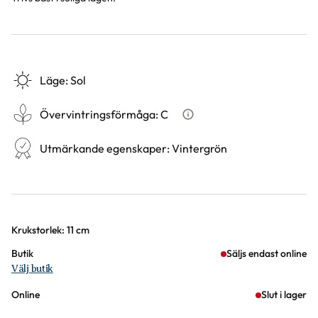
Läge
:
Sol
Övervintringsförmåga
:
C
Vad betyder övervintringsför
Utmärkande egenskaper
:
Vintergrön
Varianter
Krukstorlek: 11 cm
Butik
Säljs endast online
Välj butik
Online
Slut i lager