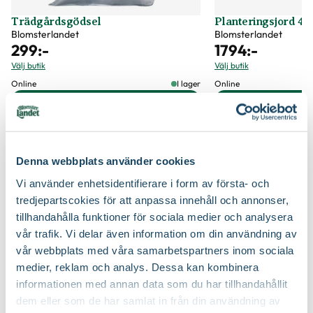
Trädgårdsgödsel
Planteringsjord 40 
Blomsterlandet
Blomsterlandet
299
:-
1794
:-
Välj butik
Välj butik
Online
I lager
Online
Till Produkten
Till Pr
till Trädgårdsgödsel produktsida
t
Denna webbplats använder cookies
Bra att veta när du handlar
Vi använder enhetsidentifierare i form av första- och
tredjepartscokies för att anpassa innehåll och annonser,
Höjd, längd och bilder
tillhandahålla funktioner för sociala medier och analysera
Lyckas med prydnadsgräs i trädgården
vår trafik. Vi delar även information om din användning av
Vi försöker alltid ange växternas ungefärliga
vår webbplats med våra samarbetspartners inom sociala
mått, men då växter är levande och alla växter
medier, reklam och analys. Dessa kan kombinera
är unika så kan måtten och din växts utseende
informationen med annan data som du har tillhandahållit
variera något från informationen och fotona på
dem eller som de har samlat in från din användning av
hemsidan.