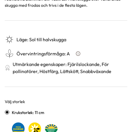
skugga med frodas och trivs i de flesta lägen.
Läge
:
Sol till halvskugga
Övervintringsförmåga
:
A
Vad betyder övervintringsför
Utmärkande egenskaper
:
Fjärilslockande, För
pollinatörer, Höstfärg, Lättskött, Snabbväxande
Välj storlek
Varianter
Krukstorlek: 11 cm