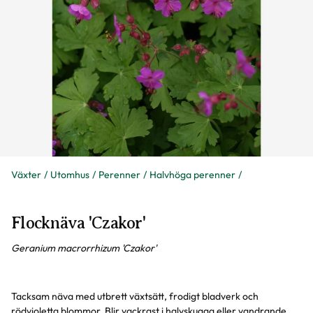
Växter
Utomhus
Perenner
Halvhöga perenner
Flocknäva 'Czakor'
Geranium macrorrhizum 'Czakor'
Tacksam näva med utbrett växtsätt, frodigt bladverk och
rödvioletta blommor. Blir vackrast i halvskugga eller vandrande