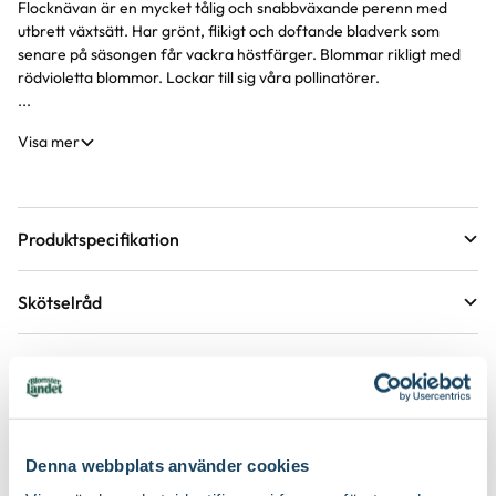
Flocknävan är en mycket tålig och snabbväxande perenn med
Produktinformation
utbrett växtsätt. Har grönt, flikigt och doftande bladverk som
senare på säsongen får vackra höstfärger. Blommar rikligt med
rödvioletta blommor. Lockar till sig våra pollinatörer.
...
Visa mer
Produktspecifikation
Krukstorlek
11 cm
Skötselråd
Förväntad sluthöjd
25 - 35 cm
Läge
Sol till halvskugga
Höjd på trädgårdsväxter
Etableringsråd - så får du en lyckad plantering och
tillväxt
Växtsätt
Marktäckande
Övervintringsförmåga
A
Vad betyder övervintringsförmåga?
Håll jorden fuktig det första året, stödvattna därefter under
Köp till för ett lyckat resultat
torra perioder.
Blomfärg
Lila, Röd
Denna webbplats använder cookies
Antal per kvm
5 plantor
Håll rabatten fri från ogräs för att underlätta etablering.