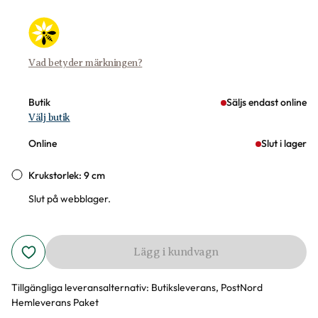
Vad betyder märkningen?
Butik
Säljs endast online
Välj butik
Online
Slut i lager
Krukstorlek: 9 cm
Slut på webblager.
Lägg i kundvagn
Tillgängliga leveransalternativ:
Butiksleverans, PostNord
Hemleverans Paket