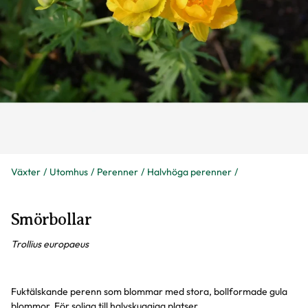
Växter
Utomhus
Perenner
Halvhöga perenner
Smörbollar
Trollius europaeus
Fuktälskande perenn som blommar med stora, bollformade gula
blommor. För soliga till halvskuggiga platser.