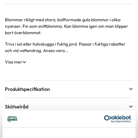
Blommar rikligt med stora, bollformade gula blommor i olika
Produktinformation
nyanser. Fin som snittblomma. Kan blomma igen om man klipper
bort överblommat.
Trivs i sol eller halvskugga i fuktig jord. Passar i fuktiga rabatter
och vid vattendrag. Anses vara...
Visa mer
Produktspecifikation
Krukstorlek
11 cm
Skötselråd
Förväntad sluthöjd
40 - 60 cm
Läge
Sol till halvskugga
Höjd på trädgårdsväxter
Etableringsråd - så får du en lyckad plantering och
tillväxt
Växtsätt
Buskigt
Övervintringsförmåga
A