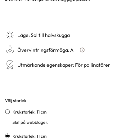
Läge
:
Sol till halvskugga
Övervintringsförmåga
:
A
Vad betyder övervintringsför
Utmärkande egenskaper
:
För pollinatörer
Välj storlek
Varianter
Krukstorlek: 11 cm
Slut på webblager.
Krukstorlek: 11 cm