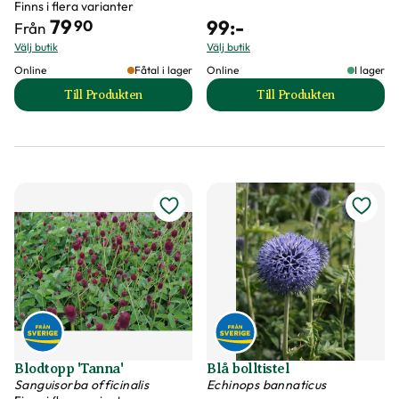
Finns i flera varianter
79
99
:-
90
Från
Välj butik
Välj butik
Online
Fåtal i lager
Online
I lager
Till Produkten
Till Produkten
till Blodormrot 'Speciosa' produktsida
till Blodtopp 'Pink
Blodtopp 'Tanna'
Blå bolltistel
Sanguisorba officinalis
Echinops bannaticus