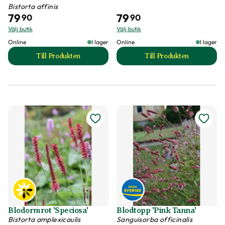
Bistorta affinis
79
79
90
90
Välj butik
Välj butik
Online
I lager
Online
I lager
Till Produkten
Till Produkten
till Bergormrot 'Darjeeling Red' produktsida
till Bergormrot 'Su
Blodormrot 'Speciosa'
Blodtopp 'Pink Tanna'
Bistorta amplexicaulis
Sanguisorba officinalis