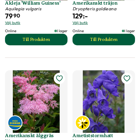
Akleja 'William Guiness'
Amerikanskt träjon
Aquilegia vulgaris
Dryopteris goldieana
79
129
:-
90
Välj butik
Välj butik
Online
I lager
Online
I lager
Till Produkten
Till Produkten
till Akleja 'William Guiness' produktsida
till Amerikanskt tr
Amerikanskt älggräs
Ametiststormhatt