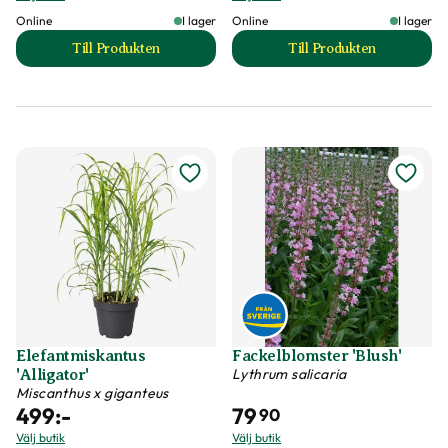
Online
I lager
Online
I lager
Till Produkten
Till Produkten
till Drakmynta 'Vivid' produktsida
till Elefantmiskan
Elefantmiskantus
Fackelblomster 'Blush'
Lythrum salicaria
'Alligator'
Miscanthus x giganteus
499
:-
79
90
Välj butik
Välj butik