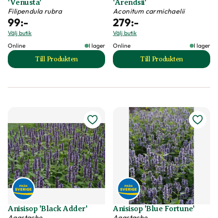
'Venusta'
'Arendsii'
Filipendula rubra
Aconitum carmichaelii
99
:-
279
:-
Välj butik
Välj butik
Online
I lager
Online
I lager
Till Produkten
Till Produkten
till Amerikanskt älggräs 'Venusta' produktsida
till Ametiststormha
Anisisop 'Black Adder'
Anisisop 'Blue Fortune'
Agastache
Agastache