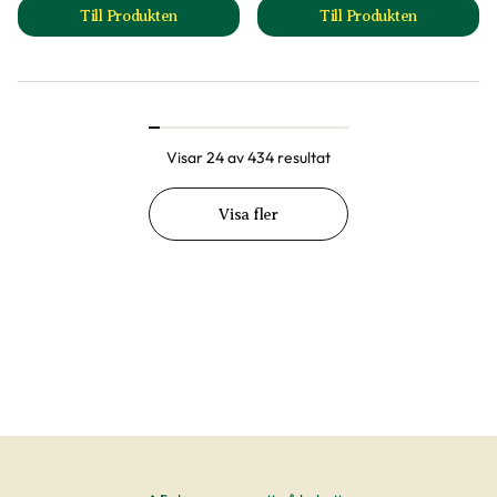
Till Produkten
Till Produkten
till Fjäderaster 'Madiva' produktsida
till Fläckflockel '
Visar 24 av 434 resultat
Visa fler