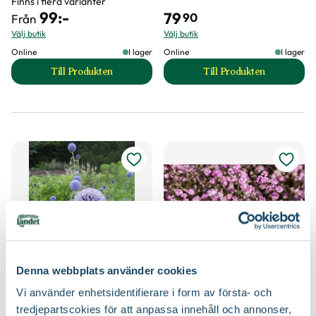
Finns i flera varianter
99
:-
79
90
Från
Välj butik
Välj butik
Online
I lager
Online
I lager
Till Produkten
Till Produkten
till Blodtopp 'Tanna' produktsida
till Blå bolltistel p
Denna webbplats använder cookies
Blå bolltistel 'Veitch's Blue'
Brudslöja 'Flamingo'
Vi använder enhetsidentifierare i form av första- och
Echinops bannaticus
Gypsophila paniculata
tredjepartscokies för att anpassa innehåll och annonser,