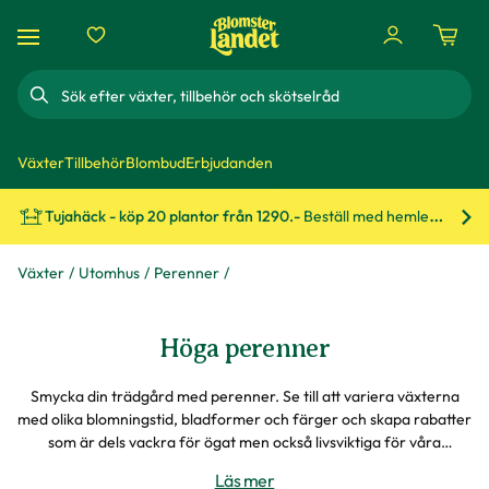
Sök
Växter
Tillbehör
Blombud
Erbjudanden
Tujahäck - köp 20 plantor från 1290.-
Beställ med hemleverans!
Bes
Växter
Utomhus
Perenner
Höga perenner
Smycka din trädgård med perenner. Se till att variera växterna
med olika blomningstid, bladformer och färger och skapa rabatter
som är dels vackra för ögat men också livsviktiga för våra
pollinatörer.
Läs mer