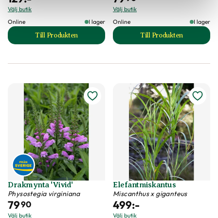
Välj butik
Välj butik
Online
I lager
Online
I lager
Till Produkten
Till Produkten
till Bäcktistel 'Atropurpureum' produktsida
till Drakmynta 'S
Drakmynta 'Vivid'
Elefantmiskantus
Physostegia virginiana
Miscanthus x giganteus
79
499
:-
90
Välj butik
Välj butik