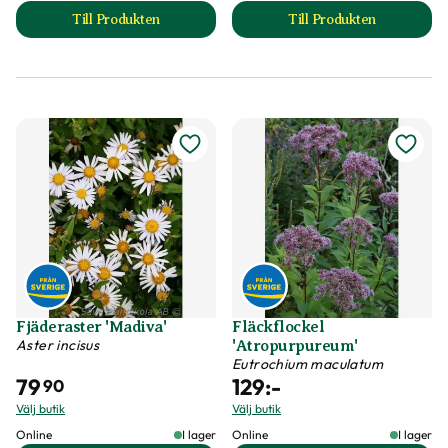
Till Produkten
Till Produkten
till Fackelblomster 'Robert' produktsida
till Fjäderaster 'Bl
Fjäderaster 'Madiva'
Fläckflockel
Aster incisus
'Atropurpureum'
Eutrochium maculatum
79
129
:-
90
Välj butik
Välj butik
Online
I lager
Online
I lager