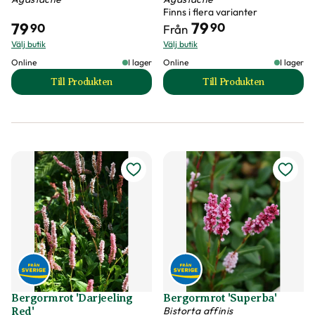
Finns i flera varianter
79
79
90
90
Från
Välj butik
Välj butik
Online
I lager
Online
I lager
Till Produkten
Till Produkten
till Anisisop 'Black Adder' produktsida
till Anisisop 'Blue
Bergormrot 'Darjeeling
Bergormrot 'Superba'
Bistorta affinis
Red'