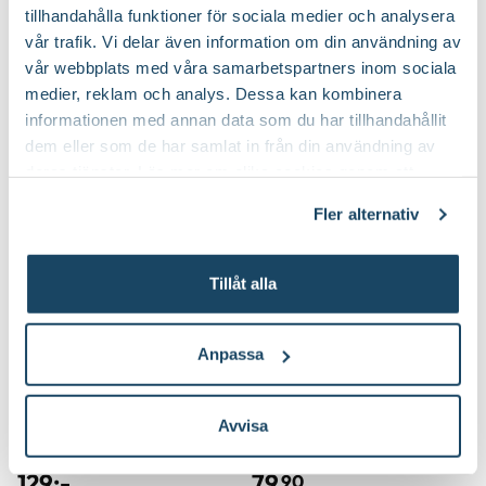
99
:-
99
:-
tillhandahålla funktioner för sociala medier och analysera
Välj butik
Välj butik
vår trafik. Vi delar även information om din användning av
Online
I lager
Online
I lager
vår webbplats med våra samarbetspartners inom sociala
Till Produkten
Till Produkten
medier, reklam och analys. Dessa kan kombinera
till Blå bolltistel 'Veitch's Blue' produktsida
till Brudslöja 'Fla
informationen med annan data som du har tillhandahållit
dem eller som de har samlat in från din användning av
deras tjänster. Läs mer om olika cookies genom att
klicka på länken 'Fler alternativ'."
Fler alternativ
Tillåt alla
Anpassa
Bäcktistel
Drakmynta 'Summer
Avvisa
'Atropurpureum'
Snow'
Cirsium rivulare
Physostegia virginiana
129
:-
79
90