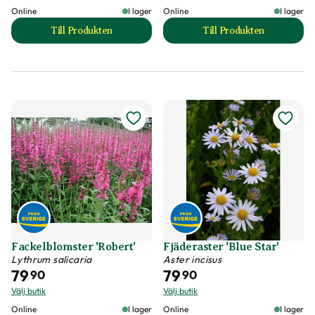
Online
I lager
Online
I lager
Till Produkten
Till Produkten
till Elefantmiskantus 'Alligator' produktsida
till Fackelblomster
Fackelblomster 'Robert'
Fjäderaster 'Blue Star'
Lythrum salicaria
Aster incisus
79
79
90
90
Välj butik
Välj butik
Online
I lager
Online
I lager