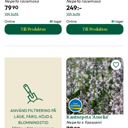
Nepeta racemosa
Nepeta racemosa
79
249
:-
90
Välj butik
Välj butik
Online
I lager
Online
I lager
Till Produkten
Till Produkten
till Bergnepeta 'Snowflake' produktsida
till Bergnepeta 'Su
ANVÄND FILTRERING PÅ
LÄGE, FÄRG, HÖJD &
Kantnepeta 'Amelia'
Nepeta x faassenii
BLOMNINGSTID