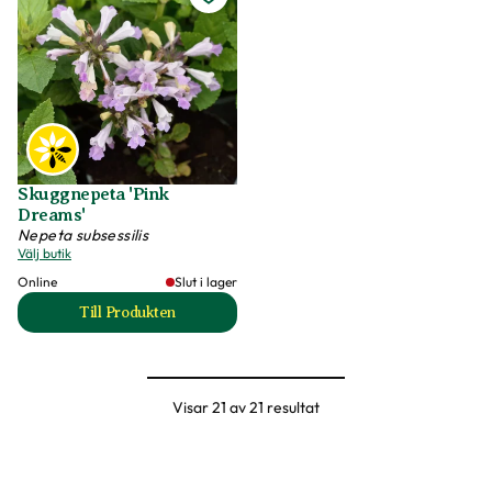
Skuggnepeta 'Pink
Dreams'
Nepeta subsessilis
Välj butik
Online
Slut i lager
Till Produkten
till Skuggnepeta 'Pink Dreams' produktsida
Visar 21 av 21 resultat