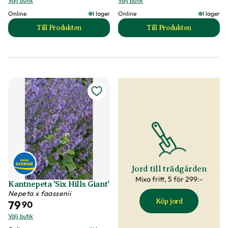
Välj butik
Välj butik
Online
I lager
Online
I lager
Till Produkten
Till Produkten
till Kantnepeta 'Blue Wonder' produktsida
till Kantnepeta 'Pu
Jord till trädgården
Mixa fritt, 5 för 299:-
Kantnepeta 'Six Hills Giant'
Nepeta x faassenii
Köp jord
79
90
Välj butik