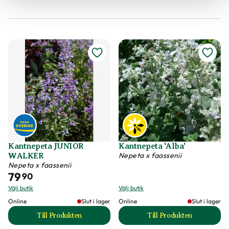
Kantnepeta JUNIOR
Kantnepeta 'Alba'
Nepeta x faassenii
WALKER
Nepeta x faassenii
79
90
Välj butik
Välj butik
Online
Slut i lager
Online
Slut i lager
Till Produkten
Till Produkten
till Kantnepeta JUNIOR WALKER produktsida
till Kantnepeta 'Al