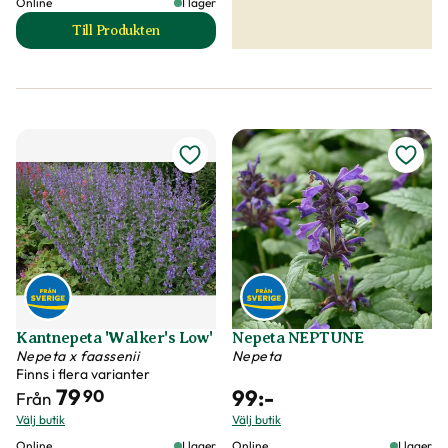
Online
I lager
Till Produkten
till Kantnepeta 'Six Hills Giant' produktsida
Kantnepeta 'Walker's Low'
Nepeta NEPTUNE
Nepeta x faassenii
Nepeta
Finns i flera varianter
79
99
:-
90
Från
Välj butik
Välj butik
Online
I lager
Online
I lager