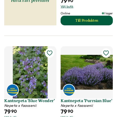
79
90
Hitta rätt perenner
Välj butik
Online
I lager
Till Produkten
till Kantnepeta 'Am
Kantnepeta 'Blue Wonder'
Kantnepeta 'Purrsian Blue'
Nepeta x faassenii
Nepeta x faassenii
79
79
90
90