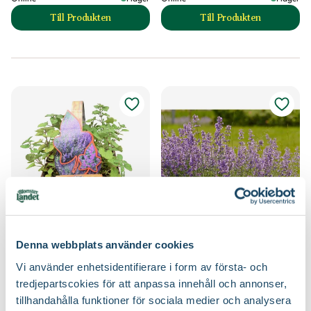
Till Produkten
Till Produkten
till Kantnepeta 'Walker's Low' produktsida
till Nepeta NEPT
Kantnepeta
Kantnepeta 'Cat's Pajamas'
Nepeta x faassenii
Nepeta x faassenii
Denna webbplats använder cookies
149
:-
129
:-
Vi använder enhetsidentifierare i form av första- och
Välj butik
Välj butik
tredjepartscokies för att anpassa innehåll och annonser,
Online
Slut i lager
Online
Slut i lager
tillhandahålla funktioner för sociala medier och analysera