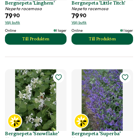
Bergnepeta 'Linghem'
Bergnepeta 'Little Titch'
Nepeta racemosa
Nepeta racemosa
79
79
90
90
Välj butik
Välj butik
Online
I lager
Online
I lager
Till Produkten
Till Produkten
till Bergnepeta 'Linghem' produktsida
till Bergnepeta 'Lit
Bergnepeta 'Snowflake'
Bergnepeta 'Superba'