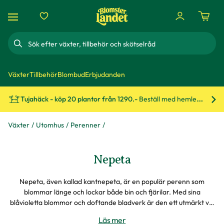
Sök
Växter
Tillbehör
Blombud
Erbjudanden
Tujahäck - köp 20 plantor från 1290.-
Beställ med hemleverans!
Bes
Växter
Utomhus
Perenner
Nepeta
Nepeta, även kallad kantnepeta, är en populär perenn som
blommar länge och lockar både bin och fjärilar. Med sina
blåvioletta blommor och doftande bladverk är den ett utmärkt val
för rabatter, stenpartier och som kantväxt. Dessutom är den
Läs mer
torktålig, lättskött och kräver minimal skötsel.