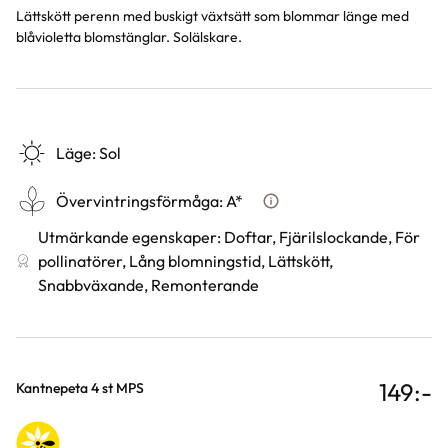
Lättskött perenn med buskigt växtsätt som blommar länge med
blåvioletta blomstänglar. Solälskare.
Läge
:
Sol
Övervintringsförmåga
:
A*
Vad betyder övervintringsfö
Utmärkande egenskaper
:
Doftar, Fjärilslockande, För
pollinatörer, Lång blomningstid, Lättskött,
Snabbväxande, Remonterande
149
:-
Varianter
Kantnepeta 4 st MPS