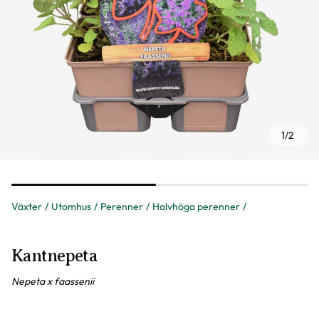
1
/
2
Växter
Utomhus
Perenner
Halvhöga perenner
Kantnepeta
Nepeta x faassenii