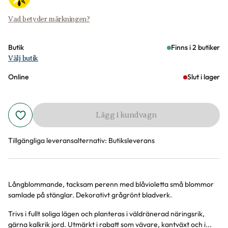
Vad betyder märkningen?
Butik
Finns i 2 butiker
Välj butik
Online
Slut i lager
Lägg i kundvagn
Tillgängliga leveransalternativ:
Butiksleverans
Långblommande, tacksam perenn med blåvioletta små blommor
Produktinformation
samlade på stänglar. Dekorativt grågrönt bladverk.
Trivs i fullt soliga lägen och planteras i väldränerad näringsrik,
gärna kalkrik jord. Utmärkt i rabatt som vävare, kantväxt och i...