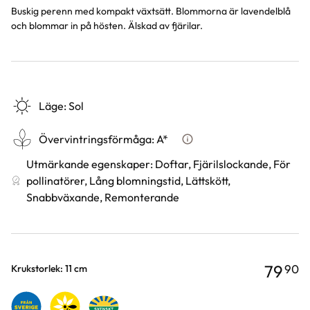
Buskig perenn med kompakt växtsätt. Blommorna är lavendelblå
och blommar in på hösten. Älskad av fjärilar.
Läge
:
Sol
Övervintringsförmåga
:
A*
Vad betyder övervintringsfö
Utmärkande egenskaper
:
Doftar, Fjärilslockande, För
pollinatörer, Lång blomningstid, Lättskött,
Snabbväxande, Remonterande
79
90
Varianter
Krukstorlek: 11 cm