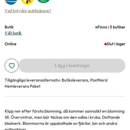
Vad betyder märkningen?
Butik
Finns i 3 butiker
Välj butik
Online
Slut i lager
Lägg i kundvagn
Tillgängliga leveransalternativ:
Butiksleverans, PostNord
Hemleverans Paket
Klipp ner efter första blomning, då kommer sannolikt en blomning
Produktinformation
till. Övervintrar, men bör täckas om den odlas i kruka. Doftande
bladverk. Blommorna är uppskattade av fjärilar, bin och andra
pollinatörer.