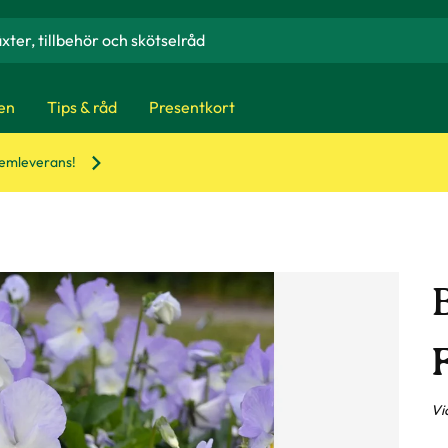
en
Tips & råd
Presentkort
hemleverans!
B
F
Vio