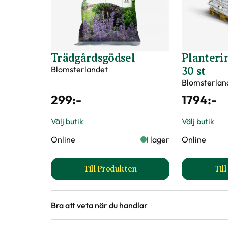
Trädgårdsgödsel
Planterin
Blomsterlandet
30 st
Blomsterlan
299
:-
1794
:-
Välj butik
Välj butik
Online
I lager
Online
Till Produkten
Til
till Trädgårdsgödsel produktsid
Bra att veta när du handlar
Höjd, längd och bilder