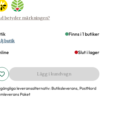
d betyder märkningen?
tik
Finns i 1 butiker
lj butik
line
Slut i lager
Lägg i kundvagn
llgängliga leveransalternativ:
Butiksleverans, PostNord
mleverans Paket