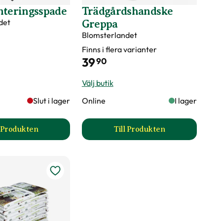
ngstid
nteringsspade
Trädgårdshandske
det
Greppa
Blomsterlandet
ingen?
Finns i flera varianter
39
90
Välj butik
Slut i lager
Online
I lager
l Produkten
Till Produkten
 produktsida
till Bred planteringsspade produktsida
till Trädgårdshandske