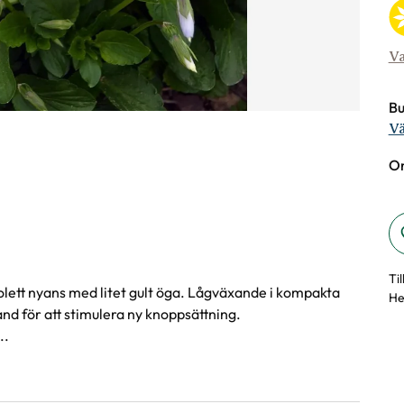
Va
Bu
Vä
On
Ti
lett nyans med litet gult öga. Lågväxande i kompakta
He
nd för att stimulera ny knoppsättning.
..