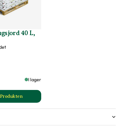
gsjord 40 L,
det
I lager
l Produkten
a
till Planteringsjord 40 L, 30 st produktsida