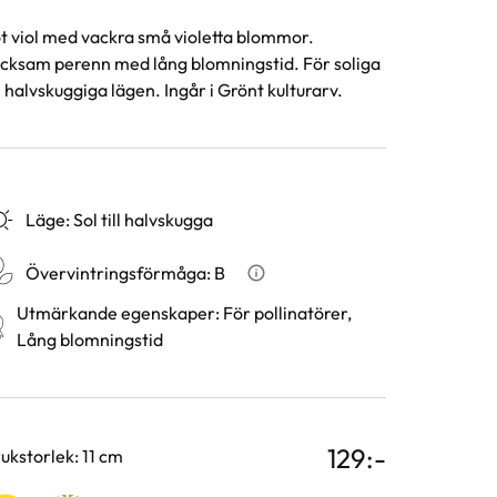
t viol med vackra små violetta blommor.
cksam perenn med lång blomningstid. För soliga
ll halvskuggiga lägen. Ingår i Grönt kulturarv.
Läge
:
Sol till halvskugga
Övervintringsförmåga
:
B
Vad betyder övervintringsför
Utmärkande egenskaper
:
För pollinatörer,
Lång blomningstid
129
:-
rianter
ukstorlek: 11 cm