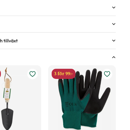
 tillväxt
växter
r under torra perioder.
ing.
ingsförmåga?
nde år efter behov, med fördel kan gödsel bytas ut mot
3 för 99:-
våren.
d