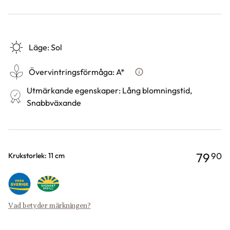
Läge
:
Sol
Övervintringsförmåga
:
A*
Vad betyder övervintringsfö
Utmärkande egenskaper
:
Lång blomningstid,
Snabbväxande
79
90
Varianter
Krukstorlek: 11 cm
Vad betyder märkningen?