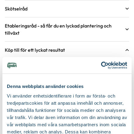
Krukstorlek
11 cm
Skötselråd
Förväntad sluthöjd
1 - 5 cm
Läge
Sol
Höjd på trädgårdsväxter
Etableringsråd - så får du en lyckad plantering och
tillväxt
Växtsätt
Lågt och kompakt, Mattbildande
Övervintringsförmåga
A*
Vad betyder övervintringsförmåga?
Håll jorden fuktig det första året, stödvattna därefter under
Köp till för ett lyckat resultat
torra perioder.
Blomfärg
Lila
Antal per kvm
12 plantor
Håll rabatten fri från ogräs för att underlätta etablering.
Bladfärg
Grön
2 för 99:-
Jordmån
Sandjord, Väldränerad jord
Gödsla inte nyplanterade rabatter första året, följande år efter
behov, med fördel kan gödsel bytas ut mot jordförbättring som
Blomningstid
Maj, Juni, Juli, Augusti, September
Näring
myllas ner runt plantorna under våren.
Trädgårdsgödsel
Denna webbplats använder cookies
Utmärkande egenskaper
Lång blomningstid, Snabbväxande
Vi använder enhetsidentifierare i form av första- och
Jordprodukter
Planteringsjord
tredjepartscokies för att anpassa innehåll och annonser,
Certifiering
Svenskt Sigill, Från Sverige
tillhandahålla funktioner för sociala medier och analysera
Beskärningssätt
Beskär ner till marknivå
Vad betyder märkningen?
vår trafik. Vi delar även information om din användning av
Odlare
Säve Plantskola
vår webbplats med våra samarbetspartners inom sociala
Beskärningstid
På våren
medier, reklam och analys. Dessa kan kombinera