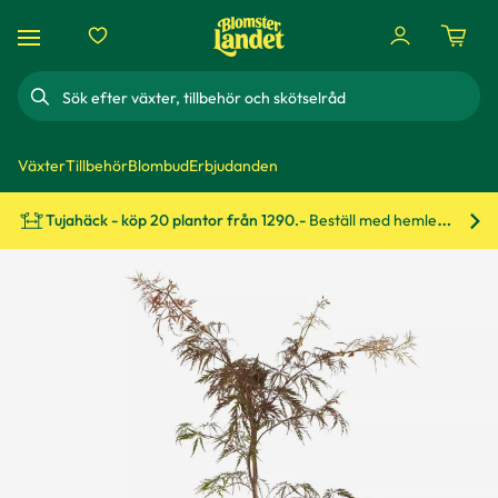
Sök
Växter
Tillbehör
Blombud
Erbjudanden
Tujahäck - köp 20 plantor från 1290.-
Beställ med hemleverans!
Bes