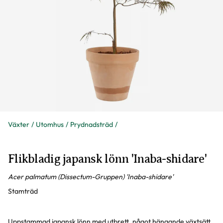
Växter
Utomhus
Prydnadsträd
Flikbladig japansk lönn 'Inaba-shidare'
Acer palmatum (Dissectum-Gruppen) 'Inaba-shidare'
Stamträd
Uppstammad japansk lönn med utbrett, något hängande växtsätt