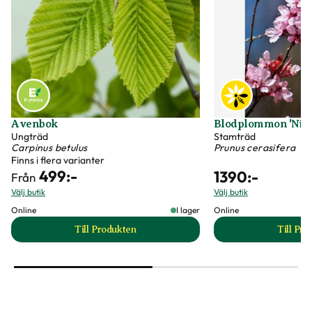
Avenbok
Blodplommon 'Nigr
Ungträd
Stamträd
Carpinus betulus
Prunus cerasifera
Finns i flera varianter
499
:-
1390
:-
Från
Välj butik
Välj butik
Online
I lager
Online
Till Produkten
Till Pr
till Avenbok produktsida
t