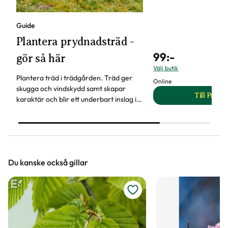
Guide
Plantera prydnadsträd -
99
:-
gör så här
Välj butik
Plantera träd i trädgården. Träd ger
Online
skugga och vindskydd samt skapar
Till Produ
karaktär och blir ett underbart inslag i
til
trädgården året om. Läs våra tips när
du ska plantera träd.
Du kanske också gillar