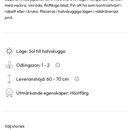
med vackra, vinröda, finflikiga blad. Fin att ha som kontrastväxt i
rabatt eller i kruka. Placeras i halvskuggiga lägen i väldränerad
jord.
Läge
:
Sol till halvskugga
Odlingszon
:
1 - 2
Vad är odlingszon?
Leveranshöjd
:
60 - 70 cm
Hur vi mäter leveranshöjd på 
Utmärkande egenskaper
:
Höstfärg
Välj storlek