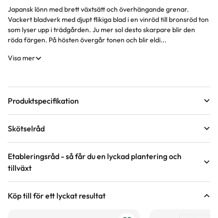
Japansk lönn med brett växtsätt och överhängande grenar.
Produktinformation
Vackert bladverk med djupt flikiga blad i en vinröd till bronsröd ton
som lyser upp i trädgården. Ju mer sol desto skarpare blir den
röda färgen. På hösten övergår tonen och blir eldi...
Visa mer
Produktspecifikation
Krukstorlek
3 liter
Skötselråd
Leveranshöjd
60 - 70 cm
Läge
Sol till halvskugga
Hur vi mäter leveranshöjd på växter
Etableringsråd - så får du en lyckad plantering och
tillväxt
Förväntad sluthöjd
130 - 170 cm
Odlingszon
1 - 2
Höjd på trädgårdsväxter
Vad är odlingszon?
Håll jorden fuktig de första två åren, stödvattna under tredje
Köp till för ett lyckat resultat
och fjärde året under torra perioder. Använd med fördel
Stamhöjd
50 cm
Planteringsavstånd (cc)
200 cm
Hur mäts stamhöjd?
bevattningspåse.