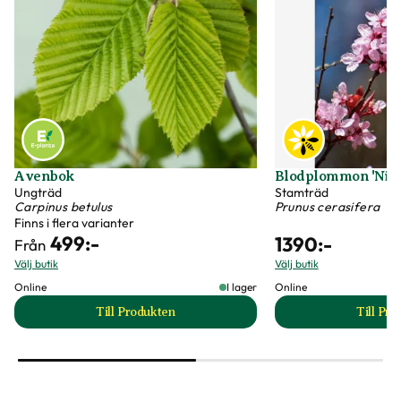
Avenbok
Blodplommon 'Nigr
Ungträd
Stamträd
Carpinus betulus
Prunus cerasifera
Finns i flera varianter
499
:-
1390
:-
Från
Välj butik
Välj butik
Online
I lager
Online
Till Produkten
Till Pr
till Avenbok produktsida
t