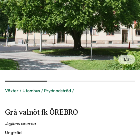
1
/
3
Växter
Utomhus
Prydnadsträd
Grå valnöt fk ÖREBRO
Juglans cinerea
Ungträd