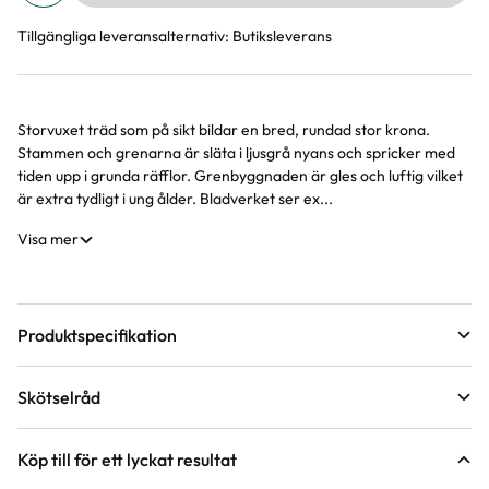
Tillgängliga leveransalternativ:
Butiksleverans
Storvuxet träd som på sikt bildar en bred, rundad stor krona.
Produktinformation
Stammen och grenarna är släta i ljusgrå nyans och spricker med
tiden upp i grunda räfflor. Grenbyggnaden är gles och luftig vilket
är extra tydligt i ung ålder. Bladverket ser ex...
Visa mer
Produktspecifikation
Leveranshöjd
125 - 150 cm
Skötselråd
Hur vi mäter leveranshöjd på växter
Förväntad sluthöjd
10 - 15 m
Läge
Sol
Höjd på trädgårdsväxter
Köp till för ett lyckat resultat