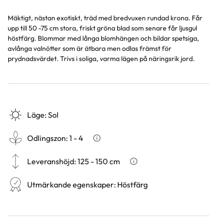
Mäktigt, nästan exotiskt, träd med bredvuxen rundad krona. Får
upp till 50 -75 cm stora, friskt gröna blad som senare får ljusgul
höstfärg. Blommar med långa blomhängen och bildar spetsiga,
avlånga valnötter som är ätbara men odlas främst för
prydnadsvärdet. Trivs i soliga, varma lägen på näringsrik jord.
Läge
:
Sol
Odlingszon
:
1 - 4
Vad är odlingszon?
Leveranshöjd
:
125 - 150 cm
Hur vi mäter leveranshöjd p
Utmärkande egenskaper
:
Höstfärg