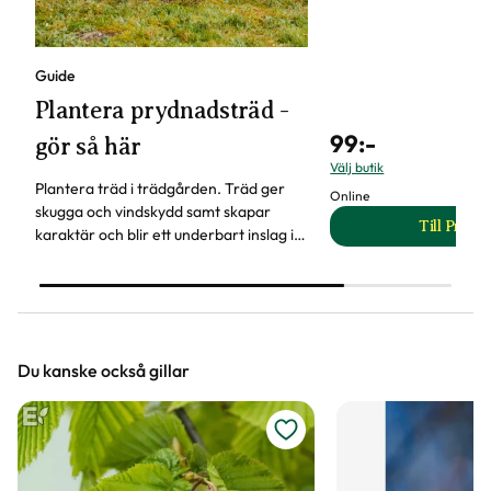
Guide
Plantera prydnadsträd -
99
:-
gör så här
Välj butik
Plantera träd i trädgården. Träd ger
Online
skugga och vindskydd samt skapar
Till Produ
karaktär och blir ett underbart inslag i
til
trädgården året om. Läs våra tips när
du ska plantera träd.
Du kanske också gillar