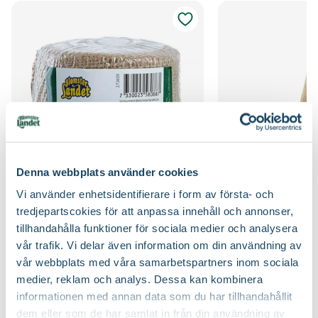
Kvalitet - typ av planta
Ungträd
Odlingszon
1 - 4
Vad är odlingszon?
Bredd
1700 cm
Planteringsavstånd (cc)
25 m
Växtsätt
Rundat, Storvuxet, Brett
Jordmån
Fuktig jord, Mullrik jord, Näringsrik jord, Väldränerad
jord
Blomfärg
Gul
Näring
Naturgödsel, Trädgårdsgödsel
Bladfärg
Grön
Jordprodukter
Planteringsjord
Denna webbplats använder cookies
Blomningstid
Maj
Vi använder enhetsidentifierare i form av första- och
Juteband
Granstör
Beskärningssätt
Beskärning är inte nödvändig, Klipp bort
tredjepartscokies för att anpassa innehåll och annonser,
Blomsterlandet
Fruktfärg
Grön
skadade, korsade och inåtväxande grenar
69
59
90
90
Från
tillhandahålla funktioner för sociala medier och analysera
Välj butik
Välj butik
vår trafik. Vi delar även information om din användning av
Utmärkande egenskaper
Höstfärg
Beskärningstid
Juli-september (JAS-perioden)
vår webbplats med våra samarbetspartners inom sociala
Online
I lager
Online
medier, reklam och analys. Dessa kan kombinera
Till Produkten
Till Pr
Certifiering
E-planta
Speciell tålighet
Stadsklimat
till Juteband produktsida
t
Vad betyder märkningen?
informationen med annan data som du har tillhandahållit
dem eller som de har samlat in från din användning av