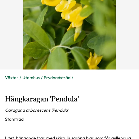
Växter
Utomhus
Prydnadsträd
Hängkaragan 'Pendula'
Caragana arborescens 'Pendula'
Stamträd
Litet, hängande träd med skira, ljusgröna blad som får gyllengula