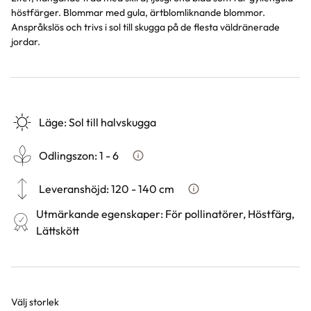
höstfärger. Blommar med gula, ärtblomliknande blommor.
Anspråkslös och trivs i sol till skugga på de flesta väldränerade
jordar.
Läge
:
Sol till halvskugga
Odlingszon
:
1 - 6
Vad är odlingszon?
Leveranshöjd
:
120 - 140 cm
Hur vi mäter leveranshöjd p
Utmärkande egenskaper
:
För pollinatörer, Höstfärg,
Lättskött
Välj storlek