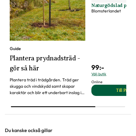
Naturgödslad plant
Blomsterlandet
Guide
Plantera prydnadsträd -
99
:-
gör så här
Välj butik
Plantera träd i trädgården. Träd ger
Online
skugga och vindskydd samt skapar
Till Produ
karaktär och blir ett underbart inslag i
til
trädgården året om. Läs våra tips när
du ska plantera träd.
Du kanske också gillar