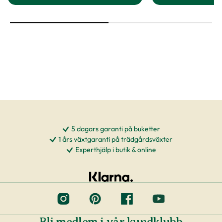
till Avenbok produktsida
t
5 dagars garanti på buketter
1 års växtgaranti på trädgårdsväxter
Experthjälp i butik & online
Bli medlem i vår kundklubb