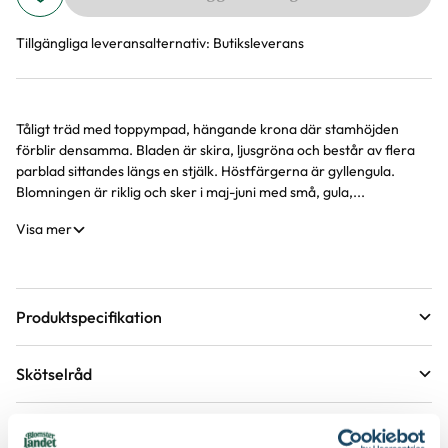
Tillgängliga leveransalternativ:
Butiksleverans
Tåligt träd med toppympad, hängande krona där stamhöjden
Produktinformation
förblir densamma. Bladen är skira, ljusgröna och består av flera
parblad sittandes längs en stjälk. Höstfärgerna är gyllengula.
Blomningen är riklig och sker i maj-juni med små, gula,...
Visa mer
Produktspecifikation
Krukstorlek
10 liter
Skötselråd
Leveranshöjd
120 - 140 cm
Läge
Sol till halvskugga
Hur vi mäter leveranshöjd på växter
Etableringsråd - så får du en lyckad plantering och