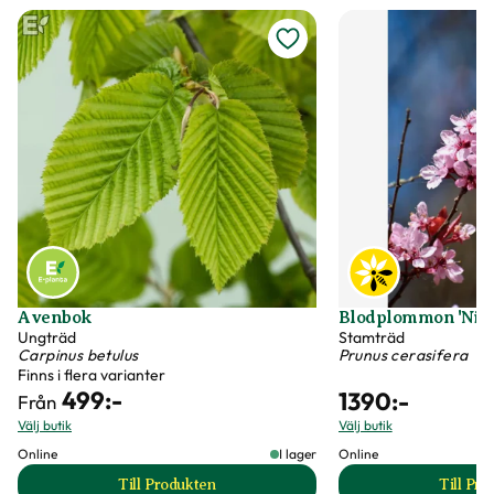
Avenbok
Blodplommon 'Nigr
Ungträd
Stamträd
Carpinus betulus
Prunus cerasifera
Finns i flera varianter
499
:-
1390
:-
Från
Välj butik
Välj butik
Online
I lager
Online
Till Produkten
Till Pr