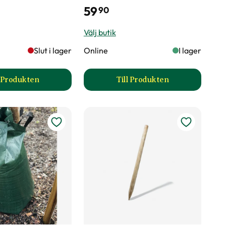
59
90
Välj butik
bort skadade, korsade och inåtväxande grenar
Slut i lager
Online
I lager
en, På vårvintern
l Produkten
Till Produkten
sida
till Träduppbindare produktsida
till Juteband produktsi