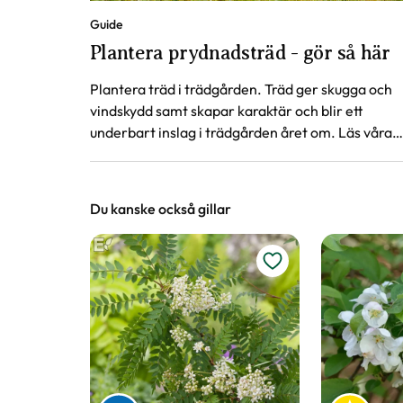
Guide
Plantera prydnadsträd - gör så här
Plantera träd i trädgården. Träd ger skugga och
vindskydd samt skapar karaktär och blir ett
underbart inslag i trädgården året om. Läs våra
tips när du ska plantera träd.
Du kanske också gillar