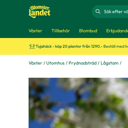
Sök
Växter
Tillbehör
Blombud
Erbjudand
Tujahäck - köp 20 plantor från 1290.-
Beställ med 
Växter
Utomhus
Prydnadsträd
Lågstam