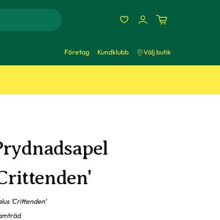
Företag
Kundklubb
Välj butik
Prydnadsapel
Crittenden'
lus 'Crittenden'
amträd