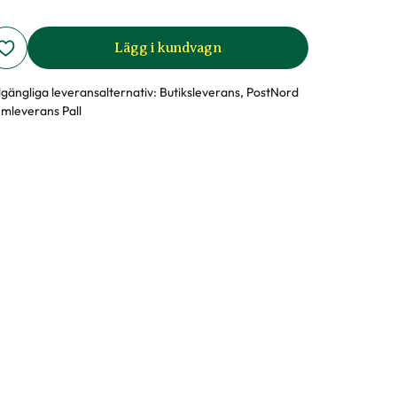
Lägg i kundvagn
llgängliga leveransalternativ:
Butiksleverans, PostNord
mleverans Pall