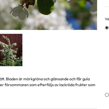
Väl
Va
tt. Bladen är mörkgröna och glänsande och får gula
r försommaren som efterföljs av lackröda frukter som