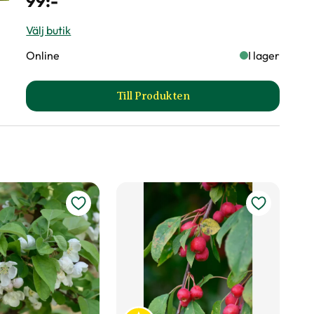
99
:-
Välj butik
Online
I lager
Till Produkten
till Naturgödslad planteringsjo