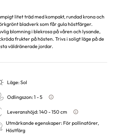
mpigt litet träd med kompakt, rundad krona och
rkgrönt bladverk som får gula höstfärger.
uvlig blomning i blekrosa på våren och lysande,
ckröda frukter på hösten. Trivs i soligt läge på de
esta väldränerade jordar.
Läge
:
Sol
Odlingszon
:
1 - 5
Vad är odlingszon?
Leveranshöjd
:
140 - 150 cm
Hur vi mäter leveranshöjd på
Utmärkande egenskaper
:
För pollinatörer,
Höstfärg