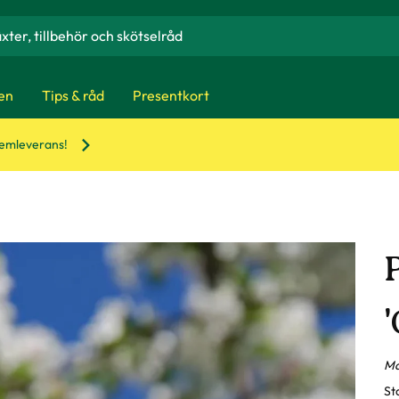
en
Tips & råd
Presentkort
hemleverans!
'
Ma
St