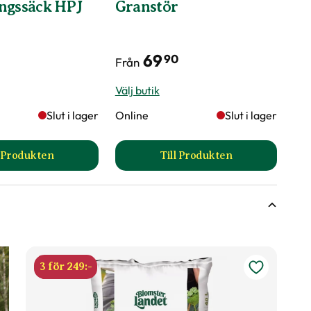
ngssäck HPJ
Granstör
69
90
Från
Välj butik
Slut i lager
Online
Slut i lager
l Produkten
Till Produkten
till Bevattningssäck HPJ produktsida
till Granstör produktsi
3 för 249:-