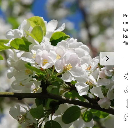
Pa
mö
Lj
la
fl