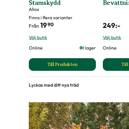
Stamskydd
Bevattni
Allox
Finns i flera varianter
19
249
:-
90
Från
Välj butik
Välj butik
Online
I lager
Online
Till Produkten
Til
till Stamskydd produktsida
Lyckas med ditt nya träd