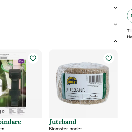
shöjd på växter
Ti
He
ter
bindare
Juteband
en
Blomsterlandet