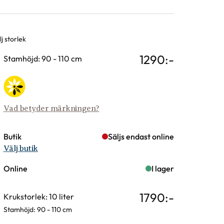
j storlek
rianter
1290
:-
Stamhöjd: 90 - 110 cm
Vad betyder märkningen?
Butik
Säljs endast online
Välj butik
Online
I lager
1790
:-
Krukstorlek: 10 liter
Stamhöjd: 90 - 110 cm