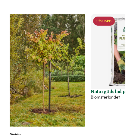
3 för 249:-
Naturgödslad plant
Blomsterlandet
Guide