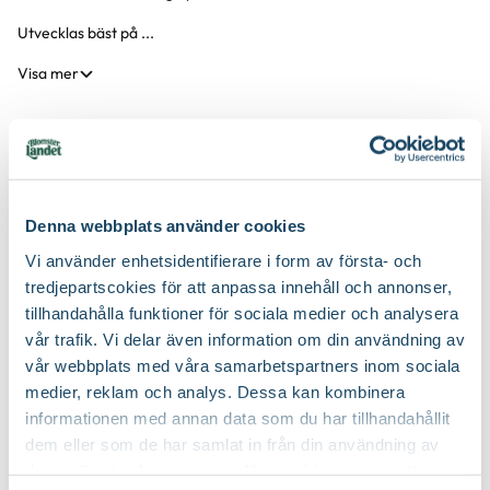
Utvecklas bäst på ...
Visa mer
Produktspecifikation
Denna webbplats använder cookies
Krukstorlek
10 liter
Skötselråd
Vi använder enhetsidentifierare i form av första- och
Leveranshöjd
160 - 180 cm
tredjepartscokies för att anpassa innehåll och annonser,
Läge
Sol
Hur vi mäter leveranshöjd på växter
Etableringsråd - så får du en lyckad plantering och
tillhandahålla funktioner för sociala medier och analysera
tillväxt
Förväntad sluthöjd
3,5 - 5,5 m
vår trafik. Vi delar även information om din användning av
Odlingszon
1 - 4
Höjd på trädgårdsväxter
Vad är odlingszon?
Håll jorden fuktig de första två åren, stödvattna under tredje
vår webbplats med våra samarbetspartners inom sociala
Köp till för ett lyckat resultat
och fjärde året under torra perioder. Använd med fördel
Stamhöjd
150 cm
medier, reklam och analys. Dessa kan kombinera
Planteringsavstånd (cc)
4 m
Hur mäts stamhöjd?
bevattningspåse.
informationen med annan data som du har tillhandahållit
Kvalitet - typ av planta
Stamträd
Håll jorden fri från ogräs runt trädet de första tre åren för att
dem eller som de har samlat in från din användning av
Jordmån
Mullrik jord, Näringsrik jord, Väldränerad jord
underlätta etablering.
deras tjänster. Läs mer om olika cookies genom att