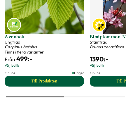
Avenbok
Blodplommon 'Nigr
Ungträd
Stamträd
Carpinus betulus
Prunus cerasifera
Finns i flera varianter
499
:-
1390
:-
Från
Välj butik
Välj butik
Online
I lager
Online
Till Produkten
Till Pr
till Avenbok produktsida
t