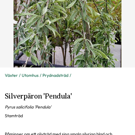
Växter
Utomhus
Prydnadsträd
Silverpäron 'Pendula'
Pyrus salicifolia 'Pendula'
Stamträd
Påminner om ett olivträd med sina smala silvriga blad och