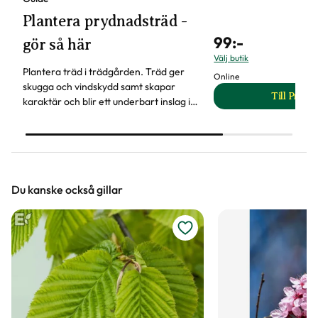
Plantera prydnadsträd -
99
:-
gör så här
Välj butik
Plantera träd i trädgården. Träd ger
Online
skugga och vindskydd samt skapar
Till Produ
karaktär och blir ett underbart inslag i
til
trädgården året om. Läs våra tips när
du ska plantera träd.
Du kanske också gillar