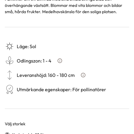
överhängande växtsätt. Blommar med vita blommor och bildar
små, hårda frukter. Medelhavskänsla för den soliga platsen.
Läge
:
Sol
Odlingszon
:
1 - 4
Vad är odlingszon?
Leveranshöjd
:
160 - 180 cm
Hur vi mäter leveranshöjd p
Utmärkande egenskaper
:
För pollinatörer
Välj storlek
Varianter