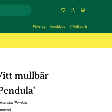
Företag
Kundklubb
Välj butik
Vitt mullbär
'Pendula'
rus alba 'Pendula'
amträd