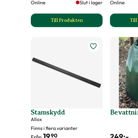
Online
Slut i lager
Online
Blomningstid
Maj
Till Produkten
Til
till Träduppbindare väv produkt
Fruktfärg
Röd
Utmärkande egenskaper
Höstfärg
Certifiering
MPS
Vad betyder märkningen?
Ursprung
Norra och centrala Kina.
Art nr
158868
Stamskydd
Bevattni
Allox
Finns i flera varianter
19
249
:-
90
Från