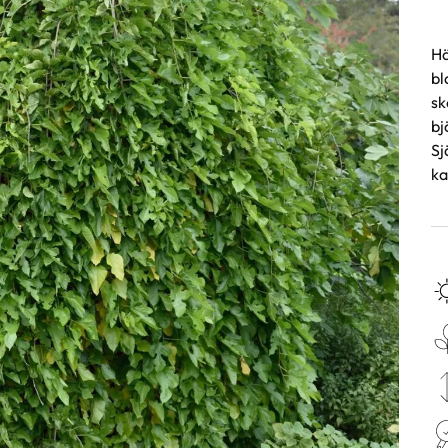
Hä
bl
sk
bj
Sj
ka