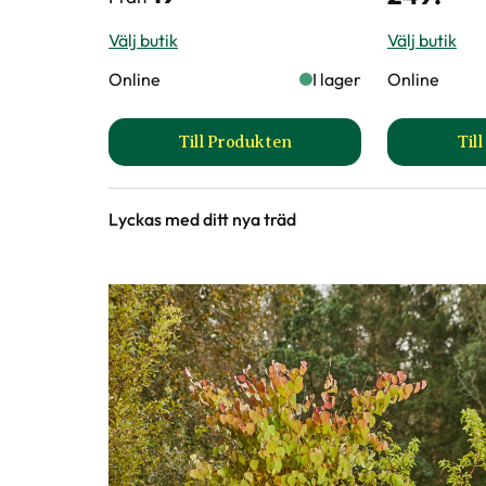
Välj butik
Välj butik
Online
I lager
Online
Till Produkten
Til
till Stamskydd produktsida
Lyckas med ditt nya träd