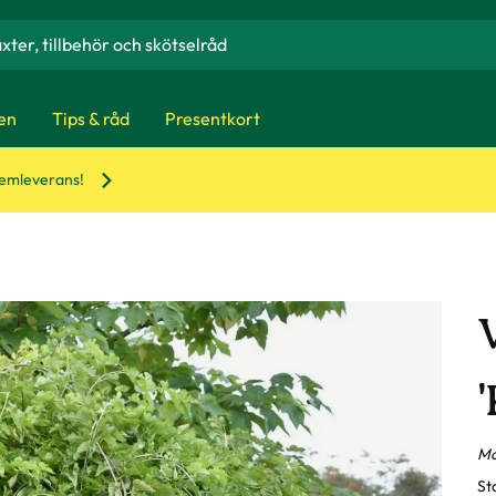
en
Tips & råd
Presentkort
hemleverans!
Mo
St