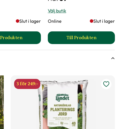
Välj butik
Slut i lager
Online
Slut i lager
l Produkten
Till Produkten
till Bevattningssäck HPJ produktsida
till Granstör produktsi
3 för 249:-