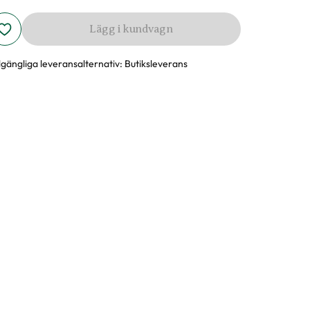
Lägg i kundvagn
llgängliga leveransalternativ:
Butiksleverans