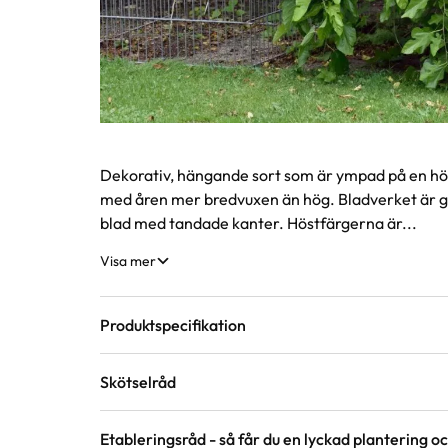
Produktinformation
Dekorativ, hängande sort som är ympad på en högr
med åren mer bredvuxen än hög. Bladverket är gl
blad med tandade kanter. Höstfärgerna är...
Visa mer
Produktspecifikation
Skötselråd
Krukstorlek
12 liter
Etableringsråd - så får du en lyckad plantering och
Läge
Sol