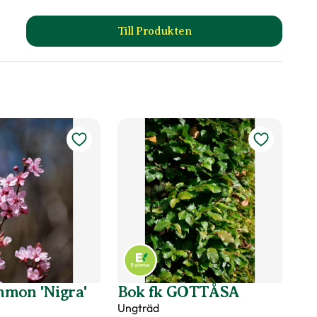
Till Produkten
till Naturgödslad planteringsjo
mon 'Nigra'
Bok fk GOTTÅSA
Ungträd