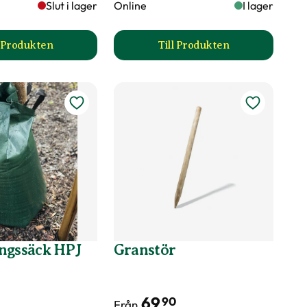
Slut i lager
Online
I lager
l Produkten
Till Produkten
sida
till Träduppbindare produktsida
till Juteband produktsi
ngssäck HPJ
Granstör
69
90
Från