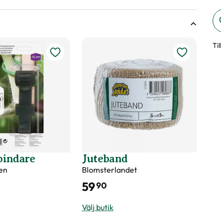
shöjd på växter
der tredje och fjärde året under torra perioder. Använd med
äxter
en för att underlätta etablering.
Ti
följande år efter behov på våren.
en tas bort efter 2–3 år eller när trädet etablerat sig på
 det försämra trädets rot- och stamutveckling.
stam.
bindare
Juteband
en
Blomsterlandet
59
90
Välj butik