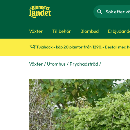
Sök
Växter
Tillbehör
Blombud
Erbjudand
Tujahäck - köp 20 plantor från 1290.-
Beställ med 
Växter
Utomhus
Prydnadsträd