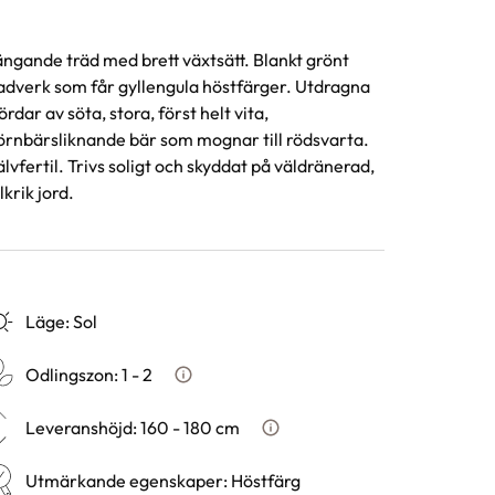
ngande träd med brett växtsätt. Blankt grönt
adverk som får gyllengula höstfärger. Utdragna
ördar av söta, stora, först helt vita,
örnbärsliknande bär som mognar till rödsvarta.
älvfertil. Trivs soligt och skyddat på väldränerad,
lkrik jord.
Läge
:
Sol
Odlingszon
:
1 - 2
Vad är odlingszon?
Leveranshöjd
:
160 - 180 cm
Hur vi mäter leveranshöjd på
Utmärkande egenskaper
:
Höstfärg