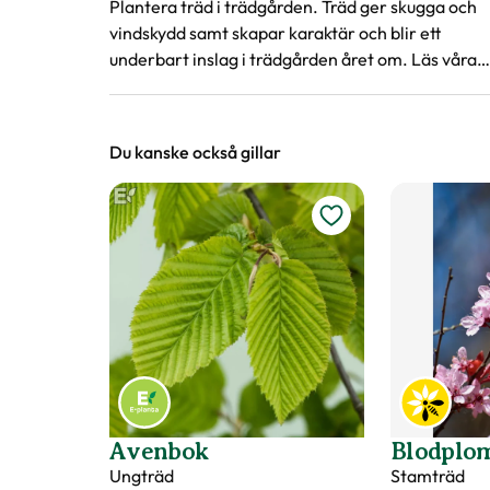
Plantera träd i trädgården. Träd ger skugga och
vindskydd samt skapar karaktär och blir ett
underbart inslag i trädgården året om. Läs våra
tips när du ska plantera träd.
Du kanske också gillar
Avenbok
Blodplom
Ungträd
Stamträd