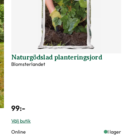
Naturgödslad planteringsjord
Blomsterlandet
99
:-
Välj butik
Online
I lager