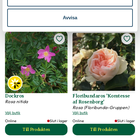
till Balkongros SUN HIT produktsida
till Balkongros V
Avvisa
Dockros
Floribundaros 'Komtesse
Rosa nitida
af Rosenborg'
Rosa (Floribunda-Gruppen)
Välj butik
Välj butik
Online
Slut i lager
Online
Slut i lager
Till Produkten
Till Produkten
till Dockros produktsida
till Floribundaros