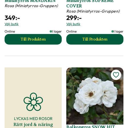
Miniatyrros MANDARIN
Miniatyrros SUPREME
Rosa (Miniatyrros-Gruppen)
COVER
Rosa (Miniatyrros-Gruppen)
349
:-
299
:-
Välj butik
Välj butik
Online
I lager
Online
I lager
Till Produkten
Till Produkten
till Miniatyrros MANDARIN produktsida
till Miniatyrros 
LYCKAS MED ROSOR
Rätt jord & näring
Balkongros SNOW HIT