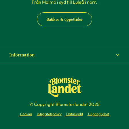
Från Malmö i syd till Luleå i norr.
Butiker & öppettider
Information
Om Blomsterlandet
Köp- och leveransvillkor
Ångra ditt köp
© Copyright Blomsterlandet 2025
Företag
Cookies
Integritetspolicy
Dataskydd
Tillgänglighet
Presentkort