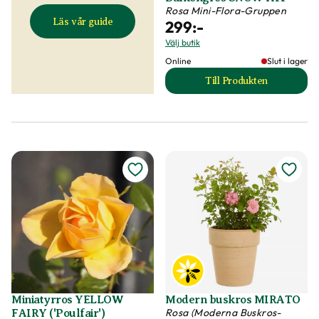
Rosa Mini-Flora-Gruppen
Läs vår guide
299
:-
Välj butik
Online
Slut i lager
Till Produkten
till Balkongros S
Miniatyrros YELLOW
Modern buskros MIRATO
Rosa (Moderna Buskros-
FAIRY ('Poulfair')