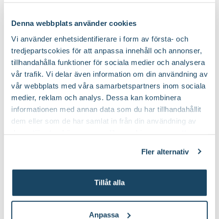
Online
Slut i lager
Online
Slut i lager
Denna webbplats använder cookies
Till Produkten
Till Produkten
till Balkongros 'Lady In Red' ('Relax0001') produktsida
till Balkongros 'Sca
Vi använder enhetsidentifierare i form av första- och
tredjepartscokies för att anpassa innehåll och annonser,
tillhandahålla funktioner för sociala medier och analysera
vår trafik. Vi delar även information om din användning av
vår webbplats med våra samarbetspartners inom sociala
medier, reklam och analys. Dessa kan kombinera
informationen med annan data som du har tillhandahållit
dem eller som de har samlat in från din användning av
deras tjänster. Läs mer om olika cookies genom att
klicka på länken 'Fler alternativ'."
Fler alternativ
Balkongros SUN HIT
Balkongros VIOLET HIT
Tillåt alla
Rosa Mini-Flora-Gruppen
Rosa Mini-Flora-Gruppen
Välj butik
Välj butik
Online
Slut i lager
Online
Slut i lager
Anpassa
Till Produkten
Till Produkten