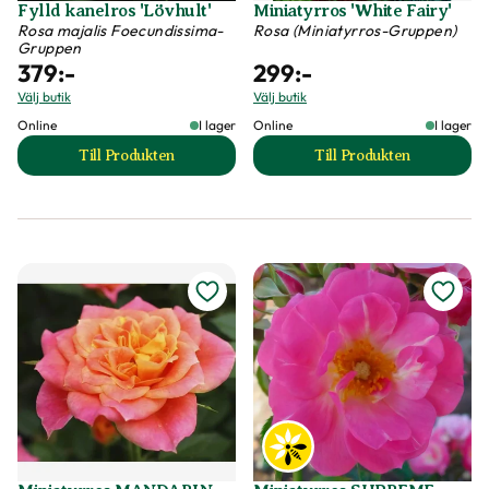
Fylld kanelros 'Lövhult'
Miniatyrros 'White Fairy'
Rosa majalis Foecundissima-
Rosa (Miniatyrros-Gruppen)
Gruppen
379
:-
299
:-
Välj butik
Välj butik
Online
I lager
Online
I lager
Till Produkten
Till Produkten
till Fylld kanelros 'Lövhult' produktsida
till Miniatyrros 'W