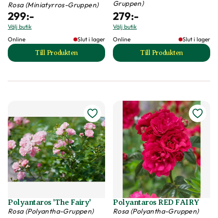
Gruppen)
Rosa (Miniatyrros-Gruppen)
299
:-
279
:-
Välj butik
Välj butik
Online
Slut i lager
Online
Slut i lager
Till Produkten
Till Produkten
till Miniatyrros YELLOW FAIRY ('Poulfair') produktsi
till Modern buskr
Polyantaros 'The Fairy'
Polyantaros RED FAIRY
Rosa (Polyantha-Gruppen)
Rosa (Polyantha-Gruppen)