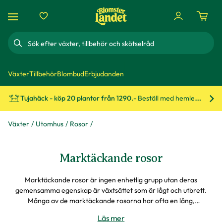
Sök
Växter
Tillbehör
Blombud
Erbjudanden
Tujahäck - köp 20 plantor från 1290.-
Beställ med hemleverans!
Bes
Växter
Utomhus
Rosor
Marktäckande rosor
Marktäckande rosor är ingen enhetlig grupp utan deras
gemensamma egenskap är växtsättet som är lågt och utbrett.
Många av de marktäckande rosorna har ofta en lång,
sammanhängande blomningstid.
Läs mer