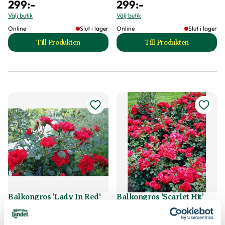
299
:-
299
:-
Välj butik
Välj butik
Online
Slut i lager
Online
Slut i lager
Till Produkten
Till Produkten
till Polyantaros 'The Fairy' produktsida
till Polyantaros R
Balkongros 'Lady In Red'
Balkongros 'Scarlet Hit'
Rosa Mini-Flora-Gruppen
('Relax0001')
Rosa Mini-Flora-Gruppen
Välj butik
Välj butik