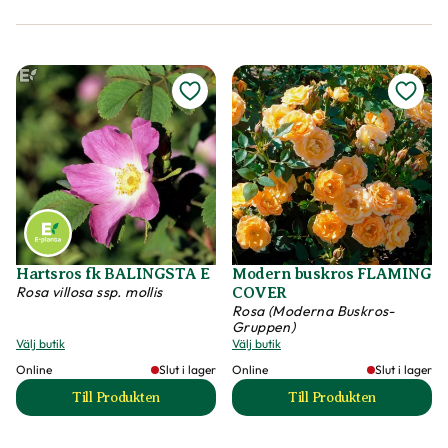
Hartsros fk BALINGSTA E
Modern buskros FLAMING
Rosa villosa ssp. mollis
COVER
Rosa (Moderna Buskros-
Gruppen)
Välj butik
Välj butik
Online
Slut i lager
Online
Slut i lager
Till Produkten
Till Produkten
till Hartsros fk BALINGSTA E produktsida
till Modern busk