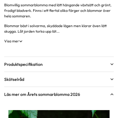
Blomvillig sommarblomma med lätt hängande växtsätt och grönt,
Produktinformation
frodigt bladverk. Finns i ett flertal olika färger och blommar över
hela sommaren.
Blommar bäst i solvarma, skyddade lägen men klarar även lätt
skugga. Låt jorden torka upp lät...
Visa mer
Produktspecifikation
Krukstorlek
12 cm
Skötselråd
Leveranshöjd
10 - 20 cm
Läge
Sol till halvskugga
Hur vi mäter leveranshöjd på växter
Läs mer om Årets sommarblomma 2026
Växtsätt
Frodigt
Vatten
Behöver regelbunden vattning
Hur ska du vattna växten?
Bladfärg
Grön