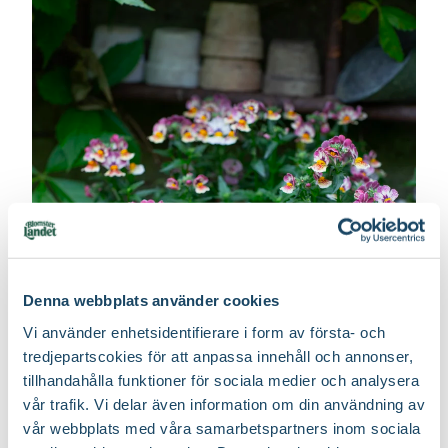
Näring
Långtidsverkande näring
Utmärkande egenskaper
Lång blomningstid, Lättskött
Jordprodukter
Yrkesodlarjord
Odlare
Alverbäcks
Ursprung
Sydafrika
Art nr
18846
Denna webbplats använder cookies
Vi använder enhetsidentifierare i form av första- och
tredjepartscokies för att anpassa innehåll och annonser,
tillhandahålla funktioner för sociala medier och analysera
vår trafik. Vi delar även information om din användning av
vår webbplats med våra samarbetspartners inom sociala