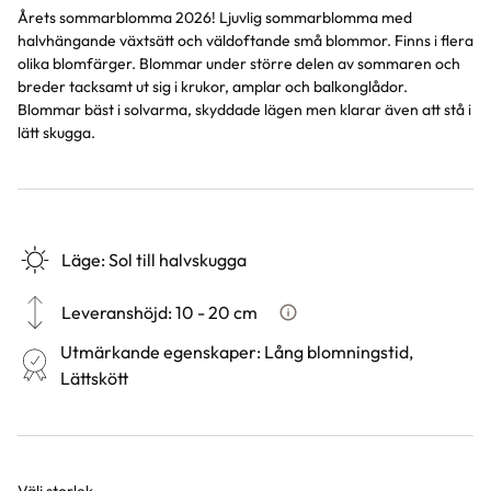
Årets sommarblomma 2026! Ljuvlig sommarblomma med
halvhängande växtsätt och väldoftande små blommor. Finns i flera
olika blomfärger. Blommar under större delen av sommaren och
breder tacksamt ut sig i krukor, amplar och balkonglådor.
Blommar bäst i solvarma, skyddade lägen men klarar även att stå i
lätt skugga.
Läge
:
Sol till halvskugga
Leveranshöjd
:
10 - 20 cm
Hur vi mäter leveranshöjd på 
Utmärkande egenskaper
:
Lång blomningstid,
Lättskött