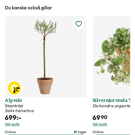
Du kanske också gillar
Vi försöker alltid ange växternas ungefärliga
mått, men då växter är levande och alla växter
är unika så kan måtten och din växts utseende
variera något från informationen och fotona på
hemsidan.
Växter är levande varor
Det är naturligt att växter får nya blad och
därmed också tappar blad. Om din växt har
några gula eller bruna bland, så innebär det inte
att växten är döende eller av dålig kvalitet. Vi
Alpvide
Silvernjurvinda 'Sil
rekommenderar att du försiktigt plockar bort
Stamträd
Dichondra argentea
Salix helvetica
dessa blad vid ankomst.
699
:-
69
90
Välj butik
Välj butik
Online
I lager
Online
Skadeinsekter