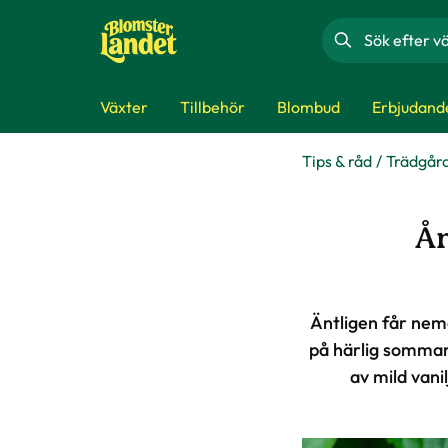
Sök
Växter
Tillbehör
Blombud
Erbjudand
Tips & råd
Trädgår
År
Äntligen får ne
på härlig sommark
av mild vani