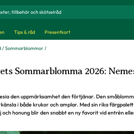
en
Tips & råd
Presentkort
d
Sommarblommor
ets Sommarblomma 2026: Neme
mesia den uppmärksamhet den förtjänar. Den småblommi
änsla i både krukor och amplar. Med sin rika färgpalett o
lj och honung blir den snabbt en ny favorit vid entrén eller