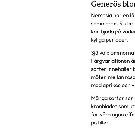
Generös bl
Nemesia har en lå
sommaren. Slutar 
kan bjuda på väde
kyliga perioder.
Själva blommorna 
Färgvariationen är
sorter innehåller 
möten mellan rosa,
med aprikos och vi
Många sorter ser p
kronbladet som utv
för våra ögon effek
pistiller.