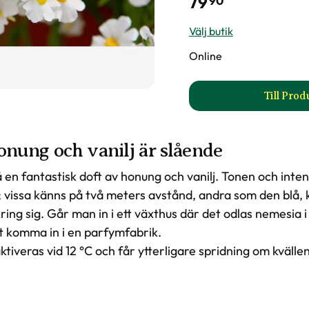
79
90
Välj butik
Online
Till Pro
ti
onung och vanilj är slående
en fantastisk doft av honung och vanilj. Tonen och inten
t; vissa känns på två meters avstånd, andra som den blå, k
ing sig. Går man in i ett växthus där det odlas nemesia i
t komma in i en parfymfabrik.
tiveras vid 12 °C och får ytterligare spridning om kväll