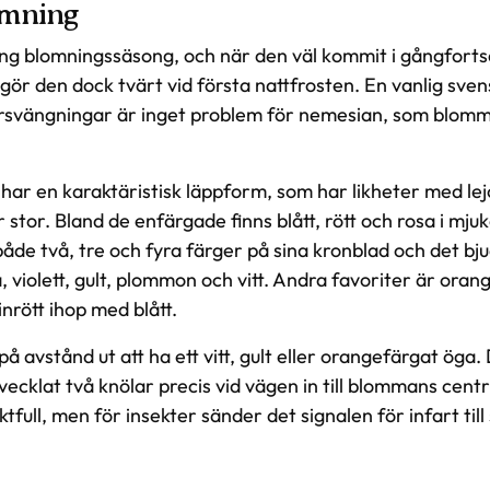
omning
ng blomningssäsong, och när den väl kommit i gångforts
gör den dock tvärt vid första nattfrosten. En vanlig sv
rsvängningar är inget problem för nemesian, som blomma
har en karaktäristisk läppform, som har likheter med le
 stor. Bland de enfärgade finns blått, rött och rosa i mju
både två, tre och fyra färger på sina kronblad och det b
 violett, gult, plommon och vitt. Andra favoriter är oran
nrött ihop med blått.
å avstånd ut att ha ett vitt, gult eller orangefärgat öga.
ecklat två knölar precis vid vägen in till blommans cent
tfull, men för insekter sänder det signalen för infart til