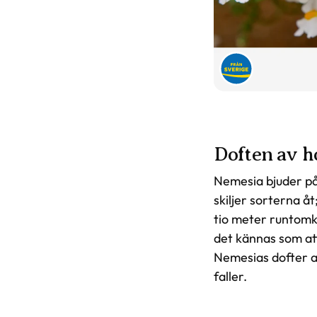
Doften av h
Nemesia bjuder på 
skiljer sorterna å
tio meter runtomkr
det kännas som at
Nemesias dofter ak
faller.