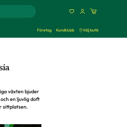
Företag
Kundklubb
Välj butik
sia
ga växten bjuder
ch en ljuvlig doft
 sittplatsen.