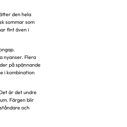
ätter den hela
ensk sommar som
r fint även i
jongap.
ka nyanser. Flera
juder på spännande
ge i kombination
 Det är det undre
rum. Färgen blir
l ståndare och