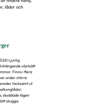
v finaste vanilj.
r, lådor och
rger
26! Ljuvlig
vhängande växtsätt
mmor. Finns i flera
ar under större
breder tacksamt ut
 balkonglådor.
, skyddade lägen
lätt skugga.