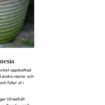
mesia
ycket uppskattad
d andra växter och
h fyller ut i
 till lekfullt