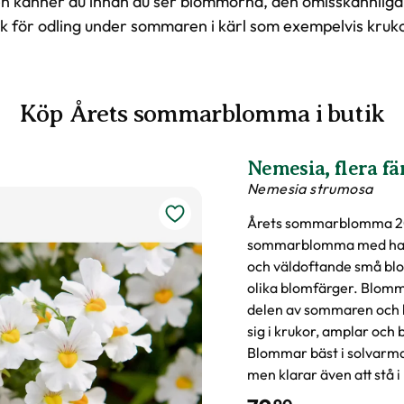
n känner du innan du ser blommorna, den omisskännliga a
k för odling under sommaren i kärl som exempelvis kruko
Köp Årets sommarblomma i butik
Nemesia, flera fä
Nemesia strumosa
Årets sommarblomma 20
sommarblomma med hal
och väldoftande små blo
olika blomfärger. Blomm
delen av sommaren och 
sig i krukor, amplar och
Blommar bäst i solvarma
men klarar även att stå i 