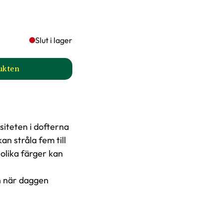
Slut i lager
dukten
ll Nemesia, flera färger produktsida
siteten i dofterna
an stråla fem till
 olika färger kan
en när daggen