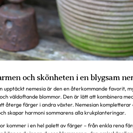
rmen och skönheten i en blygsam ne
n upptäckt nemesia är den en återkommande favorit, m
 och väldoftande blommor. Den är lätt att kombinera me
att återge färger i andra växter. Nemesian kompletterar oc
ch skapar harmoni sommarens alla krukplanteringar.
kommer i en hel palett av färger – från enkla rena färger