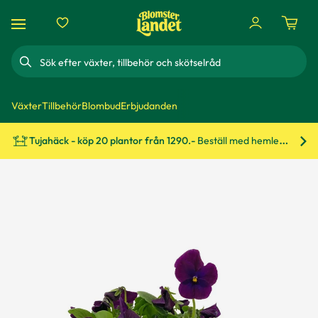
Sök
Växter
Tillbehör
Blombud
Erbjudanden
Tujahäck - köp 20 plantor från 1290.-
Beställ med hemleverans!
Bes