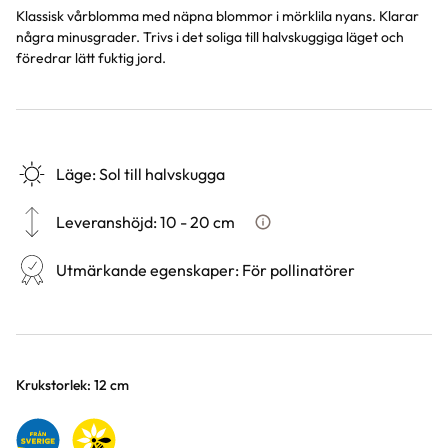
Klassisk vårblomma med näpna blommor i mörklila nyans. Klarar
några minusgrader. Trivs i det soliga till halvskuggiga läget och
föredrar lätt fuktig jord.
Läge
:
Sol till halvskugga
Leveranshöjd
:
10 - 20 cm
Hur vi mäter leveranshöjd på 
Utmärkande egenskaper
:
För pollinatörer
Varianter
Krukstorlek: 12 cm