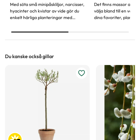
Med söta små minipåskliljor, narcisser,
Det finns massor av här
hyacinter och kvistar av vide gör du
välja bland till en vårk
enkelt härliga planteringar med
dina favoriter, plantera 
vårkänsla. Vårblommorna piggar upp
bara våra steg för steg
både inomhus och på trappan.
din vårkruka klar!
Du kanske också gillar