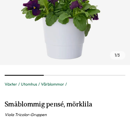
1
/
3
Växter
Utomhus
Vårblommor
Småblommig pensé, mörklila
Viola Tricolor-Gruppen