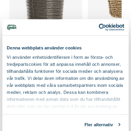
Certifiering
Från Sverige
Vad betyder märkningen?
Ursprung
Europa (Sverige), Turkiet, V Iran, V Sibirien
Korgkruka Elton
Korgkruka Celina
Art nr
295218
Finns i flera varianter
59
90
Från
Denna webbplats använder cookies
Välj butik
Välj butik
Vi använder enhetsidentifierare i form av första- och
Online
Slut i lager
Online
tredjepartscokies för att anpassa innehåll och annonser,
Till Produkten
Till Produ
tillhandahålla funktioner för sociala medier och analysera
till Korgkruka Elton produktsida
til
vår trafik. Vi delar även information om din användning av
vår webbplats med våra samarbetspartners inom sociala
medier, reklam och analys. Dessa kan kombinera
informationen med annan data som du har tillhandahållit
Inspiration med vårens första blommor
dem eller som de har samlat in från din användning av
deras tjänster. Läs mer om olika cookies genom att
klicka på länken 'Fler alternativ'."
Fler alternativ