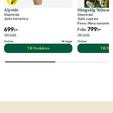
Alpvide
Hängsälg 'Kilmarn
Stamträd
Stamträd
Salix helvetica
Salix caprea
Finns i flera varianter
799
:-
699
:-
Från
Välj butik
Välj butik
Online
I lager
Online
Till Produkten
Till Pr
till Alpvide produktsida
t